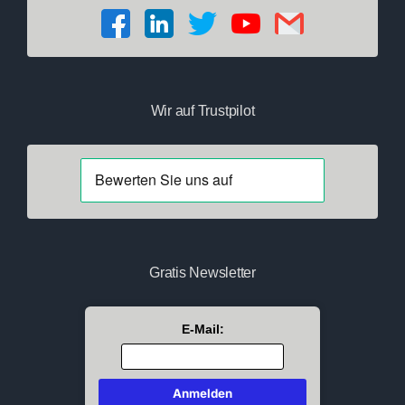
Wir auf Trustpilot
Gratis Newsletter
E-Mail: