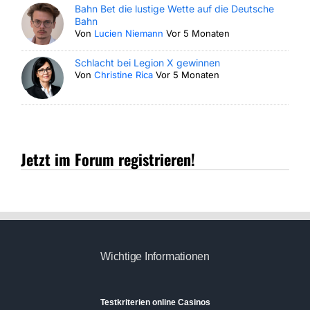
Bahn Bet die lustige Wette auf die Deutsche
Bahn
Von
Lucien Niemann
Vor 5 Monaten
Schlacht bei Legion X gewinnen
Von
Christine Rica
Vor 5 Monaten
Jetzt im Forum registrieren!
Wichtige Informationen
Testkriterien online Casinos