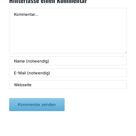
Hinterlasse einen Kommentar
Kommentar