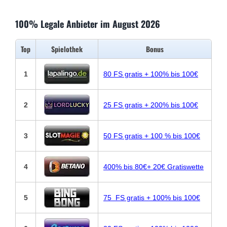
100% Legale Anbieter im August 2026
Top
Spielothek
Bonus
1
80 FS gratis + 100% bis 100€
2
25 FS gratis + 200% bis 100€
3
50 FS gratis + 100 % bis 100€
4
400% bis 80€+ 20€ Gratiswette
5
75 FS gratis + 100% bis 100€