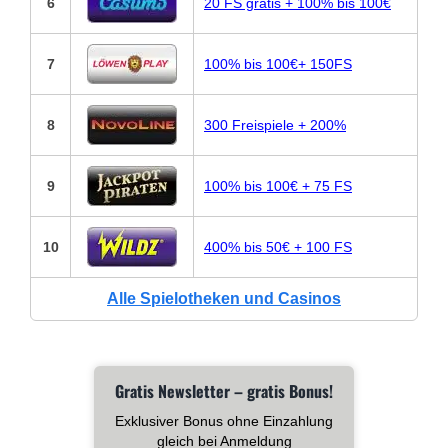
6
20 FS gratis + 100% bis 100€
7
100% bis 100€+ 150FS
8
300 Freispiele + 200%
9
100% bis 100€ + 75 FS
10
400% bis 50€ + 100 FS
Alle Spielotheken und Casinos
Gratis Newsletter – gratis Bonus!
Exklusiver Bonus ohne Einzahlung
gleich bei Anmeldung