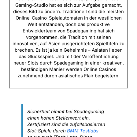
Gaming-Studio hat es sich zur Aufgabe gemacht,
dieses Bild zu ändern. Traditionell sind die meisten
Online-Casino-Spielautomaten in der westlichen
Welt entstanden, doch das produktive
Entwicklerteam von Spadegaming hat sich
vorgenommen, die Tradition mit seinen
innovativen, auf Asien ausgerichteten Spieltiteln zu
brechen. Es ist ja kein Geheimnis – Asiaten lieben
das Glücksspiel. Und mit der Veröffentlichung
neuer Slots durch Spadegaming in einer kreativen,
beständigen Manier werden Online Casinos
zunehmend durch asiatisches Flair begeistern.
Sicherheit nimmt bei Spadegaming
einen hohen Stellenwert ein.
Zertifiziert sind die zufallsbasierten
Slot-Spiele durch
BMM Testlabs