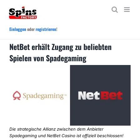
Zum
Inhalt
springen
Einloggen
oder
registrieren
!
NetBet erhält Zugang zu beliebten
Spielen von Spadegaming
Die strategische Allianz zwischen dem Anbieter
Spadegaming und NetBet Casino ist offiziell beschlossen!