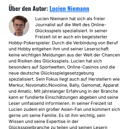
Über den Autor:
Lucien Niemann
Lucien Niemann hat sich als freier
Journalist auf die Welt des Online-
Glücksspiels spezialisiert. In seiner
Freizeit ist er auch ein begeisterter
Hobby-Pokerspieler. Durch die Verbindung von Beruf
und Hobby entgehen ihm und seiner Leserschaft
keine wichtigen Meldungen aus der Welt der Chancen
und Risiken des Glücksspiels. Lucien hat sich
besonders auf Sportwetten, Online-Casinos und die
neue deutsche Glücksspielgesetzgebung
spezialisiert. Sein Fokus liegt auch auf Herstellern wie
Merkur, Novomatic/Novoline, Bally, Gamomat, Apparat
und Amatic. Mit jahrelanger Erfahrung in der Branche
kann er fundierte Einschätzungen abgeben und seine
Leser umfassend informieren. In seiner Freizeit ist
Lucien zudem ein großer Asien-Fan und kümmert sich
gerne um seine Familie. Es ist ihm wichtig, sein
Wissen und seine Expertise in der
Glücksspielbranche zu teilen und seinen Lesern