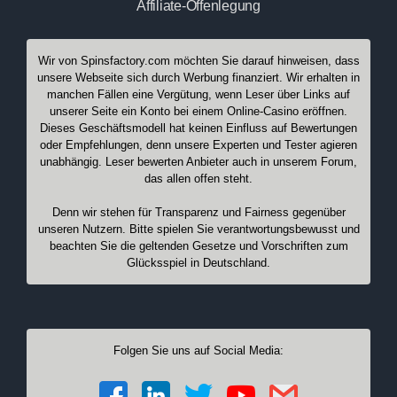
Affiliate-Offenlegung
Wir von Spinsfactory.com möchten Sie darauf hinweisen, dass
unsere Webseite sich durch Werbung finanziert. Wir erhalten in
manchen Fällen eine Vergütung, wenn Leser über Links auf
unserer Seite ein Konto bei einem Online-Casino eröffnen.
Dieses Geschäftsmodell hat keinen Einfluss auf Bewertungen
oder Empfehlungen, denn unsere Experten und Tester agieren
unabhängig. Leser bewerten Anbieter auch in unserem Forum,
das allen offen steht.
Denn wir stehen für Transparenz und Fairness gegenüber
unseren Nutzern. Bitte spielen Sie verantwortungsbewusst und
beachten Sie die geltenden Gesetze und Vorschriften zum
Glücksspiel in Deutschland.
Folgen Sie uns auf Social Media: