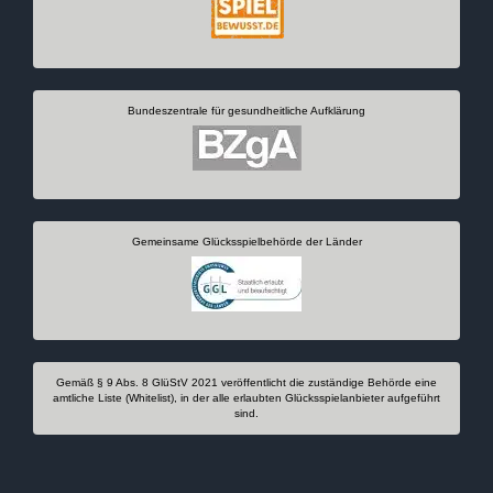
Bundeszentrale für gesundheitliche Aufklärung
Gemeinsame Glücksspielbehörde der Länder
Gemäß § 9 Abs. 8 GlüStV 2021 veröffentlicht die zuständige Behörde eine
amtliche Liste (Whitelist), in der alle erlaubten Glücksspielanbieter aufgeführt
sind.