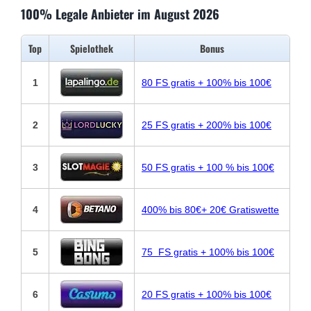
100% Legale Anbieter im August 2026
Top
Spielothek
Bonus
1
80 FS gratis + 100% bis 100€
2
25 FS gratis + 200% bis 100€
3
50 FS gratis + 100 % bis 100€
4
400% bis 80€+ 20€ Gratiswette
5
75 FS gratis + 100% bis 100€
6
20 FS gratis + 100% bis 100€