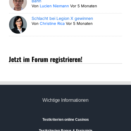
Bahn
Von
Lucien Niemann
Vor 5 Monaten
Schlacht bei Legion X gewinnen
Von
Christine Rica
Vor 5 Monaten
Jetzt im Forum registrieren!
Wichtige Informationen
Testkriterien online Casinos
Testkriterien Bonus & Freispiele