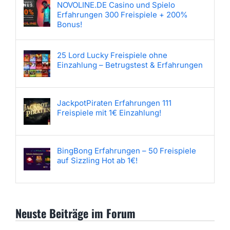
NOVOLINE.DE Casino und Spielo
Erfahrungen 300 Freispiele + 200%
Bonus!
25 Lord Lucky Freispiele ohne
Einzahlung – Betrugstest & Erfahrungen
JackpotPiraten Erfahrungen 111
Freispiele mit 1€ Einzahlung!
BingBong Erfahrungen – 50 Freispiele
auf Sizzling Hot ab 1€!
Neuste Beiträge im Forum