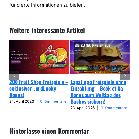
fundierte Informationen zu bieten.
Weitere interessante Artikel
200 Fruit Shop Freispiele –
Lapalingo Freispiele ohne
Net
exklusiver LordLucky
Einzahlung – Book of Ra
fun
Bonus!
Bonus zum Welttag des
Daz
Buches sichern!
24. April 2026
|
0 Kommentare
19. 
23. April 2026
|
0 Kommentare
Hinterlasse einen Kommentar