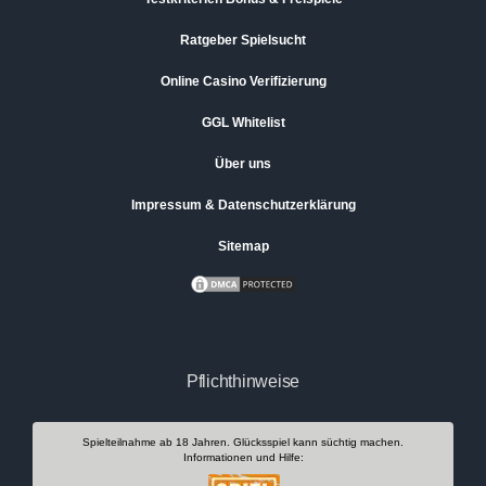
Ratgeber Spielsucht
Online Casino Verifizierung
GGL Whitelist
Über uns
Impressum & Datenschutzerklärung
Sitemap
Pflichthinweise
Spielteilnahme ab 18 Jahren. Glücksspiel kann süchtig machen.
Informationen und Hilfe: