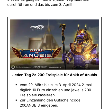
durchführen und das bis zum 3. April!
Jeden Tag 2x 200 Freispiele für Ankh of Anubis
Vom 29. März bis zum 3. April 2024 2-mal
täglich 10 Euro einzahlen und jeweils 200
Freispiele kassieren.
Zur Einzahlung den Gutscheincode
200ANUBIS eingeben.