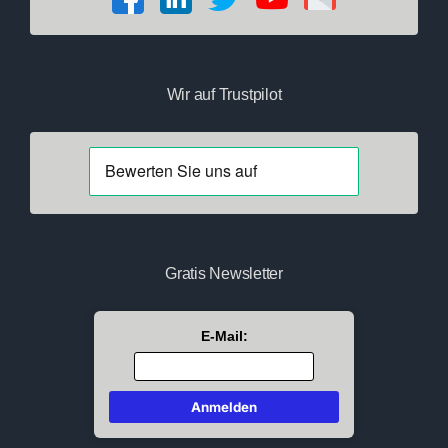
Wir auf Trustpilot
Gratis Newsletter
E-Mail: