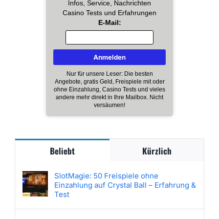
Infos, Service, Nachrichten
Casino Tests und Erfahrungen
E-Mail:
Nur für unsere Leser: Die besten
Angebote, gratis Geld, Freispiele mit oder
ohne Einzahlung, Casino Tests und vieles
andere mehr direkt in Ihre Mailbox. Nicht
versäumen!
Beliebt
Kürzlich
SlotMagie: 50 Freispiele ohne
Einzahlung auf Crystal Ball – Erfahrung &
Test