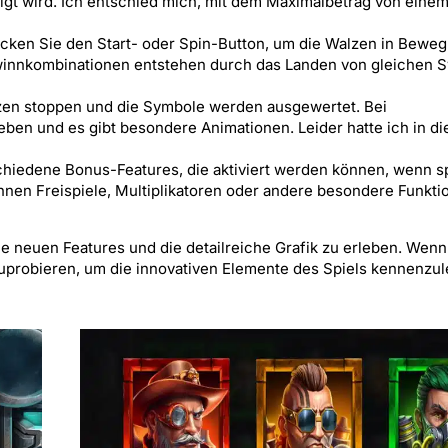
gt wird. Ich entschied mich, mit dem Maximalbetrag von einem
ücken Sie den Start- oder Spin-Button, um die Walzen in Bewe
ewinnkombinationen entstehen durch das Landen von gleichen 
zen stoppen und die Symbole werden ausgewertet. Bei
en und es gibt besondere Animationen. Leider hatte ich in d
schiedene Bonus-Features, die aktiviert werden können, wenn s
nen Freispiele, Multiplikatoren oder andere besondere Funkti
e neuen Features und die detailreiche Grafik zu erleben. Wenn
zuprobieren, um die innovativen Elemente des Spiels kennenzul