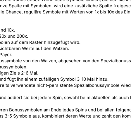
anze Spalte mit Symbolen, wird eine zusätzliche Spalte freigesc
e Chance, reguläre Symbole mit Werten von 1x bis 10x des Ein
und 10x.
20x und 200x.
bolen auf dem Raster hinzugefügt wird.
e sichtbaren Werte auf den Walzen.
Payer.
Bonussymbole von den Walzen, abgesehen von den Spezialbonus
onussymbolen.
gen Ziels 2-6 Mal.
nd fügt ihn einem zufälligen Symbol 3-10 Mal hinzu.
reits verwendete nicht-persistente Spezialbonussymbole wie
und addiert sie bei jedem Spin, sowohl beim aktuellen als auch 
deren Bonussymbolen am Ende jedes Spins und bei allen folgen
ns 3-5 Symbole aus, kombiniert deren Werte und zahlt den kom