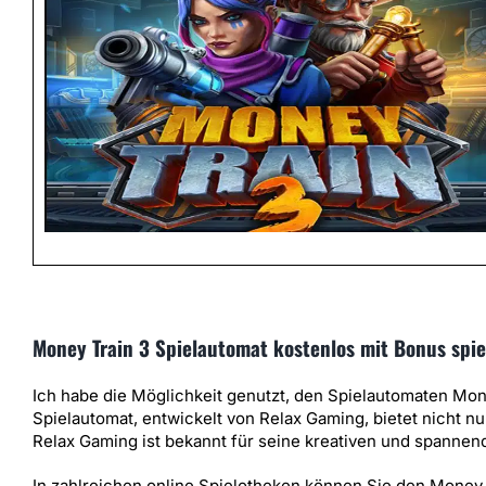
Money Train 3 Spielautomat kostenlos mit Bonus spi
Ich habe die Möglichkeit genutzt, den Spielautomaten Mo
Spielautomat, entwickelt von Relax Gaming, bietet nicht n
Relax Gaming ist bekannt für seine kreativen und spannend
In zahlreichen online Spielotheken können Sie den Money 