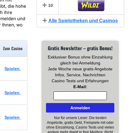
10
bt, die hohe
h ihre
zumelden und
Alle Spielotheken und Casinos
r Ihnen, wo
Gratis Newsletter – gratis Bonus!
Zum Casino
Exklusiver Bonus ohne Einzahlung
gleich bei Anmeldung
Spielen
Jede Woche neue gratis Angebote
Infos, Service, Nachrichten
Casino Tests und Erfahrungen
E-Mail:
Spielen
Spielen
Nur für unsere Leser: Die besten
Angebote, gratis Geld, Freispiele mit oder
ohne Einzahlung, Casino Tests und vieles
andere mehr direkt in Ihre Mailbox. Nicht