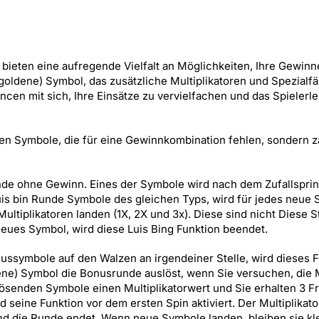
bieten eine aufregende Vielfalt an Möglichkeiten, Ihre Gewinn
goldene) Symbol, das zusätzliche Multiplikatoren und Spezialfä
ancen mit sich, Ihre Einsätze zu vervielfachen und das Spielerl
eren Symbole, die für eine Gewinnkombination fehlen, sondern z
unde ohne Gewinn. Eines der Symbole wird nach dem Zufallsprin
is bin Runde Symbole des gleichen Typs, wird für jedes neue 
ultiplikatoren landen (1X, 2X und 3x). Diese sind nicht Diese S
neues Symbol, wird diese Luis Bing Funktion beendet.
ussymbole auf den Walzen an irgendeiner Stelle, wird dieses 
ldene) Symbol die Bonusrunde auslöst, wenn Sie versuchen, die
lösenden Symbole einen Multiplikatorwert und Sie erhalten 3 Fr
seine Funktion vor dem ersten Spin aktiviert. Der Multiplikato
d die Runde endet. Wenn neue Symbole landen, bleiben sie kl