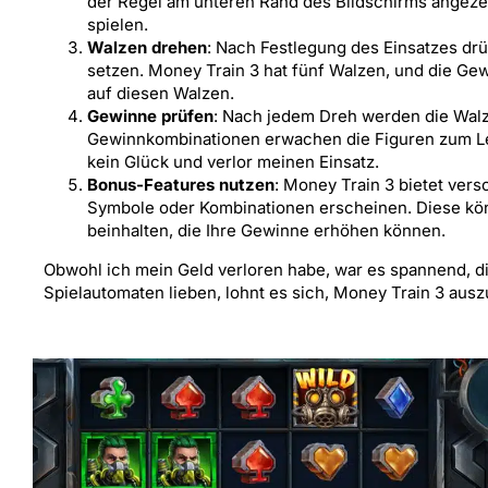
der Regel am unteren Rand des Bildschirms angezei
spielen.
Walzen drehen
: Nach Festlegung des Einsatzes dr
setzen. Money Train 3 hat fünf Walzen, und die G
auf diesen Walzen.
Gewinne prüfen
: Nach jedem Dreh werden die Wal
Gewinnkombinationen erwachen die Figuren zum Leb
kein Glück und verlor meinen Einsatz.
Bonus-Features nutzen
: Money Train 3 bietet ver
Symbole oder Kombinationen erscheinen. Diese kön
beinhalten, die Ihre Gewinne erhöhen können.
Obwohl ich mein Geld verloren habe, war es spannend, di
Spielautomaten lieben, lohnt es sich, Money Train 3 aus