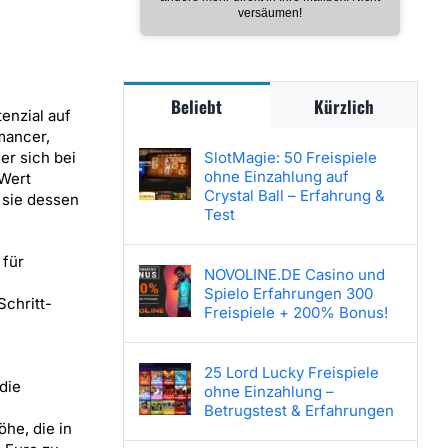
versäumen!
Beliebt
Kürzlich
enzial auf
mancer,
er sich bei
SlotMagie: 50 Freispiele
ohne Einzahlung auf
 Wert
Crystal Ball – Erfahrung &
 sie dessen
Test
 für
NOVOLINE.DE Casino und
Spielo Erfahrungen 300
Schritt-
Freispiele + 200% Bonus!
25 Lord Lucky Freispiele
die
ohne Einzahlung –
Betrugstest & Erfahrungen
öhe, die in