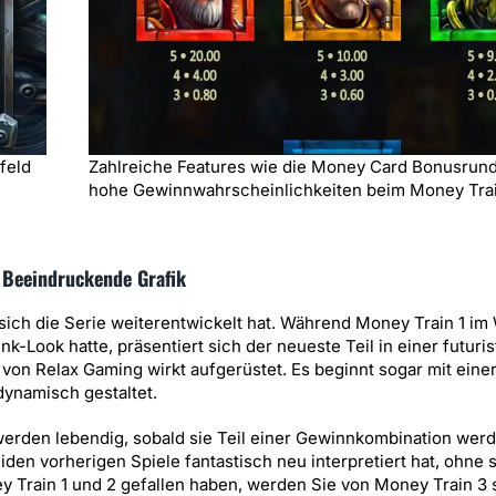
feld
Zahlreiche Features wie die Money Card Bonusrund
hohe Gewinnwahrscheinlichkeiten beim Money Train
 Beeindruckende Grafik
sich die Serie weiterentwickelt hat. Während Money Train 1 im
Look hatte, präsentiert sich der neueste Teil in einer futuri
l von Relax Gaming wirkt aufgerüstet. Es beginnt sogar mit eine
dynamisch gestaltet.
werden lebendig, sobald sie Teil einer Gewinnkombination werd
en vorherigen Spiele fantastisch neu interpretiert hat, ohne s
y Train 1 und 2 gefallen haben, werden Sie von Money Train 3 