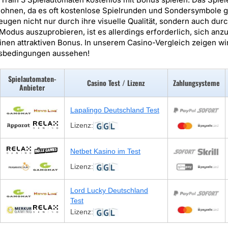
ohnen, da es oft kostenlose Spielrunden und Sondersymbole gi
gen nicht nur durch ihre visuelle Qualität, sondern auch durc
odus auszuprobieren, ist es allerdings erforderlich, sich an
einen attraktiven Bonus. In unserem Casino-Vergleich zeigen wi
usbedingungen aussehen!
Spielautomaten-
Casino Test / Lizenz
Zahlungsysteme
Anbieter
Lapalingo Deutschland Test
Lizenz:
Netbet Kasino im Test
Lizenz:
Lord Lucky Deutschland
Test
Lizenz: