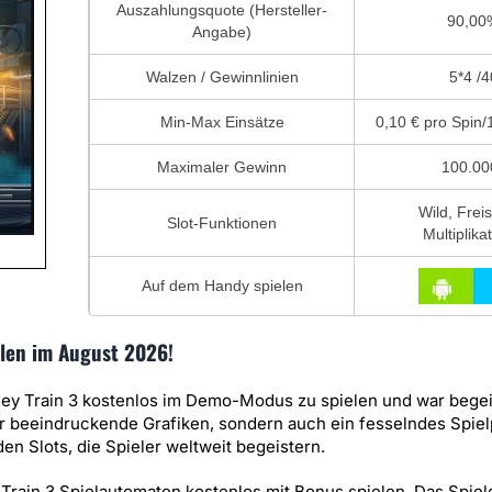
Auszahlungsquote (Hersteller-
90,00
Angabe)
Walzen / Gewinnlinien
5*4 /4
Min-Max Einsätze
0,10 € pro Spin/
Maximaler Gewinn
100.00
Wild, Freis
Slot-Funktionen
Multiplika
Auf dem Handy spielen
elen im August 2026!
ney Train 3 kostenlos im Demo-Modus zu spielen und war begei
ur beeindruckende Grafiken, sondern auch ein fesselndes Spiel
en Slots, die Spieler weltweit begeistern.
Train 3 Spielautomaten kostenlos mit Bonus spielen. Das Spiel