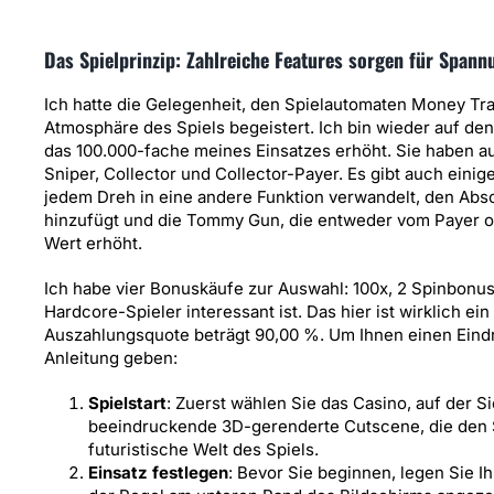
Das Spielprinzip: Zahlreiche Features sorgen für Spann
Ich hatte die Gelegenheit, den Spielautomaten Money Trai
Atmosphäre des Spiels begeistert. Ich bin wieder auf de
das 100.000-fache meines Einsatzes erhöht. Sie haben a
Sniper, Collector und Collector-Payer. Es gibt auch eini
jedem Dreh in eine andere Funktion verwandelt, den Abso
hinzufügt und die Tommy Gun, die entweder vom Payer od
Wert erhöht.
Ich habe vier Bonuskäufe zur Auswahl: 100x, 2 Spinbonus
Hardcore-Spieler interessant ist. Das hier ist wirklich e
Auszahlungsquote beträgt 90,00 %. Um Ihnen einen Eindruc
Anleitung geben:
Spielstart
: Zuerst wählen Sie das Casino, auf der S
beeindruckende 3D-gerenderte Cutscene, die den Sp
futuristische Welt des Spiels.
Einsatz festlegen
: Bevor Sie beginnen, legen Sie I