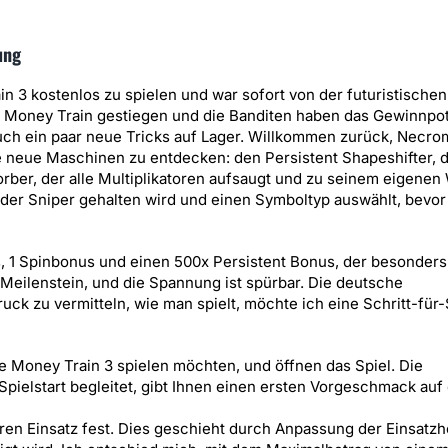
ung
n 3 kostenlos zu spielen und war sofort von der futuristischen
n Money Train gestiegen und die Banditen haben das Gewinnpot
uch ein paar neue Tricks auf Lager. Willkommen zurück, Necro
ge neue Maschinen zu entdecken: den Persistent Shapeshifter, d
rber, der alle Multiplikatoren aufsaugt und zu seinem eigenen
er Sniper gehalten wird und einen Symboltyp auswählt, bevor
, 1 Spinbonus und einen 500x Persistent Bonus, der besonders
in Meilenstein, und die Spannung ist spürbar. Die deutsche
k zu vermitteln, wie man spielt, möchte ich eine Schritt-für-
ie Money Train 3 spielen möchten, und öffnen das Spiel. Die
ielstart begleitet, gibt Ihnen einen ersten Vorgeschmack auf 
hren Einsatz fest. Dies geschieht durch Anpassung der Einsatzh