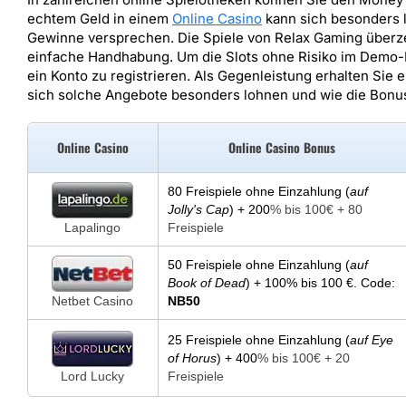
echtem Geld in einem
Online Casino
kann sich besonders l
Gewinne versprechen. Die Spiele von Relax Gaming überzeu
einfache Handhabung. Um die Slots ohne Risiko im Demo-M
ein Konto zu registrieren. Als Gegenleistung erhalten Sie 
sich solche Angebote besonders lohnen und wie die Bon
Online Casino
Online Casino Bonus
80 Freispiele ohne Einzahlung (
auf
Jolly's Cap
) + 200
% bis 100€ + 80
Lapalingo
Freispiele
50 Freispiele ohne Einzahlung (
auf
Book of Dead
) + 100% bis 100 €. Code:
Netbet Casino
NB50
25 Freispiele ohne Einzahlung (
auf Eye
of Horus
) + 400
% bis 100€ + 20
Lord Lucky
Freispiele