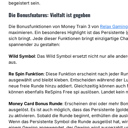
begeistert sein.
Die Bonusfeatures: Vielfalt ist gegeben
Die Bonusfunktionen von Money Train 3 von
Relax Gaming
maximieren. Ein besonderes Highlight ist das Persistente (
sich bringt. Jede dieser Funktionen bringt einzigartige Ch
spannender zu gestalten:
Wild Symbol
: Das Wild Symbol ersetzt nicht nur alle and
aus.
Re Spin Funktion
: Diese Funktion erscheint nach jeder R
ausgewählt und bleibt kleben. Entscheiden während der Lu
neue freie Runde hinzu addiert. Gleichzeitig können auch M
können ebenfalls ReSpins Free spi auslösen. Landet kein 
Money Card Bonus Runde
: Erscheinen drei oder mehr Bon
ausgelöst. Es ist auch möglich, dass das Persistente (go
zu aktivieren. Sobald die Runde beginnt, enthüllen die aus
Wenn das Persistente Symbol die Runde ausgelöst hat, wird 
einem Gewinn angewendet, der Gewinn wird ausgezahlt un