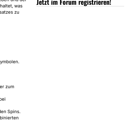
Jetzt im Forum registrieren!
haltet, was
satzes zu
symbolen.
der zum
bei
den Spins.
binierten