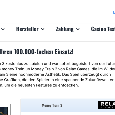
E
Hersteller
Zahlung
Casino Tes
Ihren 100.000-fachen Einsatz!
3 kostenlos zu spielen und war sofort begeistert von der futu
n money Train un Money Train 2 von Relax Games, die im Wild
ain 3 eine hochmoderne Ästhetik. Das Spiel überzeugt durch
Grafiken, die den Spieler in eine spannende Zukunftswelt en
ren, um die neuesten Features zu entdecken.
Money Train 3