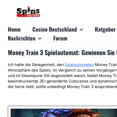
Zum
Inhalt
springen
Home
Casino Deutschland
Ratgeber
Nachrichten
Forum
Money Train 3 Spielautomat: Gewinnen Sie 
Ich hatte die Gelegenheit, den
Spielautomaten
Money Train 
Atmosphäre des Spiels. Im Vergleich zu seinen Vorgänger
und im Steampunk-Stil angesiedelt waren, bietet Money Tr
beeindruckende 3D-gerenderte Cutscenes und dynamische 
die Serie liebt, sollte unbedingt Money Train 3 ausprobie