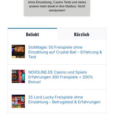
ohne Einzahlung, Casino Tests und vieles
andere mehr direkt in Ihre Mailbox. Nicht
versäumen!
Beliebt
Kürzlich
SlotMagie: 50 Freispiele ohne
Einzahlung auf Crystal Ball – Erfahrung &
Test
NOVOLINE.DE Casino und Spielo
Erfahrungen 300 Freispiele + 200%
Bonus!
25 Lord Lucky Freispiele ohne
Einzahlung – Betrugstest & Erfahrungen