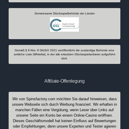
Gemeinsame Glücksspielbehörde der Länder
Gemäß § 9 Abs. 8 GlüStV 2021 veröffentlicht die zuständige Behörde eine
amtliche Liste (Whitelist), in der alle erlaubten Glücksspielanbieter aufgeführt
sind.
Affiliate-Offenlegung
Wir von Spinsfactory.com möchten Sie darauf hinweisen, dass
unsere Webseite sich durch Werbung finanziert. Wir erhalten in
manchen Fällen eine Vergütung, wenn Leser über Links auf
unserer Seite ein Konto bei einem Online-Casino eröffnen.
Dieses Geschäftsmodell hat keinen Einfluss auf Bewertungen
oder Empfehlungen, denn unsere Experten und Tester agieren