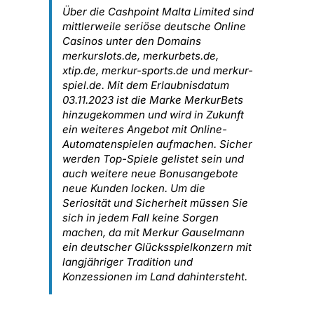
Über die Cashpoint Malta Limited sind
mittlerweile seriöse deutsche Online
Casinos unter den Domains
merkurslots.de, merkurbets.de,
xtip.de, merkur-sports.de und merkur-
spiel.de. Mit dem Erlaubnisdatum
03.11.2023 ist die Marke MerkurBets
hinzugekommen und wird in Zukunft
ein weiteres Angebot mit Online-
Automatenspielen aufmachen. Sicher
werden Top-Spiele gelistet sein und
auch weitere neue Bonusangebote
neue Kunden locken. Um die
Seriosität und Sicherheit müssen Sie
sich in jedem Fall keine Sorgen
machen, da mit Merkur Gauselmann
ein deutscher Glücksspielkonzern mit
langjähriger Tradition und
Konzessionen im Land dahintersteht.