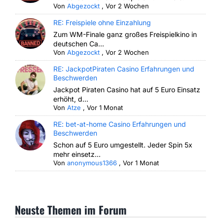
Von
Abgezockt
,
Vor 2 Wochen
RE: Freispiele ohne Einzahlung
Zum WM-Finale ganz großes Freispielkino in
deutschen Ca...
Von
Abgezockt
,
Vor 2 Wochen
RE: JackpotPiraten Casino Erfahrungen und
Beschwerden
Jackpot Piraten Casino hat auf 5 Euro Einsatz
erhöht, d...
Von
Atze
,
Vor 1 Monat
RE: bet-at-home Casino Erfahrungen und
Beschwerden
Schon auf 5 Euro umgestellt. Jeder Spin 5x
mehr einsetz...
Von
anonymous1366
,
Vor 1 Monat
Neuste Themen im Forum