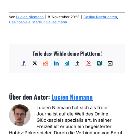
Von
Lucien Niemann
|
8. November 2023
|
Casino Nachrichten
,
Casinospiele
,
Merkur Gauselmann
Teile das: Wähle deine Plattform!
Facebook
X
Reddit
LinkedIn
Telegram
Tumblr
Pinterest
Xing
E-
Mail
Über den Autor:
Lucien Niemann
Lucien Niemann hat sich als freier
Journalist auf die Welt des Online-
Glücksspiels spezialisiert. In seiner
Freizeit ist er auch ein begeisterter
Hobby-Pokerspieler. Durch die Verbindung von Beruf