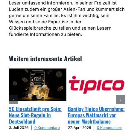
Leser umfassend informieren. In seiner Freizeit ist
Lucien zudem ein großer Asien-Fan und kümmert sich
gerne um seine Familie. Es ist ihm wichtig, sein
Wissen und seine Expertise in der
Glücksspielbranche zu teilen und seinen Lesern
fundierte Informationen zu bieten.
Weitere interessante Artikel
5€ Einsatzlimit pro Spin:
Banijay Tipico Übernahme:
Wer
Neue Slot-Regeln in
Europas Wettmarkt vor
Glü
Deutschland
neuer Machtbalance
har
Cap
3. Juli 2026
|
0 Kommentare
27. April 2026
|
0 Kommentare
25. 