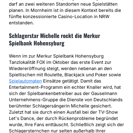
darf an zwei weiteren Standorten neue Spielstätten
planen. In Mornheim ist in diesem Kontext bereits die
fünfte konzessionierte Casino-Location in NRW
entstanden.
Schlagerstar Michelle rockt die Merkur
Spielbank Hohensyburg
Wenn im zur Merkur Spielbank Hohensyburg
Tanzlokalität FOX im Oktober das erste Event zur
Wiedereröffnung steigt, werden nebenan an den
Spieltischen mit Roulette, Blackjack und Poker sowie
Spielautomaten
Einsätze getätigt. Damit das
Entertainment-Programm ein echter Knaller wird, hat
sich der Spielbankenbetreiber aus der Gauselmann
Unternehmens-Gruppe die Dienste von Deutschlands
berühmter Schlagersängerin Michelle gesichert.
Zuletzt hat sie durch einen Ausfall bei der TV-Show
Let's Dance, der durch Rückenprobleme begründet
wurde, Ihre Fans enttäuscht. Schließlich zeigt sich der
Schlagersternchen nur selten außerhalb ihrer