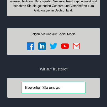
unseren Nutzern. Bitte spielen Sie verantwortungsbewusst und
beachten Sie die geltenden Gesetze und Vorschriften zum
Glücksspiel in Deutschland.
Folgen Sie uns auf Social Media:
Wir auf Trustpilot