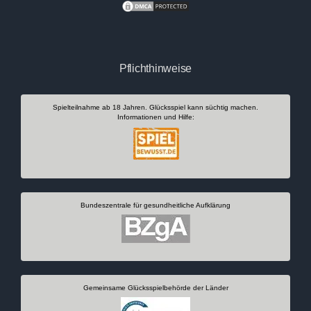
Pflichthinweise
Spielteilnahme ab 18 Jahren. Glücksspiel kann süchtig machen.
Informationen und Hilfe:
Bundeszentrale für gesundheitliche Aufklärung
Gemeinsame Glücksspielbehörde der Länder