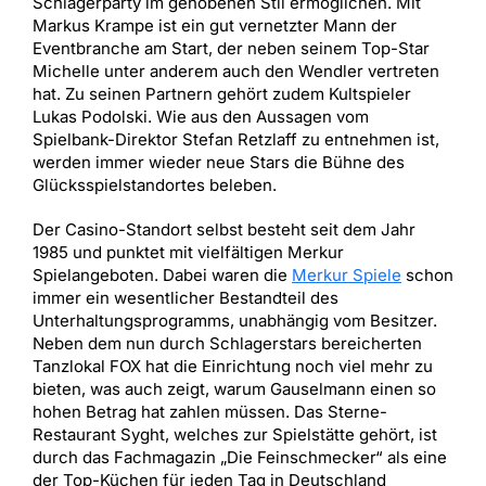
Schlagerparty im gehobenen Stil ermöglichen. Mit
Markus Krampe ist ein gut vernetzter Mann der
Eventbranche am Start, der neben seinem Top-Star
Michelle unter anderem auch den Wendler vertreten
hat. Zu seinen Partnern gehört zudem Kultspieler
Lukas Podolski. Wie aus den Aussagen vom
Spielbank-Direktor Stefan Retzlaff zu entnehmen ist,
werden immer wieder neue Stars die Bühne des
Glücksspielstandortes beleben.
Der Casino-Standort selbst besteht seit dem Jahr
1985 und punktet mit vielfältigen Merkur
Spielangeboten. Dabei waren die
Merkur Spiele
schon
immer ein wesentlicher Bestandteil des
Unterhaltungsprogramms, unabhängig vom Besitzer.
Neben dem nun durch Schlagerstars bereicherten
Tanzlokal FOX hat die Einrichtung noch viel mehr zu
bieten, was auch zeigt, warum Gauselmann einen so
hohen Betrag hat zahlen müssen. Das Sterne-
Restaurant Syght, welches zur Spielstätte gehört, ist
durch das Fachmagazin „Die Feinschmecker“ als eine
der Top-Küchen für jeden Tag in Deutschland