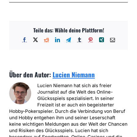
Teile das: Wähle deine Plattform!
Facebook
X
Reddit
LinkedIn
Telegram
Tumblr
Pinterest
Xing
E-
Mail
Über den Autor:
Lucien Niemann
Lucien Niemann hat sich als freier
Journalist auf die Welt des Online-
Glücksspiels spezialisiert. In seiner
Freizeit ist er auch ein begeisterter
Hobby-Pokerspieler. Durch die Verbindung von Beruf
und Hobby entgehen ihm und seiner Leserschaft
keine wichtigen Meldungen aus der Welt der Chancen
und Risiken des Glücksspiels. Lucien hat sich
besonders auf Sportwetten, Online-Casinos und die