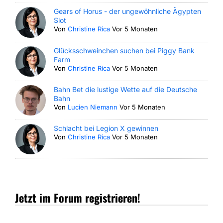
Gears of Horus - der ungewöhnliche Ägypten
Slot
Von
Christine Rica
Vor 5 Monaten
Glücksschweinchen suchen bei Piggy Bank
Farm
Von
Christine Rica
Vor 5 Monaten
Bahn Bet die lustige Wette auf die Deutsche
Bahn
Von
Lucien Niemann
Vor 5 Monaten
Schlacht bei Legion X gewinnen
Von
Christine Rica
Vor 5 Monaten
Jetzt im Forum registrieren!