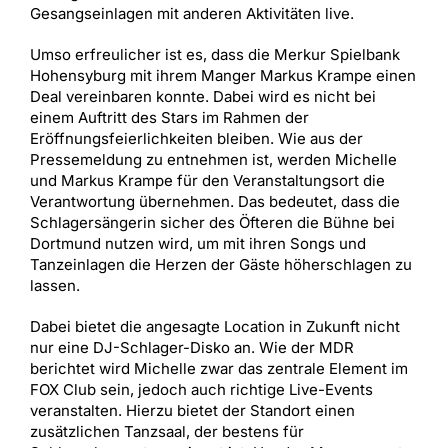
Gesangseinlagen mit anderen Aktivitäten live.
Umso erfreulicher ist es, dass die Merkur Spielbank
Hohensyburg mit ihrem Manger Markus Krampe einen
Deal vereinbaren konnte. Dabei wird es nicht bei
einem Auftritt des Stars im Rahmen der
Eröffnungsfeierlichkeiten bleiben. Wie aus der
Pressemeldung zu entnehmen ist, werden Michelle
und Markus Krampe für den Veranstaltungsort die
Verantwortung übernehmen. Das bedeutet, dass die
Schlagersängerin sicher des Öfteren die Bühne bei
Dortmund nutzen wird, um mit ihren Songs und
Tanzeinlagen die Herzen der Gäste höherschlagen zu
lassen.
Dabei bietet die angesagte Location in Zukunft nicht
nur eine DJ-Schlager-Disko an. Wie der MDR
berichtet wird Michelle zwar das zentrale Element im
FOX Club sein, jedoch auch richtige Live-Events
veranstalten. Hierzu bietet der Standort einen
zusätzlichen Tanzsaal, der bestens für