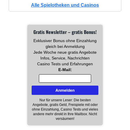
Alle Spielotheken und Casinos
Gratis Newsletter – gratis Bonus!
Exklusiver Bonus ohne Einzahlung
gleich bei Anmeldung
Jede Woche neue gratis Angebote
Infos, Service, Nachrichten
Casino Tests und Erfahrungen
E-Mail:
Nur für unsere Leser: Die besten
Angebote, gratis Geld, Freispiele mit oder
ohne Einzahlung, Casino Tests und vieles
andere mehr direkt in Ihre Mailbox. Nicht
versäumen!