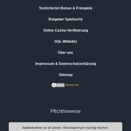
Testkriterien Bonus & Freispiele
Ratgeber Spielsucht
Online Casino Verifizierung
GGL Whitelist
Über uns
Impressum & Datenschutzerklärung
Sitemap
Pflichthinweise
Spielteilnahme ab 18 Jahren. Glücksspiel kann süchtig machen.