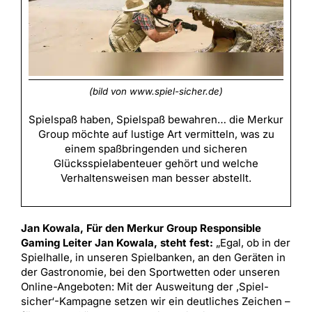
(bild von www.spiel-sicher.de)
Spielspaß haben, Spielspaß bewahren… die Merkur
Group möchte auf lustige Art vermitteln, was zu
einem spaßbringenden und sicheren
Glücksspielabenteuer gehört und welche
Verhaltensweisen man besser abstellt.
Jan Kowala, Für den Merkur Group Responsible
Gaming Leiter Jan Kowala, steht fest:
„Egal, ob in der
Spielhalle, in unseren Spielbanken, an den Geräten in
der Gastronomie, bei den Sportwetten oder unseren
Online-Angeboten: Mit der Ausweitung der ,Spiel-
sicher‘-Kampagne setzen wir ein deutliches Zeichen –