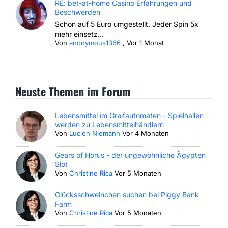
RE: bet-at-home Casino Erfahrungen und
Beschwerden
Schon auf 5 Euro umgestellt. Jeder Spin 5x
mehr einsetz...
Von
anonymous1366
,
Vor 1 Monat
Neuste Themen im Forum
Lebensmittel im Greifautomaten - Spielhallen
werden zu Lebensmittelhändlern
Von
Lucien Niemann
Vor 4 Monaten
Gears of Horus - der ungewöhnliche Ägypten
Slot
Von
Christine Rica
Vor 5 Monaten
Glücksschweinchen suchen bei Piggy Bank
Farm
Von
Christine Rica
Vor 5 Monaten