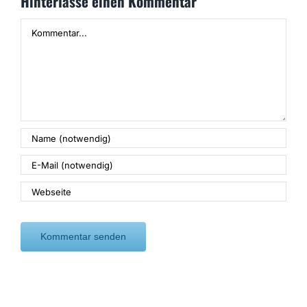
Hinterlasse einen Kommentar
Kommentar