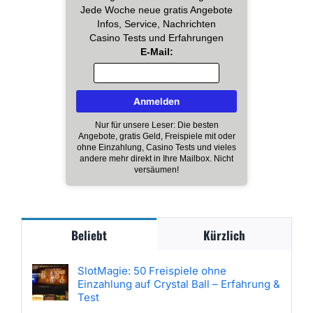
Jede Woche neue gratis Angebote
Infos, Service, Nachrichten
Casino Tests und Erfahrungen
E-Mail:
Nur für unsere Leser: Die besten
Angebote, gratis Geld, Freispiele mit oder
ohne Einzahlung, Casino Tests und vieles
andere mehr direkt in Ihre Mailbox. Nicht
versäumen!
Beliebt
Kürzlich
SlotMagie: 50 Freispiele ohne
Einzahlung auf Crystal Ball – Erfahrung &
Test