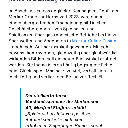
Im Anschluss an das geglückte Kampagnen-Debüt der
Merkur Group zur Herbstzeit 2023, wird nun mit
einem übergreifenden Erscheinungsbild in allen
Geschäftsbereichen – von Spielhallen und
Spielbanken über gastronomische Betriebe bis hin zu
Sportwetten und Angeboten in
Merkur Online Casinos
– noch mehr Aufmerksamkeit gewonnen. Mit acht
bewusst kontroversen, gleichzeitig aber glaubwürdig
wirkenden Bildern soll ein neuer Blickwinkel eröffnet
werden. Sie thematisieren häufig begangene Fehler
beim Glücksspiel: Man setzt zu viel, verhält sich zu
leichtfertig und verliert den Bezug zur Realität.
Der stellvertretende
Vorstandssprecher der Merkur.com
AG, Manfred Stoffers, erklärt:
„Spielerschutz lebt von positiver
Aufmerksamkeit – nicht vom
erhobenen Zeigefinger. Humor macht