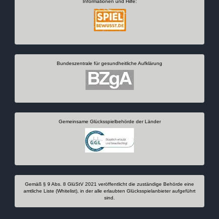
Informationen und Hilfe:
Bundeszentrale für gesundheitliche Aufklärung
Gemeinsame Glücksspielbehörde der Länder
Gemäß § 9 Abs. 8 GlüStV 2021 veröffentlicht die zuständige Behörde eine
amtliche Liste (Whitelist), in der alle erlaubten Glücksspielanbieter aufgeführt
sind.