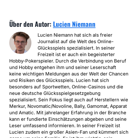
Über den Autor:
Lucien Niemann
Lucien Niemann hat sich als freier
Journalist auf die Welt des Online-
Glücksspiels spezialisiert. In seiner
Freizeit ist er auch ein begeisterter
Hobby-Pokerspieler. Durch die Verbindung von Beruf
und Hobby entgehen ihm und seiner Leserschaft
keine wichtigen Meldungen aus der Welt der Chancen
und Risiken des Glücksspiels. Lucien hat sich
besonders auf Sportwetten, Online-Casinos und die
neue deutsche Glücksspielgesetzgebung
spezialisiert. Sein Fokus liegt auch auf Herstellern wie
Merkur, Novomatic/Novoline, Bally, Gamomat, Apparat
und Amatic. Mit jahrelanger Erfahrung in der Branche
kann er fundierte Einschätzungen abgeben und seine
Leser umfassend informieren. In seiner Freizeit ist
Lucien zudem ein großer Asien-Fan und kümmert sich