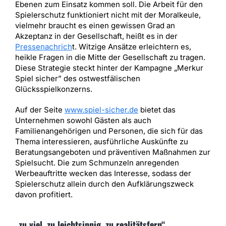
Ebenen zum Einsatz kommen soll. Die Arbeit für den
Spielerschutz funktioniert nicht mit der Moralkeule,
vielmehr braucht es einen gewissen Grad an
Akzeptanz in der Gesellschaft, heißt es in der
Pressenachrich
t. Witzige Ansätze erleichtern es,
heikle Fragen in die Mitte der Gesellschaft zu tragen.
Diese Strategie steckt hinter der Kampagne „Merkur
Spiel sicher” des ostwestfälischen
Glücksspielkonzerns.
Auf der Seite
www.spiel-sicher.de
bietet das
Unternehmen sowohl Gästen als auch
Familienangehörigen und Personen, die sich für das
Thema interessieren, ausführliche Auskünfte zu
Beratungsangeboten und präventiven Maßnahmen zur
Spielsucht. Die zum Schmunzeln anregenden
Werbeauftritte wecken das Interesse, sodass der
Spielerschutz allein durch den Aufklärungszweck
davon profitiert.
„zu viel, zu leichtsinnig, zu realitätsfern“