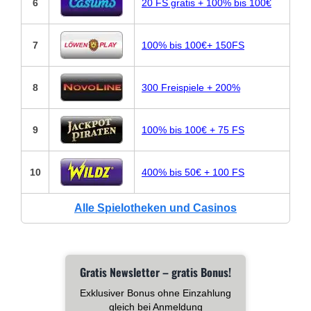
6
20 FS gratis + 100% bis 100€
7
100% bis 100€+ 150FS
8
300 Freispiele + 200%
9
100% bis 100€ + 75 FS
10
400% bis 50€ + 100 FS
Alle Spielotheken und Casinos
Gratis Newsletter – gratis Bonus!
Exklusiver Bonus ohne Einzahlung
gleich bei Anmeldung