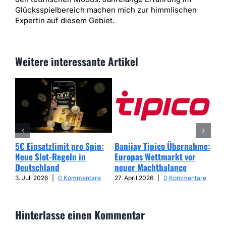
Glücksspielbereich machen mich zur himmlischen
Expertin auf diesem Gebiet.
Weitere interessante Artikel
5€ Einsatzlimit pro Spin:
Banijay Tipico Übernahme:
Wer
Neue Slot-Regeln in
Europas Wettmarkt vor
Glü
Deutschland
neuer Machtbalance
har
Cap
3. Juli 2026
|
0 Kommentare
27. April 2026
|
0 Kommentare
25. 
Hinterlasse einen Kommentar