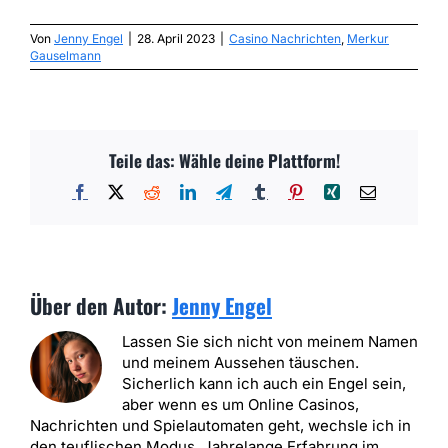
Von
Jenny Engel
|
28. April 2023
|
Casino Nachrichten
,
Merkur
Gauselmann
Teile das: Wähle deine Plattform!
Facebook
X
Reddit
LinkedIn
Telegram
Tumblr
Pinterest
Xing
E-
Mail
Über den Autor:
Jenny Engel
Lassen Sie sich nicht von meinem Namen
und meinem Aussehen täuschen.
Sicherlich kann ich auch ein Engel sein,
aber wenn es um Online Casinos,
Nachrichten und Spielautomaten geht, wechsle ich in
den teuflischen Modus. Jahrelange Erfahrung im