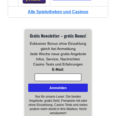
Alle Spielotheken und Casinos
Gratis Newsletter – gratis Bonus!
Exklusiver Bonus ohne Einzahlung
gleich bei Anmeldung
Jede Woche neue gratis Angebote
Infos, Service, Nachrichten
Casino Tests und Erfahrungen
E-Mail:
Nur für unsere Leser: Die besten
Angebote, gratis Geld, Freispiele mit oder
ohne Einzahlung, Casino Tests und vieles
andere mehr direkt in Ihre Mailbox. Nicht
versäumen!