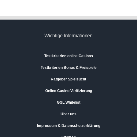
Wichtige Informationen
Testkriterien online Casinos
Testkriterien Bonus & Freispiele
Ratgeber Spielsucht
Online Casino Verifizierung
GGL Whitelist
Über uns
Impressum & Datenschutzerklärung