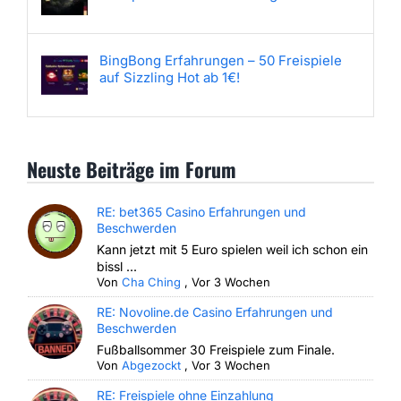
BingBong Erfahrungen – 50 Freispiele
auf Sizzling Hot ab 1€!
Neuste Beiträge im Forum
RE: bet365 Casino Erfahrungen und
Beschwerden
Kann jetzt mit 5 Euro spielen weil ich schon ein
bissl ...
Von
Cha Ching
,
Vor 3 Wochen
RE: Novoline.de Casino Erfahrungen und
Beschwerden
Fußballsommer 30 Freispiele zum Finale.
Von
Abgezockt
,
Vor 3 Wochen
RE: Freispiele ohne Einzahlung