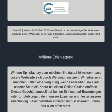
Gemäß § 9 Abs. 8 GlüStV 2021 veröffentlicht die zuständige Behörde eine
amtliche Liste (Whitelist), in der alle erlaubten Glücksspielanbieter aufgeführt
sind.
Affiliate-Offenlegung
Wir von Spinsfactory.com möchten Sie darauf hinweisen, dass
unsere Webseite sich durch Werbung finanziert. Wir erhalten in
manchen Fällen eine Vergütung, wenn Leser über Links auf
unserer Seite ein Konto bei einem Online-Casino eröffnen.
Dieses Geschäftsmodell hat keinen Einfluss auf Bewertungen
oder Empfehlungen, denn unsere Experten und Tester agieren
unabhängig. Leser bewerten Anbieter auch in unserem Forum,
das allen offen steht.