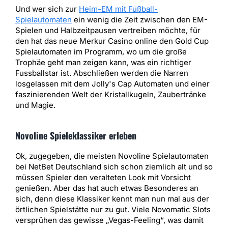
Und wer sich zur
Heim-EM mit Fußball-
Spielautomaten
ein wenig die Zeit zwischen den EM-
Spielen und Halbzeitpausen vertreiben möchte, für
den hat das neue Merkur Casino online den Gold Cup
Spielautomaten im Programm, wo um die große
Trophäe geht man zeigen kann, was ein richtiger
Fussballstar ist. Abschließen werden die Narren
losgelassen mit dem Jolly's Cap Automaten und einer
faszinierenden Welt der Kristallkugeln, Zaubertränke
und Magie.
Novoline Spieleklassiker erleben
Ok, zugegeben, die meisten Novoline Spielautomaten
bei NetBet Deutschland sich schon ziemlich alt und so
müssen Spieler den veralteten Look mit Vorsicht
genießen. Aber das hat auch etwas Besonderes an
sich, denn diese Klassiker kennt man nun mal aus der
örtlichen Spielstätte nur zu gut. Viele Novomatic Slots
versprühen das gewisse „Vegas-Feeling“, was damit