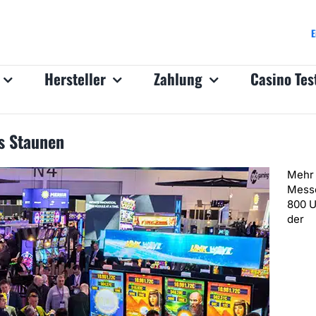
E
Hersteller
Zahlung
Casino Tes
s Staunen
Mehr 
Mess
800 
der