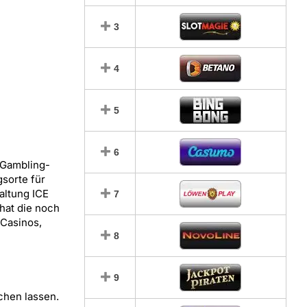
3
4
5
6
 Gambling-
sorte für
altung ICE
7
hat die noch
 Casinos,
8
9
chen lassen.