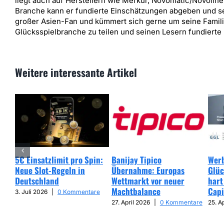
liegt auch auf Herstellern wie Merkur, Novomatic/Novoline
Branche kann er fundierte Einschätzungen abgeben und sei
großer Asien-Fan und kümmert sich gerne um seine Familie.
Glücksspielbranche zu teilen und seinen Lesern fundierte 
Weitere interessante Artikel
5€ Einsatzlimit pro Spin:
Banijay Tipico
Werb
Neue Slot-Regeln in
Übernahme: Europas
Glüc
Deutschland
Wettmarkt vor neuer
hart
Machtbalance
Capi
3. Juli 2026
|
0 Kommentare
27. April 2026
|
0 Kommentare
25. A