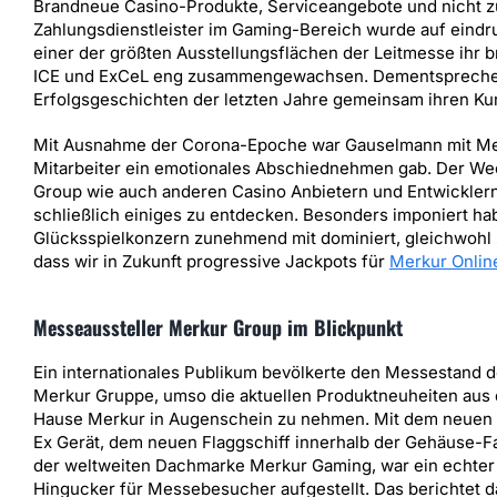
Brandneue Casino-Produkte, Serviceangebote und nicht z
Zahlungsdienstleister im Gaming-Bereich wurde auf eindruc
einer der größten Ausstellungsflächen der Leitmesse ihr 
ICE und ExCeL eng zusammengewachsen. Dementsprechend 
Erfolgsgeschichten der letzten Jahre gemeinsam ihren K
Mit Ausnahme der Corona-Epoche war Gauselmann mit Merku
Mitarbeiter ein emotionales Abschiednehmen gab. Der Wec
Group wie auch anderen Casino Anbietern und Entwickler
schließlich einiges zu entdecken. Besonders imponiert h
Glücksspielkonzern zunehmend mit dominiert, gleichwohl s
dass wir in Zukunft progressive Jackpots für
Merkur Onlin
Messeaussteller Merkur Group im Blickpunkt
Ein internationales Publikum bevölkerte den Messestand d
Merkur Gruppe, umso die aktuellen Produktneuheiten aus
Hause Merkur in Augenschein zu nehmen. Mit dem neuen
Ex Gerät, dem neuen Flaggschiff innerhalb der Gehäuse-F
der weltweiten Dachmarke Merkur Gaming, war ein echter
Hingucker für Messebesucher aufgestellt. Das berichtet d