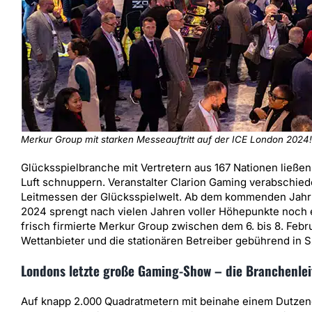
Merkur Group mit starken Messeauftritt auf der ICE London 2024! 
Glücksspielbranche mit Vertretern aus 167 Nationen ließe
Luft schnuppern. Veranstalter Clarion Gaming verabschied
Leitmessen der Glücksspielwelt. Ab dem kommenden Jahr tr
2024 sprengt nach vielen Jahren voller Höhepunkte noch e
frisch firmierte Merkur Group zwischen dem 6. bis 8. Febru
Wettanbieter und die stationären Betreiber gebührend in 
Londons letzte große Gaming-Show – die Branchenle
Auf knapp 2.000 Quadratmetern mit beinahe einem Dutzend