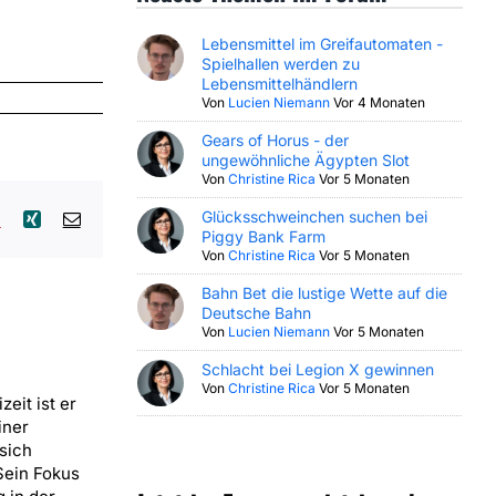
Lebensmittel im Greifautomaten -
Spielhallen werden zu
Lebensmittelhändlern
Von
Lucien Niemann
Vor 4 Monaten
Gears of Horus - der
ungewöhnliche Ägypten Slot
Von
Christine Rica
Vor 5 Monaten
Glücksschweinchen suchen bei
lr
Pinterest
Xing
E-
Piggy Bank Farm
Mail
Von
Christine Rica
Vor 5 Monaten
Bahn Bet die lustige Wette auf die
Deutsche Bahn
Von
Lucien Niemann
Vor 5 Monaten
Schlacht bei Legion X gewinnen
Von
Christine Rica
Vor 5 Monaten
zeit ist er
iner
sich
Sein Fokus