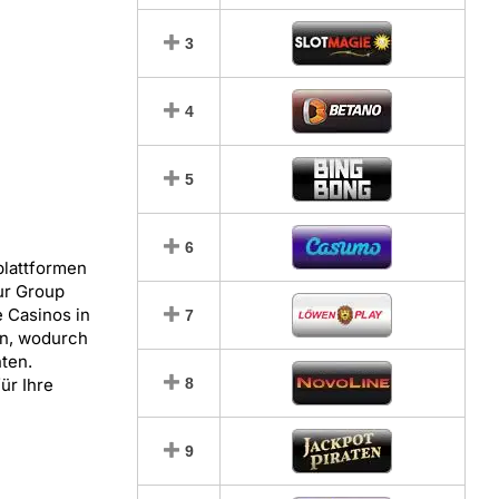
3
4
5
6
plattformen
ur Group
 Casinos in
7
en, wodurch
ten.
ür Ihre
8
9