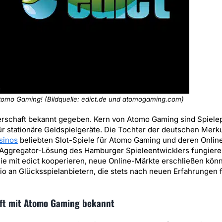
Atomo Gaming! (Bildquelle: edict.de und atomogaming.com)
erschaft bekannt gegeben. Kern von Atomo Gaming sind Spiele
r stationäre Geldspielgeräte. Die Tochter der deutschen Merk
sinos
beliebten Slot-Spiele für Atomo Gaming und deren Online
e Aggregator-Lösung des Hamburger Spieleentwicklers fungier
e mit edict kooperieren, neue Online-Märkte erschließen könn
o an Glücksspielanbietern, die stets nach neuen Erfahrungen f
aft mit Atomo Gaming bekannt