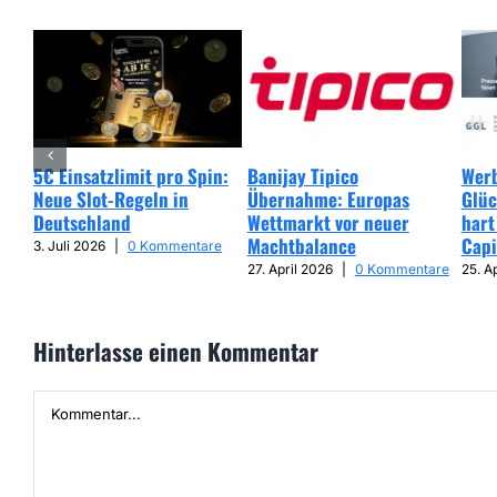
5€ Einsatzlimit pro Spin:
Banijay Tipico
Werb
Neue Slot-Regeln in
Übernahme: Europas
Glüc
Deutschland
Wettmarkt vor neuer
hart
Machtbalance
Capi
3. Juli 2026
|
0 Kommentare
27. April 2026
|
0 Kommentare
25. A
Hinterlasse einen Kommentar
Kommentar