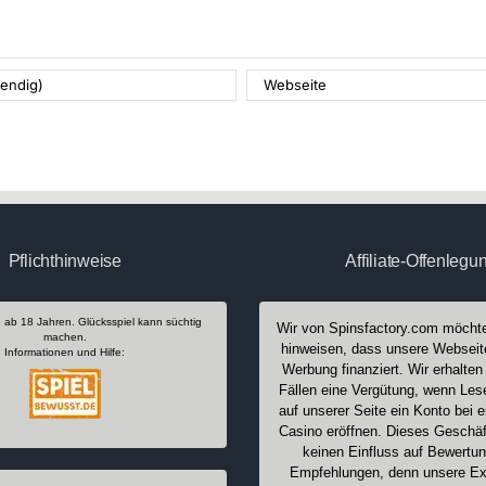
Pflichthinweise
Affiliate-Offenlegu
e ab 18 Jahren. Glücksspiel kann süchtig
Wir von Spinsfactory.com möchte
machen.
hinweisen, dass unsere Webseit
Informationen und Hilfe:
Werbung finanziert. Wir erhalte
Fällen eine Vergütung, wenn Les
auf unserer Seite ein Konto bei 
Casino eröffnen. Dieses Geschäf
keinen Einfluss auf Bewertu
Empfehlungen, denn unsere Ex