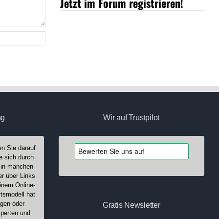
Jetzt im Forum registrieren!
ng
Wir auf Trustpilot
n Sie darauf
e sich durch
n in manchen
er über Links
einem Online-
tsmodell hat
ngen oder
Gratis Newsletter
perten und