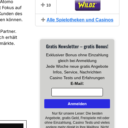
 Atomo
10
t Fokus auf
Kunden des
zen können.
Alle Spielotheken und Casinos
Partner.
h erhält
zmärkte.
Gratis Newsletter – gratis Bonus!
Exklusiver Bonus ohne Einzahlung
gleich bei Anmeldung
Jede Woche neue gratis Angebote
Infos, Service, Nachrichten
Casino Tests und Erfahrungen
E-Mail:
Nur für unsere Leser: Die besten
Angebote, gratis Geld, Freispiele mit oder
ohne Einzahlung, Casino Tests und vieles
andere mehr direkt in Ihre Mailbox. Nicht