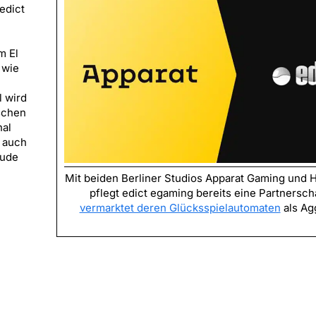
edict
m El
 wie
l wird
schen
nal
 auch
eude
Mit beiden Berliner Studios Apparat Gaming und 
pflegt edict egaming bereits eine Partnersch
vermarktet deren Glücksspielautomaten
als Ag