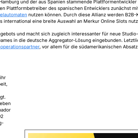
 Hamburg und der aus Spanien stammende Plattformentwickler
en Plattformbetreiber des spanischen Entwicklers zunächst mi
ielautomaten
nutzen können. Durch diese Allianz werden B2B-
 international eine breite Auswahl an Merkur Online Slots nut
gebots und macht sich zugleich interessanter für neue Studio-
ames in die deutsche Aggregator-Lösung eingebunden. Letztlic
ooperationspartner
, vor allem für die südamerikanischen Absat
ihr
eit,
gt.
ieben
uador
02
g-