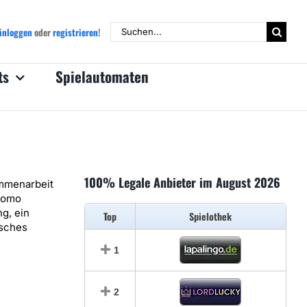
Suche
inloggen
oder
registrieren
!
nach:
ts
Spielautomaten
100% Legale Anbieter im August 2026
mmenarbeit
tomo
g, ein
Top
Spielothek
sches
1
2