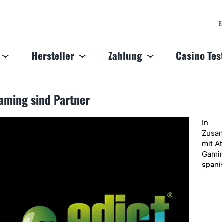
E
Hersteller
Zahlung
Casino Tes
aming sind Partner
In
Zusa
mit A
Gamin
spani