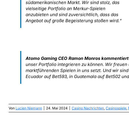
südamerikanischen Markt. Wir sind stolz, das
vielseitige Portfolio an Merkur-Spielen
anzubieten und sind zuversichtlich, dass das
Angebot auf große Begeisterung stoßen wird.“
Atomo Gaming CEO Ramon Monros kommentiert d
unser Portfolio integrieren zu können. Wir freuen
marktführenden Spielen in uns setzt. Und wir sind 
Ecuador auf Bet593, in Guatemala auf Bet502 und 
Von
Lucien Niemann
|
24. Mai 2024
|
Casino Nachrichten
,
Casinospiele
,