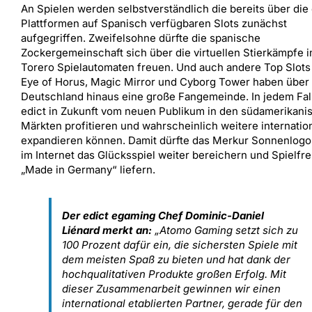
An Spielen werden selbstverständlich die bereits über die 
Plattformen auf Spanisch verfügbaren Slots zunächst
aufgegriffen. Zweifelsohne dürfte die spanische
Zockergemeinschaft sich über die virtuellen Stierkämpfe i
Torero Spielautomaten freuen. Und auch andere Top Slots
Eye of Horus, Magic Mirror und Cyborg Tower haben über
Deutschland hinaus eine große Fangemeinde. In jedem Fal
edict in Zukunft vom neuen Publikum in den südamerikani
Märkten profitieren und wahrscheinlich weitere internatio
expandieren können. Damit dürfte das Merkur Sonnenlogo
im Internet das Glücksspiel weiter bereichern und Spielfr
„Made in Germany“ liefern.
Der edict egaming Chef Dominic-Daniel
Liénard merkt an:
„Atomo Gaming setzt sich zu
100 Prozent dafür ein, die sichersten Spiele mit
dem meisten Spaß zu bieten und hat dank der
hochqualitativen Produkte großen Erfolg. Mit
dieser Zusammenarbeit gewinnen wir einen
international etablierten Partner, gerade für den