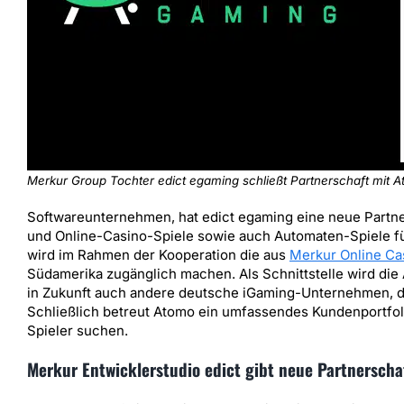
Merkur Group Tochter edict egaming schließt Partnerschaft mit 
Softwareunternehmen, hat edict egaming eine neue Partn
und Online-Casino-Spiele sowie auch Automaten-Spiele fü
wird im Rahmen der Kooperation die aus
Merkur Online Ca
Südamerika zugänglich machen. Als Schnittstelle wird di
in Zukunft auch andere deutsche iGaming-Unternehmen, di
Schließlich betreut Atomo ein umfassendes Kundenportfoli
Spieler suchen.
Merkur Entwicklerstudio edict gibt neue Partnersch