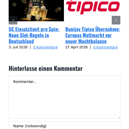
5€ Einsatzlimit pro Spin:
Banijay Tipico Übernahme:
Wer
Neue Slot-Regeln in
Europas Wettmarkt vor
Glü
Deutschland
neuer Machtbalance
har
Cap
3. Juli 2026
|
0 Kommentare
27. April 2026
|
0 Kommentare
25. 
Hinterlasse einen Kommentar
Kommentar