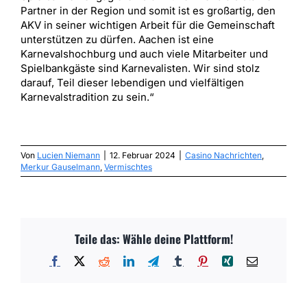
Partner in der Region und somit ist es großartig, den
AKV in seiner wichtigen Arbeit für die Gemeinschaft
unterstützen zu dürfen. Aachen ist eine
Karnevalshochburg und auch viele Mitarbeiter und
Spielbankgäste sind Karnevalisten. Wir sind stolz
darauf, Teil dieser lebendigen und vielfältigen
Karnevalstradition zu sein.“
Von
Lucien Niemann
|
12. Februar 2024
|
Casino Nachrichten
,
Merkur Gauselmann
,
Vermischtes
Teile das: Wähle deine Plattform!
Facebook
X
Reddit
LinkedIn
Telegram
Tumblr
Pinterest
Xing
E-
Mail