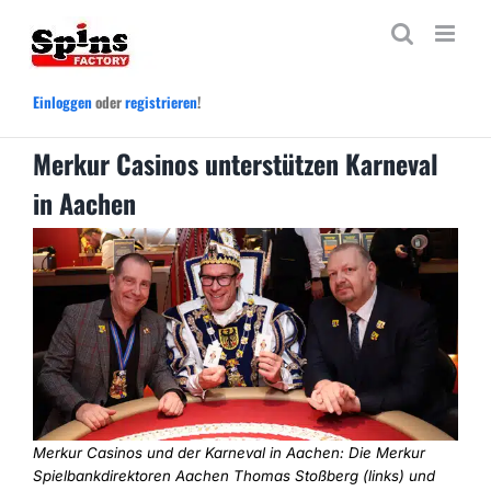
Zum
Inhalt
springen
Einloggen
oder
registrieren
!
Merkur Casinos unterstützen Karneval
in Aachen
Merkur Casinos und der Karneval in Aachen: Die Merkur
Spielbankdirektoren Aachen Thomas Stoßberg (links) und