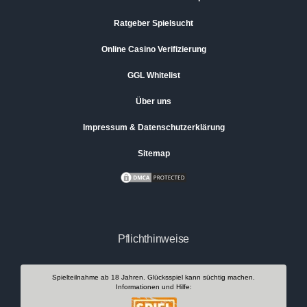
Ratgeber Spielsucht
Online Casino Verifizierung
GGL Whitelist
Über uns
Impressum & Datenschutzerklärung
Sitemap
Pflichthinweise
Spielteilnahme ab 18 Jahren. Glücksspiel kann süchtig machen.
Informationen und Hilfe: