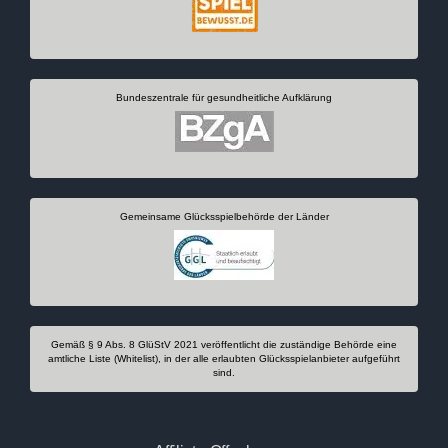
Bundeszentrale für gesundheitliche Aufklärung
Gemeinsame Glücksspielbehörde der Länder
Gemäß § 9 Abs. 8 GlüStV 2021 veröffentlicht die zuständige Behörde eine
amtliche Liste (Whitelist), in der alle erlaubten Glücksspielanbieter aufgeführt
sind.