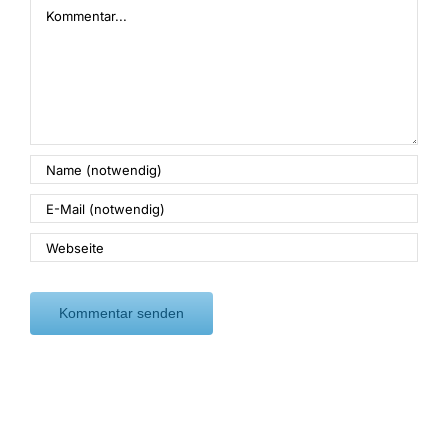
Kommentar