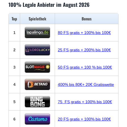
100% Legale Anbieter im August 2026
Top
Spielothek
Bonus
1
80 FS gratis + 100% bis 100€
2
25 FS gratis + 200% bis 100€
3
50 FS gratis + 100 % bis 100€
4
400% bis 80€+ 20€ Gratiswette
5
75 FS gratis + 100% bis 100€
6
20 FS gratis + 100% bis 100€