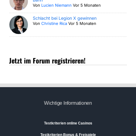
Von
Lucien Niemann
Vor 5 Monaten
Schlacht bei Legion X gewinnen
Von
Christine Rica
Vor 5 Monaten
Jetzt im Forum registrieren!
Wichtige Informationen
Testkriterien online Casinos
Testkriterien Bonus & Freispiele