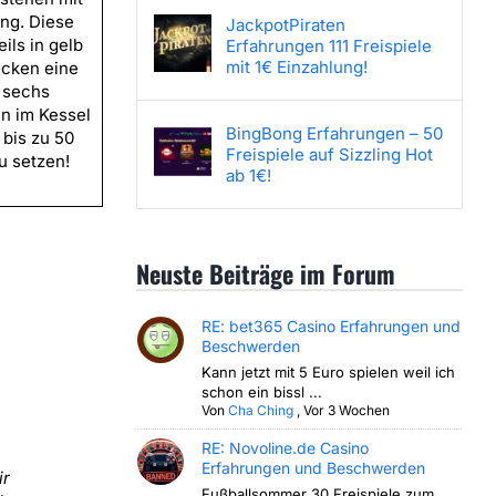
ng. Diese
JackpotPiraten
ils in gelb
Erfahrungen 111 Freispiele
mit 1€ Einzahlung!
ecken eine
f sechs
 im Kessel
BingBong Erfahrungen – 50
 bis zu 50
Freispiele auf Sizzling Hot
u setzen!
ab 1€!
Neuste Beiträge im Forum
RE: bet365 Casino Erfahrungen und
Beschwerden
Kann jetzt mit 5 Euro spielen weil ich
schon ein bissl ...
Von
Cha Ching
,
Vor 3 Wochen
RE: Novoline.de Casino
Erfahrungen und Beschwerden
ir
Fußballsommer 30 Freispiele zum