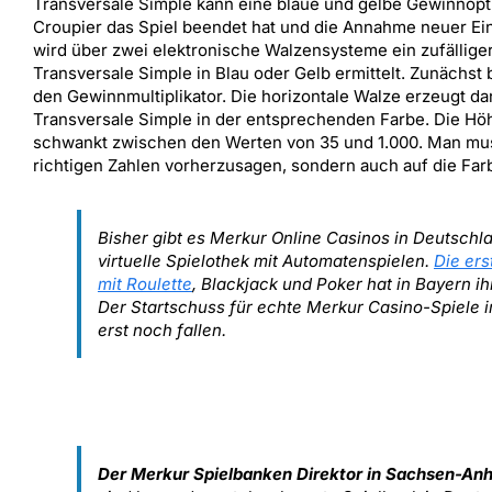
Transversale Simple kann eine blaue und gelbe Gewinnop
Croupier das Spiel beendet hat und die Annahme neuer Ein
wird über zwei elektronische Walzensysteme ein zufälliger
Transversale Simple in Blau oder Gelb ermittelt. Zunächst 
den Gewinnmultiplikator. Die horizontale Walze erzeugt d
Transversale Simple in der entsprechenden Farbe. Die Hö
schwankt zwischen den Werten von 35 und 1.000. Man muss
richtigen Zahlen vorherzusagen, sondern auch auf die Far
Bisher gibt es Merkur Online Casinos in Deutschla
virtuelle Spielothek mit Automatenspielen.
Die ers
mit Roulette
, Blackjack und Poker hat in Bayern ih
Der Startschuss für echte Merkur Casino-Spiele 
erst noch fallen.
Der Merkur Spielbanken Direktor in Sachsen-Anh