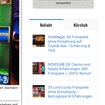
versäumen!
Beliebt
Kürzlich
SlotMagie: 50 Freispiele
ohne Einzahlung auf
Crystal Ball – Erfahrung &
Test
NOVOLINE.DE Casino und
Spielo Erfahrungen 300
Freispiele + 200% Bonus!
25 Lord Lucky Freispiele
ken Sachsen-
ohne Einzahlung –
Betrugstest & Erfahrungen
stehen mit