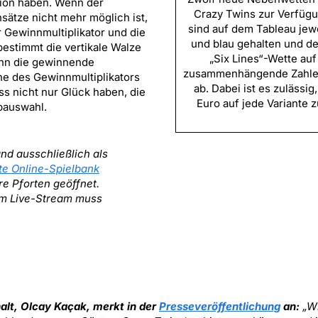
tion haben. Wenn der
Crazy Twins zur Verfügu
sätze nicht mehr möglich ist,
sind auf dem Tableau jewe
 Gewinnmultiplikator und die
und blau gehalten und d
bestimmt die vertikale Walze
„Six Lines“-Wette au
ann die gewinnende
zusammenhängende Zahlen
he des Gewinnmultiplikators
ab. Dabei ist es zulässig,
 nicht nur Glück haben, die
Euro auf jede Variante z
bauswahl.
nd ausschließlich als
te Online-Spielbank
re Pforten geöffnet.
im Live-Stream muss
alt, Olcay Kaçak, merkt in der
Presseveröffentlichung
an:
„W