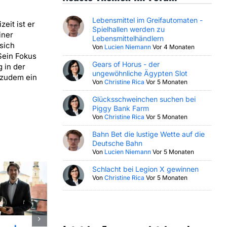
Lebensmittel im Greifautomaten -
zeit ist er
Spielhallen werden zu
iner
Lebensmittelhändlern
sich
Von
Lucien Niemann
Vor 4 Monaten
Sein Fokus
Gears of Horus - der
 in der
ungewöhnliche Ägypten Slot
 zudem ein
Von
Christine Rica
Vor 5 Monaten
Glücksschweinchen suchen bei
Piggy Bank Farm
Von
Christine Rica
Vor 5 Monaten
Bahn Bet die lustige Wette auf die
Deutsche Bahn
Von
Lucien Niemann
Vor 5 Monaten
Schlacht bei Legion X gewinnen
Von
Christine Rica
Vor 5 Monaten