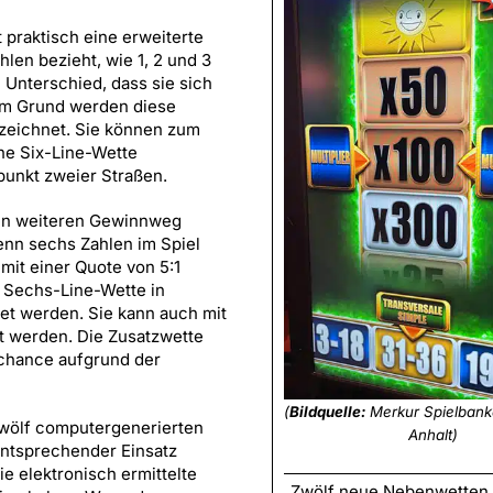
t praktisch eine erweiterte
hlen bezieht, wie 1, 2 und 3
m Unterschied, dass sie sich
em Grund werden diese
ezeichnet. Sie können zum
ine Six-Line-Wette
tpunkt zweier Straßen.
nen weiteren Gewinnweg
enn sechs Zahlen im Spiel
mit einer Quote von 5:1
e Sechs-Line-Wette in
t werden. Sie kann auch mit
t werden. Die Zusatzwette
chance aufgrund der
(
Bildquelle:
Merkur Spielban
zwölf computergenerierten
Anhalt)
 entsprechender Einsatz
ie elektronisch ermittelte
Zwölf neue Nebenwetten 