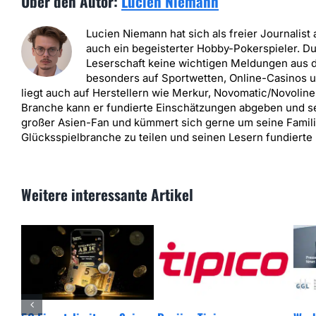
Über den Autor:
Lucien Niemann
Lucien Niemann hat sich als freier Journalist a
auch ein begeisterter Hobby-Pokerspieler. D
Leserschaft keine wichtigen Meldungen aus d
besonders auf Sportwetten, Online-Casinos u
liegt auch auf Herstellern wie Merkur, Novomatic/Novoline
Branche kann er fundierte Einschätzungen abgeben und sei
großer Asien-Fan und kümmert sich gerne um seine Familie.
Glücksspielbranche zu teilen und seinen Lesern fundierte 
Weitere interessante Artikel