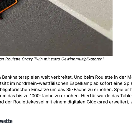
n Roulette Crazy Twin mit extra Gewinnmultiplikatoren!
Bankhalterspielen weit verbreitet. Und beim Roulette in der M
sitz im nordrhein-westfälischen Espelkamp ab sofort eine Spi
obligatorischen Einsätze um das 35-Fache zu erhöhen. Spieler 
 um das bis zu 1000-fache zu erhöhen. Hierfür wurde das Tabl
 der Roulettekessel mit einem digitalen Glücksrad erweitert,
nwette