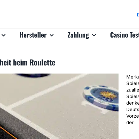
E
Hersteller
Zahlung
Casino Tes
heit beim Roulette
Merku
Spiel
zuall
Spiel
denke
Deuts
Vorze
der