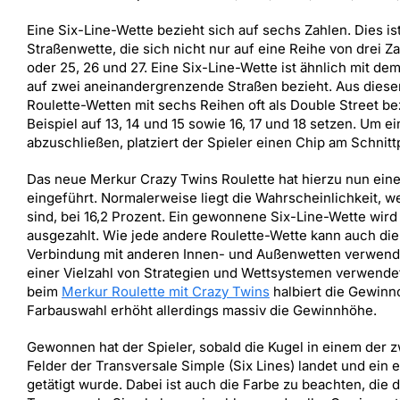
Eine Six-Line-Wette bezieht sich auf sechs Zahlen. Dies is
Straßenwette, die sich nicht nur auf eine Reihe von drei Za
oder 25, 26 und 27. Eine Six-Line-Wette ist ähnlich mit de
auf zwei aneinandergrenzende Straßen bezieht. Aus dies
Roulette-Wetten mit sechs Reihen oft als Double Street b
Beispiel auf 13, 14 und 15 sowie 16, 17 und 18 setzen. Um e
abzuschließen, platziert der Spieler einen Chip am Schnit
Das neue Merkur Crazy Twins Roulette hat hierzu nun ei
eingeführt. Normalerweise liegt die Wahrscheinlichkeit, w
sind, bei 16,2 Prozent. Ein gewonnene Six-Line-Wette wird 
ausgezahlt. Wie jede andere Roulette-Wette kann auch di
Verbindung mit anderen Innen- und Außenwetten verwende
einer Vielzahl von Strategien und Wettsystemen verwende
beim
Merkur Roulette mit Crazy Twins
halbiert die Gewinn
Farbauswahl erhöht allerdings massiv die Gewinnhöhe.
Gewonnen hat der Spieler, sobald die Kugel in einem der 
Felder der Transversale Simple (Six Lines) landet und ein
getätigt wurde. Dabei ist auch die Farbe zu beachten, die d