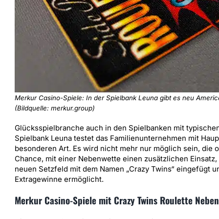
Merkur Casino-Spiele: In der Spielbank Leuna gibt es neu America
(Bildquelle: merkur.group)
Glücksspielbranche auch in den Spielbanken mit typischen 
Spielbank Leuna testet das Familienunternehmen mit Haupt
besonderen Art. Es wird nicht mehr nur möglich sein, die 
Chance, mit einer Nebenwette einen zusätzlichen Einsatz,
neuen Setzfeld mit dem Namen „Crazy Twins“ eingefügt und
Extragewinne ermöglicht.
Merkur Casino-Spiele mit Crazy Twins Roulette Nebe