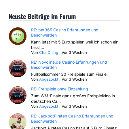
Neuste Beiträge im Forum
RE: bet365 Casino Erfahrungen und
Beschwerden
Kann jetzt mit 5 Euro spielen weil ich schon ein
bissl ...
Von
Cha Ching
,
Vor 3 Wochen
RE: Novoline.de Casino Erfahrungen und
Beschwerden
Fußballsommer 30 Freispiele zum Finale.
Von
Abgezockt
,
Vor 3 Wochen
RE: Freispiele ohne Einzahlung
Zum WM-Finale ganz großes Freispielkino in
deutschen Ca...
Von
Abgezockt
,
Vor 3 Wochen
RE: JackpotPiraten Casino Erfahrungen und
Beschwerden
Jackpot Piraten Casino hat auf 5 Euro Einsatz