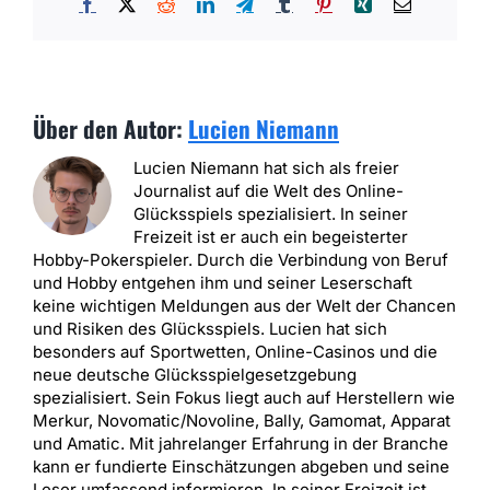
Facebook
X
Reddit
LinkedIn
Telegram
Tumblr
Pinterest
Xing
E-
Mail
Über den Autor:
Lucien Niemann
Lucien Niemann hat sich als freier
Journalist auf die Welt des Online-
Glücksspiels spezialisiert. In seiner
Freizeit ist er auch ein begeisterter
Hobby-Pokerspieler. Durch die Verbindung von Beruf
und Hobby entgehen ihm und seiner Leserschaft
keine wichtigen Meldungen aus der Welt der Chancen
und Risiken des Glücksspiels. Lucien hat sich
besonders auf Sportwetten, Online-Casinos und die
neue deutsche Glücksspielgesetzgebung
spezialisiert. Sein Fokus liegt auch auf Herstellern wie
Merkur, Novomatic/Novoline, Bally, Gamomat, Apparat
und Amatic. Mit jahrelanger Erfahrung in der Branche
kann er fundierte Einschätzungen abgeben und seine
Leser umfassend informieren. In seiner Freizeit ist