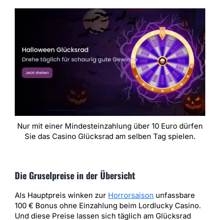
Nur mit einer Mindesteinzahlung über 10 Euro dürfen
Sie das Casino Glücksrad am selben Tag spielen.
Die Gruselpreise in der Übersicht
Als Hauptpreis winken zur
Horrorsaison
unfassbare
100 € Bonus ohne Einzahlung beim Lordlucky Casino.
Und diese Preise lassen sich täglich am Glücksrad