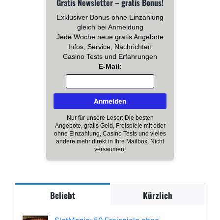
Gratis Newsletter – gratis Bonus!
Exklusiver Bonus ohne Einzahlung
gleich bei Anmeldung
Jede Woche neue gratis Angebote
Infos, Service, Nachrichten
Casino Tests und Erfahrungen
E-Mail:
Nur für unsere Leser: Die besten
Angebote, gratis Geld, Freispiele mit oder
ohne Einzahlung, Casino Tests und vieles
andere mehr direkt in Ihre Mailbox. Nicht
versäumen!
Beliebt
Kürzlich