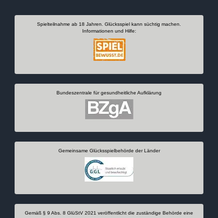
Spielteilnahme ab 18 Jahren. Glücksspiel kann süchtig machen.
Informationen und Hilfe:
Bundeszentrale für gesundheitliche Aufklärung
Gemeinsame Glücksspielbehörde der Länder
Gemäß § 9 Abs. 8 GlüStV 2021 veröffentlicht die zuständige Behörde eine