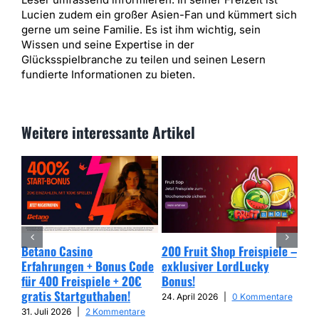
Lucien zudem ein großer Asien-Fan und kümmert sich
gerne um seine Familie. Es ist ihm wichtig, sein
Wissen und seine Expertise in der
Glücksspielbranche zu teilen und seinen Lesern
fundierte Informationen zu bieten.
Weitere interessante Artikel
Betano Casino
200 Fruit Shop Freispiele –
Lap
Erfahrungen + Bonus Code
exklusiver LordLucky
Ein
für 400 Freispiele + 20€
Bonus!
Bon
gratis Startguthaben!
Buc
24. April 2026
|
0 Kommentare
31. Juli 2026
|
2 Kommentare
23. 