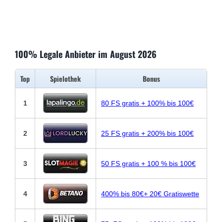
100% Legale Anbieter im August 2026
Top
Spielothek
Bonus
1
80 FS gratis + 100% bis 100€
2
25 FS gratis + 200% bis 100€
3
50 FS gratis + 100 % bis 100€
4
400% bis 80€+ 20€ Gratiswette