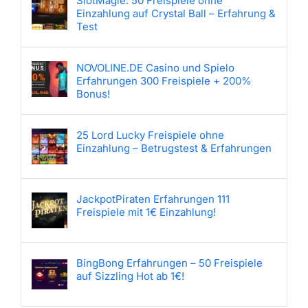
SlotMagie: 50 Freispiele ohne
Einzahlung auf Crystal Ball – Erfahrung &
Test
NOVOLINE.DE Casino und Spielo
Erfahrungen 300 Freispiele + 200%
Bonus!
25 Lord Lucky Freispiele ohne
Einzahlung – Betrugstest & Erfahrungen
JackpotPiraten Erfahrungen 111
Freispiele mit 1€ Einzahlung!
BingBong Erfahrungen – 50 Freispiele
auf Sizzling Hot ab 1€!