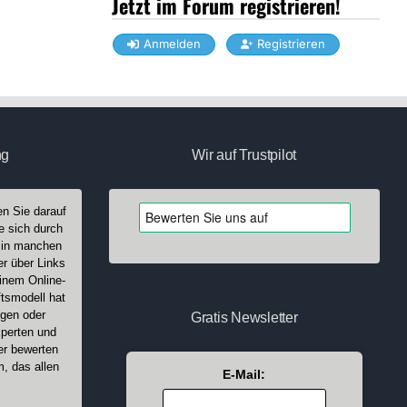
Jetzt im Forum registrieren!
Anmelden
Registrieren
ng
Wir auf Trustpilot
n Sie darauf
e sich durch
n in manchen
er über Links
einem Online-
tsmodell hat
ngen oder
Gratis Newsletter
perten und
er bewerten
, das allen
E-Mail: