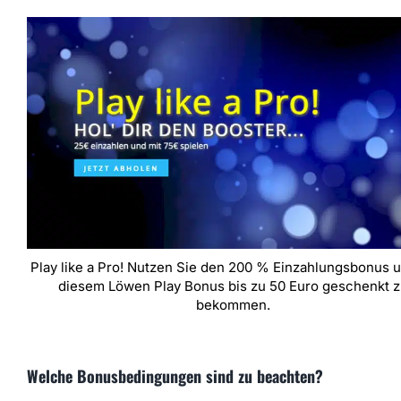
Play like a Pro! Nutzen Sie den 200 % Einzahlungsbonus 
diesem Löwen Play Bonus bis zu 50 Euro geschenkt z
bekommen.
Welche Bonusbedingungen sind zu beachten?