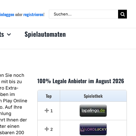
Suche
inloggen
oder
registrieren
!
nach:
ts
Spielautomaten
en Sie noch
100% Legale Anbieter im August 2026
 mit bis zu
ro Extra-
ben im
Top
Spielothek
 Play Online
o. Auf Ihre
1
hlung
rt Ihnen der
ter einen
2
sbaren 200