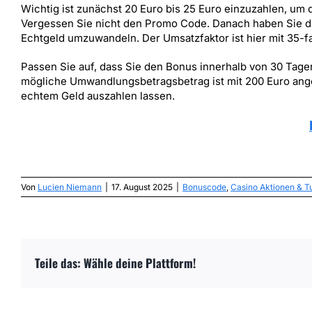
Wichtig ist zunächst 20 Euro bis 25 Euro einzuzahlen, u
Vergessen Sie nicht den Promo Code. Danach haben Sie di
Echtgeld umzuwandeln. Der Umsatzfaktor ist hier mit 35-f
Passen Sie auf, dass Sie den Bonus innerhalb von 30 Tagen
mögliche Umwandlungsbetragsbetrag ist mit 200 Euro ang
echtem Geld auszahlen lassen.
Von
Lucien Niemann
|
17. August 2025
|
Bonuscode
,
Casino Aktionen & T
Teile das: Wähle deine Plattform!