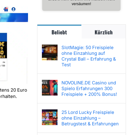
versäumen!
Beliebt
Kürzlich
SlotMagie: 50 Freispiele
ohne Einzahlung auf
Crystal Ball – Erfahrung &
Test
NOVOLINE.DE Casino und
Spielo Erfahrungen 300
tens 20 Euro
Freispiele + 200% Bonus!
rhalten.
25 Lord Lucky Freispiele
ohne Einzahlung –
Betrugstest & Erfahrungen