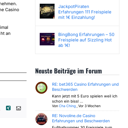
nehmen.
JackpotPiraten
ne Casino
Erfahrungen 111 Freispiele
mit 1€ Einzahlung!
imal
ht an
BingBong Erfahrungen – 50
Freispiele auf Sizzling Hot
ab 1€!
Neuste Beiträge im Forum
RE: bet365 Casino Erfahrungen und
Beschwerden
Kann jetzt mit 5 Euro spielen weil ich
schon ein bissl ...
Von
Cha Ching
,
Vor 3 Wochen
lr
Pinterest
Xing
E-
Mail
RE: Novoline.de Casino
Erfahrungen und Beschwerden
Fußballsommer 30 Freispiele zum