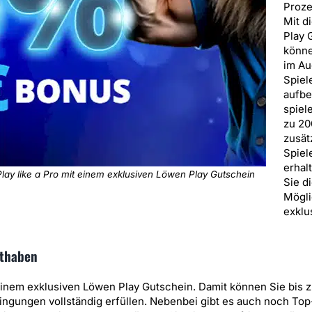
Proze
Mit d
Play 
könne
im Au
Spiel
aufbe
spiel
zu 20
zusät
Spiel
erhal
Play like a Pro mit einem exklusiven Löwen Play Gutschein
Sie d
Mögli
exklu
uthaben
t einem exklusiven Löwen Play Gutschein. Damit können Sie bis 
ngungen vollständig erfüllen. Nebenbei gibt es auch noch Top