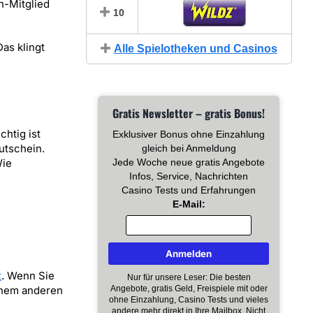
n-Mitglied
10
Das klingt
Alle Spielotheken und Casinos
Gratis Newsletter – gratis Bonus!
htig ist
Exklusiver Bonus ohne Einzahlung
utschein.
gleich bei Anmeldung
Wie
Jede Woche neue gratis Angebote
Infos, Service, Nachrichten
Casino Tests und Erfahrungen
E-Mail:
t
. Wenn Sie
Nur für unsere Leser: Die besten
inem anderen
Angebote, gratis Geld, Freispiele mit oder
ohne Einzahlung, Casino Tests und vieles
andere mehr direkt in Ihre Mailbox. Nicht