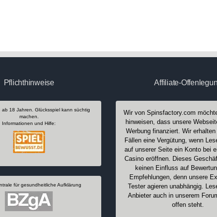
Pflichthinweise
Affiliate-Offenlegu
e ab 18 Jahren. Glücksspiel kann süchtig
Wir von Spinsfactory.com möchte
machen.
hinweisen, dass unsere Webseit
Informationen und Hilfe:
Werbung finanziert. Wir erhalte
Fällen eine Vergütung, wenn Les
auf unserer Seite ein Konto bei 
Casino eröffnen. Dieses Geschäf
keinen Einfluss auf Bewertu
Empfehlungen, denn unsere Ex
rale für gesundheitliche Aufklärung
Tester agieren unabhängig. Les
Anbieter auch in unserem Forum
offen steht.