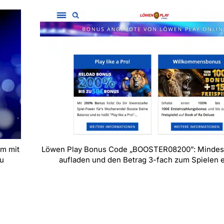
um mit
Löwen Play Bonus Code „BOOSTER08200”: Mindes
u
aufladen und den Betrag 3-fach zum Spielen e