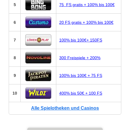
5
75 FS gratis + 100% bis 100€
6
20 FS gratis + 100% bis 100€
7
100% bis 100€+ 150FS
8
300 Freispiele + 200%
9
100% bis 100€ + 75 FS
10
400% bis 50€ + 100 FS
Alle Spielotheken und Casinos