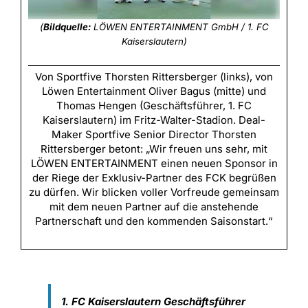
(
Bildquelle:
LÖWEN ENTERTAINMENT GmbH / 1. FC
Kaiserslautern)
Von Sportfive Thorsten Rittersberger (links), von
Löwen Entertainment Oliver Bagus (mitte) und
Thomas Hengen (Geschäftsführer, 1. FC
Kaiserslautern) im Fritz-Walter-Stadion. Deal-
Maker Sportfive Senior Director Thorsten
Rittersberger betont: „Wir freuen uns sehr, mit
LÖWEN ENTERTAINMENT einen neuen Sponsor in
der Riege der Exklusiv-Partner des FCK begrüßen
zu dürfen. Wir blicken voller Vorfreude gemeinsam
mit dem neuen Partner auf die anstehende
Partnerschaft und den kommenden Saisonstart.“
1. FC Kaiserslautern Geschäftsführer