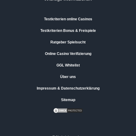
Testkriterien online Casinos
Testkriterien Bonus & Freispiele
Ratgeber Spielsucht
Online Casino Verifizierung
GGL Whitelist
Über uns
Impressum & Datenschutzerklärung
Sitemap