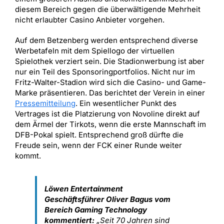
diesem Bereich gegen die überwältigende Mehrheit
nicht erlaubter Casino Anbieter vorgehen.
Auf dem Betzenberg werden entsprechend diverse
Werbetafeln mit dem Spiellogo der virtuellen
Spielothek verziert sein. Die Stadionwerbung ist aber
nur ein Teil des Sponsoringportfolios. Nicht nur im
Fritz-Walter-Stadion wird sich die Casino- und Game-
Marke präsentieren. Das berichtet der Verein in einer
Pressemitteilung
. Ein wesentlicher Punkt des
Vertrages ist die Platzierung von Novoline direkt auf
dem Ärmel der Tirkots, wenn die erste Mannschaft im
DFB-Pokal spielt. Entsprechend groß dürfte die
Freude sein, wenn der FCK einer Runde weiter
kommt.
Löwen Entertainment
Geschäftsführer Oliver Bagus vom
Bereich Gaming Technology
kommentiert:
„Seit 70 Jahren sind