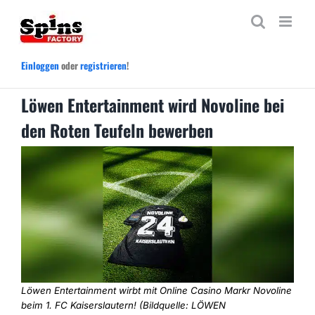
Zum
Inhalt
springen
Einloggen
oder
registrieren
!
Löwen Entertainment wird Novoline bei
den Roten Teufeln bewerben
Löwen Entertainment wirbt mit Online Casino Markr Novoline
beim 1. FC Kaiserslautern! (Bildquelle: LÖWEN