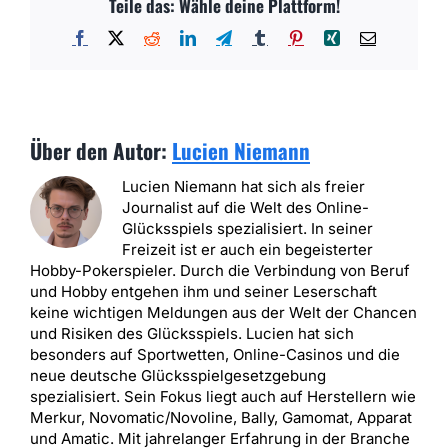
Teile das: Wähle deine Plattform!
Facebook
X
Reddit
LinkedIn
Telegram
Tumblr
Pinterest
Xing
E-
Mail
Über den Autor:
Lucien Niemann
Lucien Niemann hat sich als freier
Journalist auf die Welt des Online-
Glücksspiels spezialisiert. In seiner
Freizeit ist er auch ein begeisterter
Hobby-Pokerspieler. Durch die Verbindung von Beruf
und Hobby entgehen ihm und seiner Leserschaft
keine wichtigen Meldungen aus der Welt der Chancen
und Risiken des Glücksspiels. Lucien hat sich
besonders auf Sportwetten, Online-Casinos und die
neue deutsche Glücksspielgesetzgebung
spezialisiert. Sein Fokus liegt auch auf Herstellern wie
Merkur, Novomatic/Novoline, Bally, Gamomat, Apparat
und Amatic. Mit jahrelanger Erfahrung in der Branche