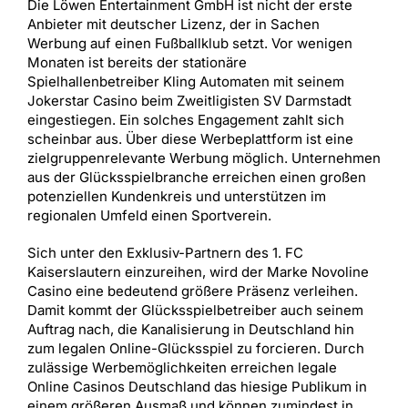
Die Löwen Entertainment GmbH ist nicht der erste
Anbieter mit deutscher Lizenz, der in Sachen
Werbung auf einen Fußballklub setzt. Vor wenigen
Monaten ist bereits der stationäre
Spielhallenbetreiber Kling Automaten mit seinem
Jokerstar Casino beim Zweitligisten SV Darmstadt
eingestiegen. Ein solches Engagement zahlt sich
scheinbar aus. Über diese Werbeplattform ist eine
zielgruppenrelevante Werbung möglich. Unternehmen
aus der Glücksspielbranche erreichen einen großen
potenziellen Kundenkreis und unterstützen im
regionalen Umfeld einen Sportverein.
Sich unter den Exklusiv-Partnern des 1. FC
Kaiserslautern einzureihen, wird der Marke Novoline
Casino eine bedeutend größere Präsenz verleihen.
Damit kommt der Glücksspielbetreiber auch seinem
Auftrag nach, die Kanalisierung in Deutschland hin
zum legalen Online-Glücksspiel zu forcieren. Durch
zulässige Werbemöglichkeiten erreichen legale
Online Casinos Deutschland das hiesige Publikum in
einem größeren Ausmaß und können zumindest in