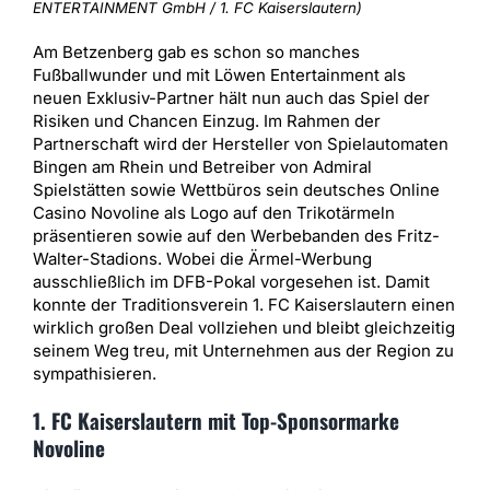
ENTERTAINMENT GmbH / 1. FC Kaiserslautern)
Am Betzenberg gab es schon so manches
Fußballwunder und mit Löwen Entertainment als
neuen Exklusiv-Partner hält nun auch das Spiel der
Risiken und Chancen Einzug. Im Rahmen der
Partnerschaft wird der Hersteller von Spielautomaten
Bingen am Rhein und Betreiber von Admiral
Spielstätten sowie Wettbüros sein deutsches Online
Casino Novoline als Logo auf den Trikotärmeln
präsentieren sowie auf den Werbebanden des Fritz-
Walter-Stadions. Wobei die Ärmel-Werbung
ausschließlich im DFB-Pokal vorgesehen ist. Damit
konnte der Traditionsverein 1. FC Kaiserslautern einen
wirklich großen Deal vollziehen und bleibt gleichzeitig
seinem Weg treu, mit Unternehmen aus der Region zu
sympathisieren.
1. FC Kaiserslautern mit Top-Sponsormarke
Novoline