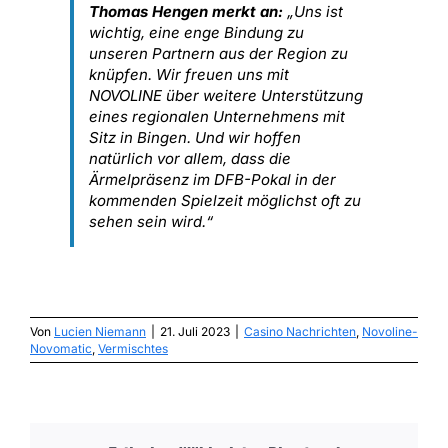
Thomas Hengen merkt an:
„Uns ist
wichtig, eine enge Bindung zu
unseren Partnern aus der Region zu
knüpfen. Wir freuen uns mit
NOVOLINE über weitere Unterstützung
eines regionalen Unternehmens mit
Sitz in Bingen. Und wir hoffen
natürlich vor allem, dass die
Ärmelpräsenz im DFB-Pokal in der
kommenden Spielzeit möglichst oft zu
sehen sein wird.“
Von
Lucien Niemann
|
21. Juli 2023
|
Casino Nachrichten
,
Novoline-
Novomatic
,
Vermischtes