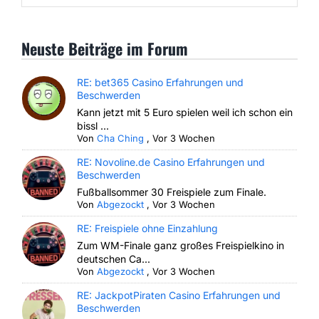
Neuste Beiträge im Forum
RE: bet365 Casino Erfahrungen und
Beschwerden
Kann jetzt mit 5 Euro spielen weil ich schon ein
bissl ...
Von
Cha Ching
,
Vor 3 Wochen
RE: Novoline.de Casino Erfahrungen und
Beschwerden
Fußballsommer 30 Freispiele zum Finale.
Von
Abgezockt
,
Vor 3 Wochen
RE: Freispiele ohne Einzahlung
Zum WM-Finale ganz großes Freispielkino in
deutschen Ca...
Von
Abgezockt
,
Vor 3 Wochen
RE: JackpotPiraten Casino Erfahrungen und
Beschwerden