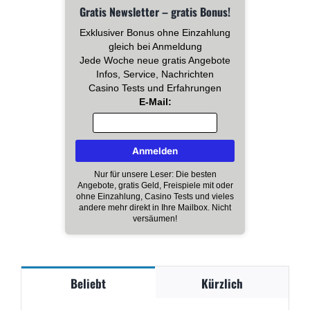
Gratis Newsletter – gratis Bonus!
Exklusiver Bonus ohne Einzahlung
gleich bei Anmeldung
Jede Woche neue gratis Angebote
Infos, Service, Nachrichten
Casino Tests und Erfahrungen
E-Mail:
Nur für unsere Leser: Die besten
Angebote, gratis Geld, Freispiele mit oder
ohne Einzahlung, Casino Tests und vieles
andere mehr direkt in Ihre Mailbox. Nicht
versäumen!
Beliebt
Kürzlich