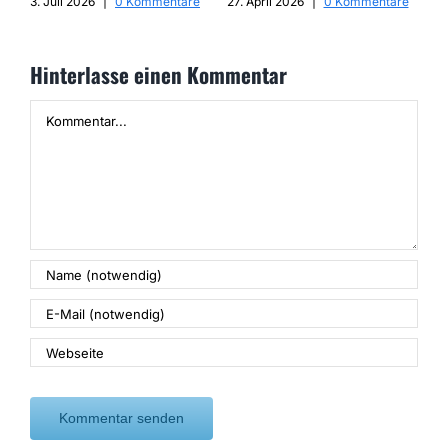
Cap
3. Juli 2026
|
0 Kommentare
27. April 2026
|
0 Kommentare
25. 
Hinterlasse einen Kommentar
Kommentar