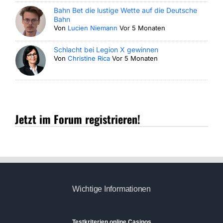
Bahn Bet die lustige Wette auf die Deutsche
Bahn
Von
Lucien Niemann
Vor 5 Monaten
Schlacht bei Legion X gewinnen
Von
Christine Rica
Vor 5 Monaten
Jetzt im Forum registrieren!
Wichtige Informationen
Testkriterien online Casinos