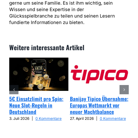
gerne um seine Familie. Es ist ihm wichtig, sein
Wissen und seine Expertise in der
Glücksspielbranche zu teilen und seinen Lesern
fundierte Informationen zu bieten.
Weitere interessante Artikel
5€ Einsatzlimit pro Spin:
Banijay Tipico Übernahme:
Wer
Neue Slot-Regeln in
Europas Wettmarkt vor
Glü
Deutschland
neuer Machtbalance
har
Cap
3. Juli 2026
|
0 Kommentare
27. April 2026
|
0 Kommentare
25. 