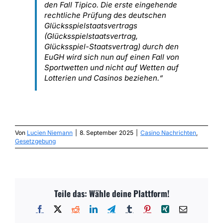
den Fall Tipico. Die erste eingehende
rechtliche Prüfung des deutschen
Glücksspielstaatsvertrags
(Glücksspielstaatsvertrag,
Glücksspiel-Staatsvertrag) durch den
EuGH wird sich nun auf einen Fall von
Sportwetten und nicht auf Wetten auf
Lotterien und Casinos beziehen.“
Von
Lucien Niemann
|
8. September 2025
|
Casino Nachrichten
,
Gesetzgebung
Teile das: Wähle deine Plattform!
Facebook
X
Reddit
LinkedIn
Telegram
Tumblr
Pinterest
Xing
E-
Mail