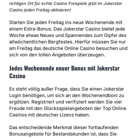
richtigen Ort für echte Casino Freispiele jetzt im Jokerstar
Casino jeden Freitag aktivieren!
Starten Sie jeden Freitag ins neue Wochenende mit
einem Extra-Bonus. Das Jokerstar Casino bietet jede
Woche etwas Neues und Spannendes zum Gipfel des
allwöchentlichen Bergfestes. Hierfür müssen Sie nur
am Freitag das deutsche Online Casino besuchen und
sich von den tollen Angeboten überzeugen.
Jedes Wochenende neuer Bonus mit Jokerstar
Casino
Es steht völlig außer Frage, dass Sie einen Jokerstar
Login benötigen, um sich an den Wochenendboni zu
ergötzen. Registriert und verifiziert werden Sie viel
Freude mit den Glücksspielangeboten der Top Online
Casinos mit deutscher Lizenz haben.
Das entscheidende Merkmal dieser fortlaufenden
Bonusangebote für Bestandskunden ist, dass Sie