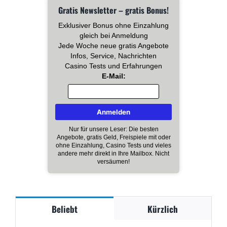
Gratis Newsletter – gratis Bonus!
Exklusiver Bonus ohne Einzahlung
gleich bei Anmeldung
Jede Woche neue gratis Angebote
Infos, Service, Nachrichten
Casino Tests und Erfahrungen
E-Mail:
Nur für unsere Leser: Die besten
Angebote, gratis Geld, Freispiele mit oder
ohne Einzahlung, Casino Tests und vieles
andere mehr direkt in Ihre Mailbox. Nicht
versäumen!
Beliebt
Kürzlich