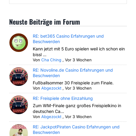
Neuste Beiträge im Forum
RE: bet365 Casino Erfahrungen und
Beschwerden
Kann jetzt mit 5 Euro spielen weil ich schon ein
bissl ...
Von
Cha Ching
,
Vor 3 Wochen
RE: Novoline.de Casino Erfahrungen und
Beschwerden
Fußballsommer 30 Freispiele zum Finale.
Von
Abgezockt
,
Vor 3 Wochen
RE: Freispiele ohne Einzahlung
Zum WM-Finale ganz großes Freispielkino in
deutschen Ca...
Von
Abgezockt
,
Vor 3 Wochen
RE: JackpotPiraten Casino Erfahrungen und
Beschwerden