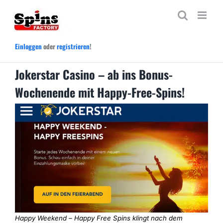
Zum
Inhalt
springen
Einloggen
oder
registrieren
!
Jokerstar Casino – ab ins Bonus-
Wochenende mit Happy-Free-Spins!
Happy Weekend – Happy Free Spins klingt nach dem