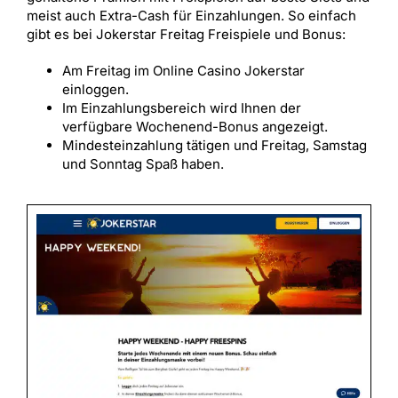
meist auch Extra-Cash für Einzahlungen. So einfach
gibt es bei Jokerstar Freitag Freispiele und Bonus:
Am Freitag im Online Casino Jokerstar
einloggen.
Im Einzahlungsbereich wird Ihnen der
verfügbare Wochenend-Bonus angezeigt.
Mindesteinzahlung tätigen und Freitag, Samstag
und Sonntag Spaß haben.