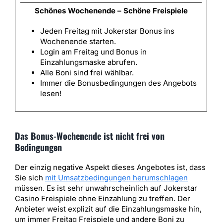
Schönes Wochenende – Schöne Freispiele
Jeden Freitag mit Jokerstar Bonus ins
Wochenende starten.
Login am Freitag und Bonus in
Einzahlungsmaske abrufen.
Alle Boni sind frei wählbar.
Immer die Bonusbedingungen des Angebots
lesen!
Das Bonus-Wochenende ist nicht frei von
Bedingungen
Der einzig negative Aspekt dieses Angebotes ist, dass
Sie sich
mit Umsatzbedingungen herumschlagen
müssen. Es ist sehr unwahrscheinlich auf Jokerstar
Casino Freispiele ohne Einzahlung zu treffen. Der
Anbieter weist explizit auf die Einzahlungsmaske hin,
um immer Freitag Freispiele und andere Boni zu