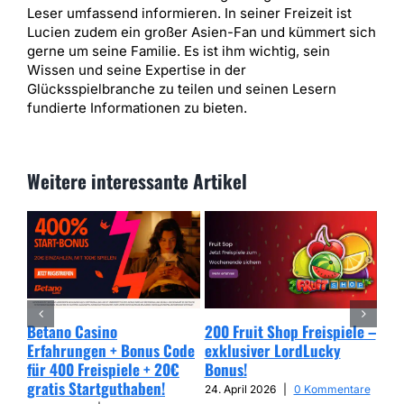
Leser umfassend informieren. In seiner Freizeit ist
Lucien zudem ein großer Asien-Fan und kümmert sich
gerne um seine Familie. Es ist ihm wichtig, sein
Wissen und seine Expertise in der
Glücksspielbranche zu teilen und seinen Lesern
fundierte Informationen zu bieten.
Weitere interessante Artikel
Betano Casino
200 Fruit Shop Freispiele –
Lap
Erfahrungen + Bonus Code
exklusiver LordLucky
Ein
für 400 Freispiele + 20€
Bonus!
Bon
gratis Startguthaben!
Buc
24. April 2026
|
0 Kommentare