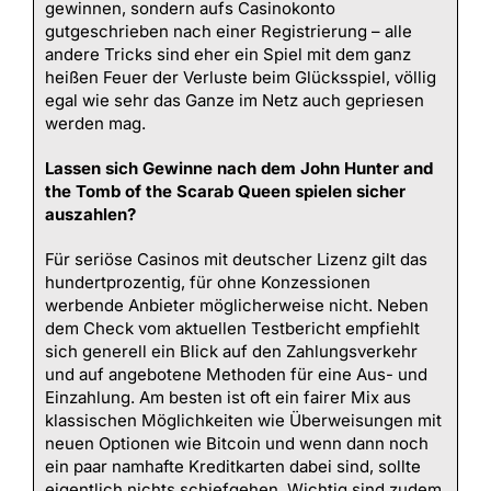
gewinnen, sondern aufs Casinokonto
gutgeschrieben nach einer Registrierung – alle
andere Tricks sind eher ein Spiel mit dem ganz
heißen Feuer der Verluste beim Glücksspiel, völlig
egal wie sehr das Ganze im Netz auch gepriesen
werden mag.
Lassen sich Gewinne nach dem John Hunter and
the Tomb of the Scarab Queen spielen sicher
auszahlen?
Für seriöse Casinos mit deutscher Lizenz gilt das
hundertprozentig, für ohne Konzessionen
werbende Anbieter möglicherweise nicht. Neben
dem Check vom aktuellen Testbericht empfiehlt
sich generell ein Blick auf den Zahlungsverkehr
und auf angebotene Methoden für eine Aus- und
Einzahlung. Am besten ist oft ein fairer Mix aus
klassischen Möglichkeiten wie Überweisungen mit
neuen Optionen wie Bitcoin und wenn dann noch
ein paar namhafte Kreditkarten dabei sind, sollte
eigentlich nichts schiefgehen. Wichtig sind zudem