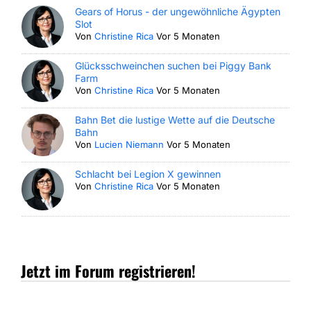
Gears of Horus - der ungewöhnliche Ägypten
Slot
Von
Christine Rica
Vor 5 Monaten
Glücksschweinchen suchen bei Piggy Bank
Farm
Von
Christine Rica
Vor 5 Monaten
Bahn Bet die lustige Wette auf die Deutsche
Bahn
Von
Lucien Niemann
Vor 5 Monaten
Schlacht bei Legion X gewinnen
Von
Christine Rica
Vor 5 Monaten
Jetzt im Forum registrieren!