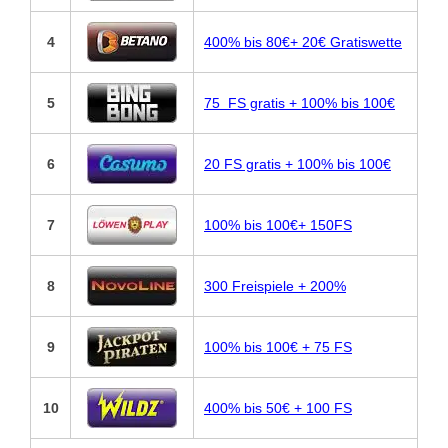
4
400% bis 80€+ 20€ Gratiswette
5
75 FS gratis + 100% bis 100€
6
20 FS gratis + 100% bis 100€
7
100% bis 100€+ 150FS
8
300 Freispiele + 200%
9
100% bis 100€ + 75 FS
10
400% bis 50€ + 100 FS