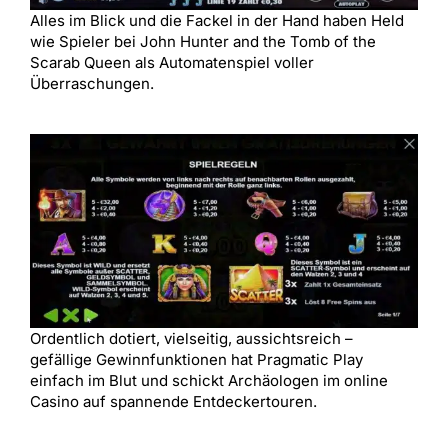
Alles im Blick und die Fackel in der Hand haben Held
wie Spieler bei John Hunter and the Tomb of the
Scarab Queen als Automatenspiel voller
Überraschungen.
Ordentlich dotiert, vielseitig, aussichtsreich –
gefällige Gewinnfunktionen hat Pragmatic Play
einfach im Blut und schickt Archäologen im online
Casino auf spannende Entdeckertouren.