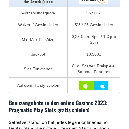
the Scarab Queen
Auszahlungsquote
96,50 %
Walzen / Gewinnlinien
5*3 / 25 Gewinnlinien
0,25 € pro Spin / 1 € pro
Min-Max Einsätze
Spin
Jackpot
10.500x
Wild, Scatter, Freispiele,
Slot-Funktionen
Sammel-Features
Auf dem Handy spielen
Bonusangebote in den online Casinos 2023:
Pragmatic Play Slots gratis spielen!
Selbstverständlich hat jedes legale onlinecasino
Deutschland die nötige Lizenz am Start und doch