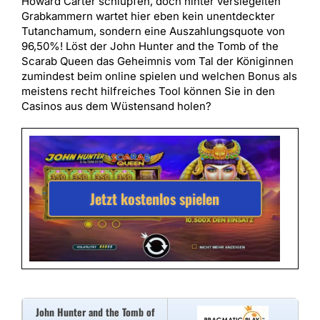
Howard Carter schlüpfen, doch hinter versiegelten
Grabkammern wartet hier eben kein unentdeckter
Tutanchamum, sondern eine Auszahlungsquote von
96,50%! Löst der John Hunter and the Tomb of the
Scarab Queen das Geheimnis vom Tal der Königinnen
zumindest beim online spielen und welchen Bonus als
meistens recht hilfreiches Tool können Sie in den
Casinos aus dem Wüstensand holen?
Jetzt kostenlos spielen
John Hunter and the Tomb of