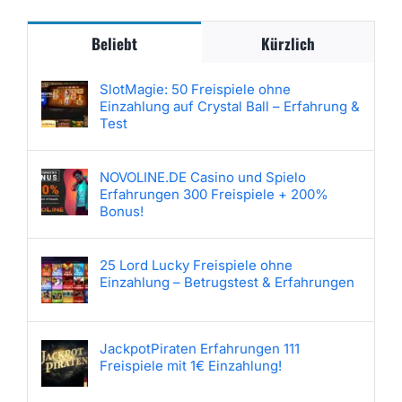
Beliebt
Kürzlich
SlotMagie: 50 Freispiele ohne
Einzahlung auf Crystal Ball – Erfahrung &
Test
NOVOLINE.DE Casino und Spielo
Erfahrungen 300 Freispiele + 200%
Bonus!
25 Lord Lucky Freispiele ohne
Einzahlung – Betrugstest & Erfahrungen
JackpotPiraten Erfahrungen 111
Freispiele mit 1€ Einzahlung!