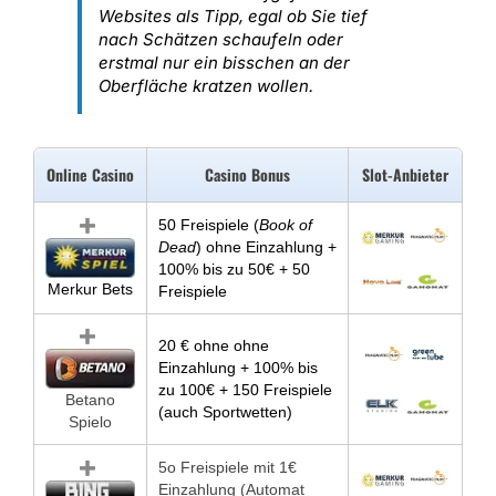
Websites als Tipp, egal ob Sie tief
nach Schätzen schaufeln oder
erstmal nur ein bisschen an der
Oberfläche kratzen wollen.
Online Casino
Casino Bonus
Slot-Anbieter
50 Freispiele (
Book of
Dead
) ohne Einzahlung +
100% bis zu 50€ + 50
Merkur Bets
Freispiele
20 € ohne ohne
Einzahlung + 100% bis
zu 100€ + 150 Freispiele
Betano
(auch Sportwetten)
Spielo
5o Freispiele mit 1€
Einzahlung (Automat