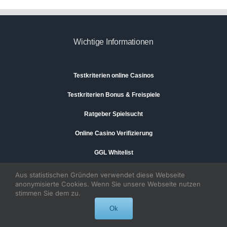
Wichtige Informationen
Testkriterien online Casinos
Testkriterien Bonus & Freispiele
Ratgeber Spielsucht
Online Casino Verifizierung
GGL Whitelist
Über uns
Aus statistischen Gründen verwendet diese Webseite
anonymisierte Cookies. Wenn Sie unsere Webseite nutzen
Impressum & Datenschutzerklärung
stimmen Sie dem zu.
Ok
Sitemap