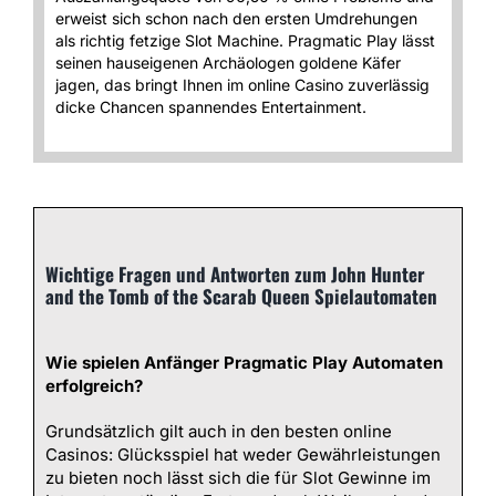
erweist sich schon nach den ersten Umdrehungen
als richtig fetzige Slot Machine. Pragmatic Play lässt
seinen hauseigenen Archäologen goldene Käfer
jagen, das bringt Ihnen im online Casino zuverlässig
dicke Chancen spannendes Entertainment.
Wichtige Fragen und Antworten zum John Hunter
and the Tomb of the Scarab Queen Spielautomaten
Wie spielen Anfänger Pragmatic Play Automaten
erfolgreich?
Grundsätzlich gilt auch in den besten online
Casinos: Glücksspiel hat weder Gewährleistungen
zu bieten noch lässt sich die für Slot Gewinne im