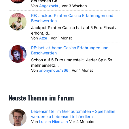
deutschen Ca...
Von
Abgezockt
,
Vor 3 Wochen
RE: JackpotPiraten Casino Erfahrungen und
Beschwerden
Jackpot Piraten Casino hat auf 5 Euro Einsatz
erhöht, d...
Von
Atze
,
Vor 1 Monat
RE: bet-at-home Casino Erfahrungen und
Beschwerden
Schon auf 5 Euro umgestellt. Jeder Spin 5x
mehr einsetz...
Von
anonymous1366
,
Vor 1 Monat
Neuste Themen im Forum
Lebensmittel im Greifautomaten - Spielhallen
werden zu Lebensmittelhändlern
Von
Lucien Niemann
Vor 4 Monaten