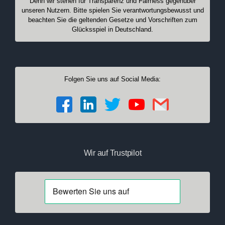
Denn wir stehen für Transparenz und Fairness gegenüber
unseren Nutzern. Bitte spielen Sie verantwortungsbewusst und
beachten Sie die geltenden Gesetze und Vorschriften zum
Glücksspiel in Deutschland.
Folgen Sie uns auf Social Media:
Wir auf Trustpilot