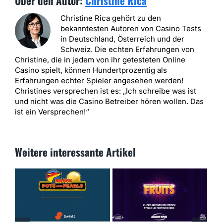
Über den Autor:
Christine Rica
Christine Rica gehört zu den
bekanntesten Autoren von Casino Tests
in Deutschland, Österreich und der
Schweiz. Die echten Erfahrungen von
Christine, die in jedem von ihr getesteten Online
Casino spielt, können Hundertprozentig als
Erfahrungen echter Spieler angesehen werden!
Christines versprechen ist es: „Ich schreibe was ist
und nicht was die Casino Betreiber hören wollen. Das
ist ein Versprechen!“
Weitere interessante Artikel