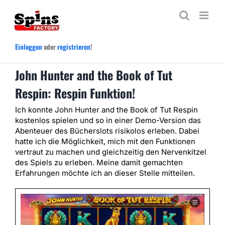
Zum
Inhalt
springen
Einloggen
oder
registrieren
!
John Hunter and the Book of Tut
Respin: Respin Funktion!
Ich konnte John Hunter and the Book of Tut Respin
kostenlos spielen und so in einer Demo-Version das
Abenteuer des Bücherslots risikolos erleben. Dabei
hatte ich die Möglichkeit, mich mit den Funktionen
vertraut zu machen und gleichzeitig den Nervenkitzel
des Spiels zu erleben. Meine damit gemachten
Erfahrungen möchte ich an dieser Stelle mitteilen.