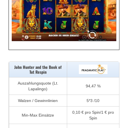
John Hunter and the Book of
Tut Respin
Auszahlungsquote (Lt.
94,47 %
Lapalingo)
Walzen / Gewinnlinien
5*3 /10
0,10 € pro Spin/1 € pro
Min-Max Einsätze
Spin