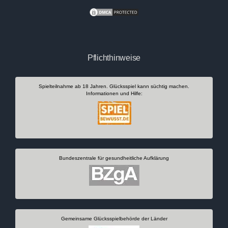
Pflichthinweise
Spielteilnahme ab 18 Jahren. Glücksspiel kann süchtig machen.
Informationen und Hilfe:
Bundeszentrale für gesundheitliche Aufklärung
Gemeinsame Glücksspielbehörde der Länder