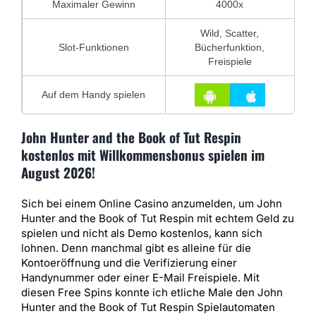
Maximaler Gewinn
4000x
Wild, Scatter,
Slot-Funktionen
Bücherfunktion,
Freispiele
Auf dem Handy spielen
John Hunter and the Book of Tut Respin
kostenlos mit Willkommensbonus spielen im
August 2026!
Sich bei einem Online Casino anzumelden, um John
Hunter and the Book of Tut Respin mit echtem Geld zu
spielen und nicht als Demo kostenlos, kann sich
lohnen. Denn manchmal gibt es alleine für die
Kontoeröffnung und die Verifizierung einer
Handynummer oder einer E-Mail Freispiele. Mit
diesen Free Spins konnte ich etliche Male den John
Hunter and the Book of Tut Respin Spielautomaten