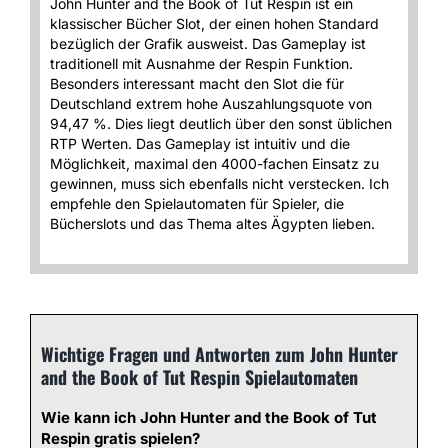
John Hunter and the Book of Tut Respin ist ein
klassischer Bücher Slot, der einen hohen Standard
bezüglich der Grafik ausweist. Das Gameplay ist
traditionell mit Ausnahme der Respin Funktion.
Besonders interessant macht den Slot die für
Deutschland extrem hohe Auszahlungsquote von
94,47 %. Dies liegt deutlich über den sonst üblichen
RTP Werten. Das Gameplay ist intuitiv und die
Möglichkeit, maximal den 4000-fachen Einsatz zu
gewinnen, muss sich ebenfalls nicht verstecken. Ich
empfehle den Spielautomaten für Spieler, die
Bücherslots und das Thema altes Ägypten lieben.
Wichtige Fragen und Antworten zum John Hunter
and the Book of Tut Respin Spielautomaten
Wie kann ich John Hunter and the Book of Tut
Respin gratis spielen?