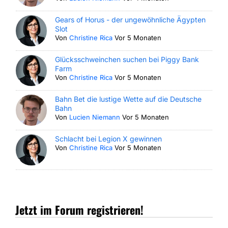
Gears of Horus - der ungewöhnliche Ägypten
Slot
Von
Christine Rica
Vor 5 Monaten
Glücksschweinchen suchen bei Piggy Bank
Farm
Von
Christine Rica
Vor 5 Monaten
Bahn Bet die lustige Wette auf die Deutsche
Bahn
Von
Lucien Niemann
Vor 5 Monaten
Schlacht bei Legion X gewinnen
Von
Christine Rica
Vor 5 Monaten
Jetzt im Forum registrieren!