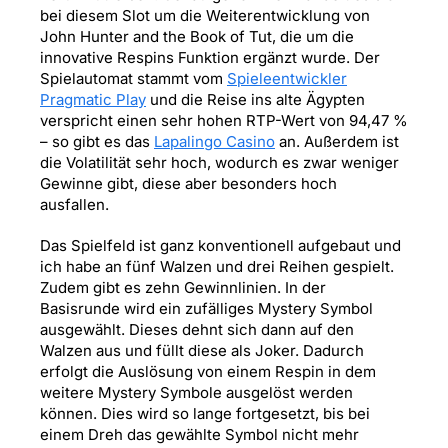
bei diesem Slot um die Weiterentwicklung von
John Hunter and the Book of Tut, die um die
innovative Respins Funktion ergänzt wurde. Der
Spielautomat stammt vom
Spieleentwickler
Pragmatic Play
und die Reise ins alte Ägypten
verspricht einen sehr hohen RTP-Wert von 94,47 %
– so gibt es das
Lapalingo Casino
an. Außerdem ist
die Volatilität sehr hoch, wodurch es zwar weniger
Gewinne gibt, diese aber besonders hoch
ausfallen.
Das Spielfeld ist ganz konventionell aufgebaut und
ich habe an fünf Walzen und drei Reihen gespielt.
Zudem gibt es zehn Gewinnlinien. In der
Basisrunde wird ein zufälliges Mystery Symbol
ausgewählt. Dieses dehnt sich dann auf den
Walzen aus und füllt diese als Joker. Dadurch
erfolgt die Auslösung von einem Respin in dem
weitere Mystery Symbole ausgelöst werden
können. Dies wird so lange fortgesetzt, bis bei
einem Dreh das gewählte Symbol nicht mehr