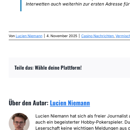
Interwetten auch weiterhin zur ersten Adresse fü
Von
Lucien Niemann
|
4. November 2025
|
Casino Nachrichten
,
Vermisc
Teile das: Wähle deine Plattform!
Über den Autor:
Lucien Niemann
Lucien Niemann hat sich als freier Journalist a
auch ein begeisterter Hobby-Pokerspieler. D
Leserschaft keine wichtigen Meldungen aus d