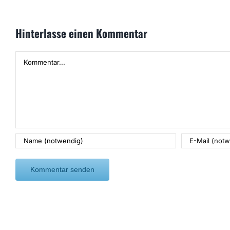
Hinterlasse einen Kommentar
Kommentar