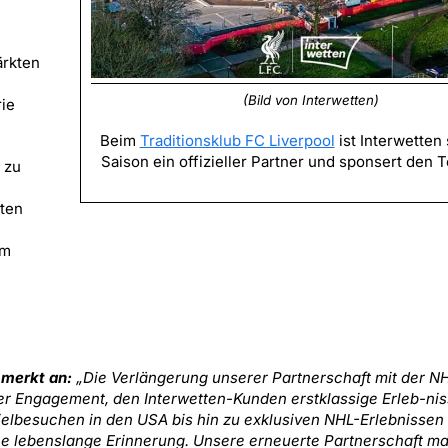
ärkten
(Bild von Interwetten)
ie
Beim
Traditionsklub FC Liverpool
ist Interwetten 
Saison ein offizieller Partner und sponsert den 
 zu
tten
im
 merkt an:
„Die Verlängerung unserer Partnerschaft mit der N
nser Engagement, den Interwetten-Kunden erstklassige Erleb-ni
elbesuchen in den USA bis hin zu exklusiven NHL-Erlebnissen 
ne lebenslange Erinnerung. Unsere erneuerte Partnerschaft m