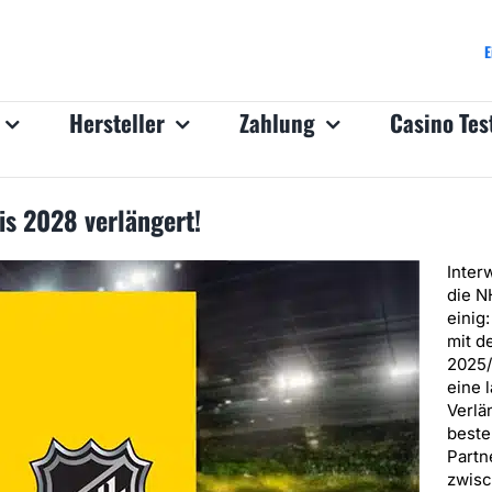
E
Hersteller
Zahlung
Casino Tes
is 2028 verlängert!
Inter
die N
einig
mit d
2025/
eine l
Verlä
best
Partn
zwisc