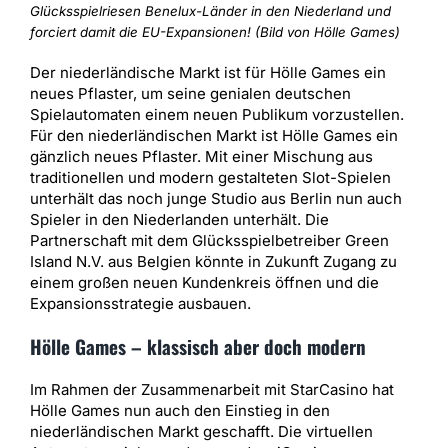
Glücksspielriesen Benelux-Länder in den Niederland und
forciert damit die EU-Expansionen! (Bild von Hölle Games)
Der niederländische Markt ist für Hölle Games ein
neues Pflaster, um seine genialen deutschen
Spielautomaten einem neuen Publikum vorzustellen.
Für den niederländischen Markt ist Hölle Games ein
gänzlich neues Pflaster. Mit einer Mischung aus
traditionellen und modern gestalteten Slot-Spielen
unterhält das noch junge Studio aus Berlin nun auch
Spieler in den Niederlanden unterhält. Die
Partnerschaft mit dem Glücksspielbetreiber Green
Island N.V. aus Belgien könnte in Zukunft Zugang zu
einem großen neuen Kundenkreis öffnen und die
Expansionsstrategie ausbauen.
Hölle Games – klassisch aber doch modern
Im Rahmen der Zusammenarbeit mit StarCasino hat
Hölle Games nun auch den Einstieg in den
niederländischen Markt geschafft. Die virtuellen