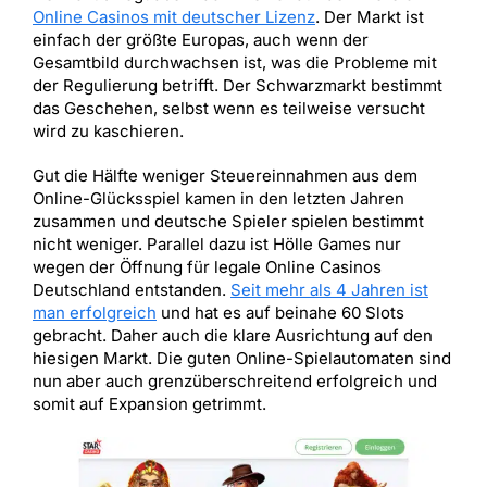
Online Casinos mit deutscher Lizenz
. Der Markt ist
einfach der größte Europas, auch wenn der
Gesamtbild durchwachsen ist, was die Probleme mit
der Regulierung betrifft. Der Schwarzmarkt bestimmt
das Geschehen, selbst wenn es teilweise versucht
wird zu kaschieren.
Gut die Hälfte weniger Steuereinnahmen aus dem
Online-Glücksspiel kamen in den letzten Jahren
zusammen und deutsche Spieler spielen bestimmt
nicht weniger. Parallel dazu ist Hölle Games nur
wegen der Öffnung für legale Online Casinos
Deutschland entstanden.
Seit mehr als 4 Jahren ist
man erfolgreich
und hat es auf beinahe 60 Slots
gebracht. Daher auch die klare Ausrichtung auf den
hiesigen Markt. Die guten Online-Spielautomaten sind
nun aber auch grenzüberschreitend erfolgreich und
somit auf Expansion getrimmt.