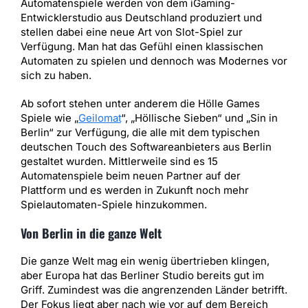
Automatenspiele werden von dem iGaming-
Entwicklerstudio aus Deutschland produziert und
stellen dabei eine neue Art von Slot-Spiel zur
Verfügung. Man hat das Gefühl einen klassischen
Automaten zu spielen und dennoch was Modernes vor
sich zu haben.
Ab sofort stehen unter anderem die Hölle Games
Spiele wie „
Geilomat
“, „Höllische Sieben“ und „Sin in
Berlin“ zur Verfügung, die alle mit dem typischen
deutschen Touch des Softwareanbieters aus Berlin
gestaltet wurden. Mittlerweile sind es 15
Automatenspiele beim neuen Partner auf der
Plattform und es werden in Zukunft noch mehr
Spielautomaten-Spiele hinzukommen.
Von Berlin in die ganze Welt
Die ganze Welt mag ein wenig übertrieben klingen,
aber Europa hat das Berliner Studio bereits gut im
Griff. Zumindest was die angrenzenden Länder betrifft.
Der Fokus liegt aber nach wie vor auf dem Bereich