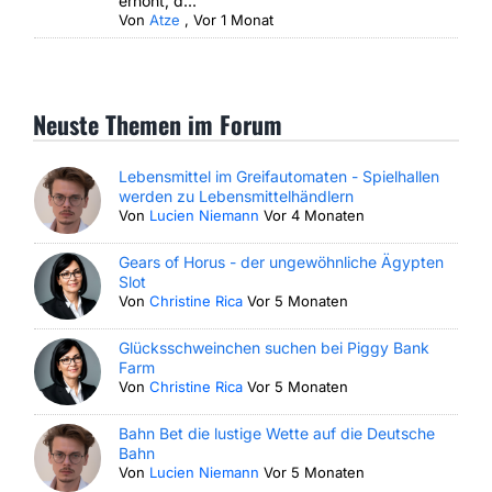
erhöht, d...
Von
Atze
,
Vor 1 Monat
Neuste Themen im Forum
Lebensmittel im Greifautomaten - Spielhallen
werden zu Lebensmittelhändlern
Von
Lucien Niemann
Vor 4 Monaten
Gears of Horus - der ungewöhnliche Ägypten
Slot
Von
Christine Rica
Vor 5 Monaten
Glücksschweinchen suchen bei Piggy Bank
Farm
Von
Christine Rica
Vor 5 Monaten
Bahn Bet die lustige Wette auf die Deutsche
Bahn
Von
Lucien Niemann
Vor 5 Monaten