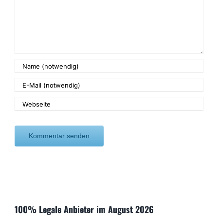
100% Legale Anbieter im August 2026