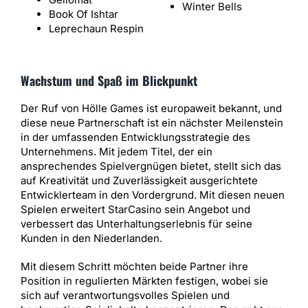
Winter Bells
Book Of Ishtar
Leprechaun Respin
Wachstum und Spaß im Blickpunkt
Der Ruf von Hölle Games ist europaweit bekannt, und
diese neue Partnerschaft ist ein nächster Meilenstein
in der umfassenden Entwicklungsstrategie des
Unternehmens. Mit jedem Titel, der ein
ansprechendes Spielvergnügen bietet, stellt sich das
auf Kreativität und Zuverlässigkeit ausgerichtete
Entwicklerteam in den Vordergrund. Mit diesen neuen
Spielen erweitert StarCasino sein Angebot und
verbessert das Unterhaltungserlebnis für seine
Kunden in den Niederlanden.
Mit diesem Schritt möchten beide Partner ihre
Position in regulierten Märkten festigen, wobei sie
sich auf verantwortungsvolles Spielen und