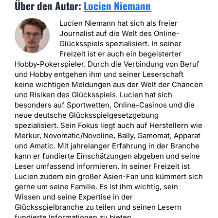
Über den Autor:
Lucien Niemann
Lucien Niemann hat sich als freier
Journalist auf die Welt des Online-
Glücksspiels spezialisiert. In seiner
Freizeit ist er auch ein begeisterter
Hobby-Pokerspieler. Durch die Verbindung von Beruf
und Hobby entgehen ihm und seiner Leserschaft
keine wichtigen Meldungen aus der Welt der Chancen
und Risiken des Glücksspiels. Lucien hat sich
besonders auf Sportwetten, Online-Casinos und die
neue deutsche Glücksspielgesetzgebung
spezialisiert. Sein Fokus liegt auch auf Herstellern wie
Merkur, Novomatic/Novoline, Bally, Gamomat, Apparat
und Amatic. Mit jahrelanger Erfahrung in der Branche
kann er fundierte Einschätzungen abgeben und seine
Leser umfassend informieren. In seiner Freizeit ist
Lucien zudem ein großer Asien-Fan und kümmert sich
gerne um seine Familie. Es ist ihm wichtig, sein
Wissen und seine Expertise in der
Glücksspielbranche zu teilen und seinen Lesern
fundierte Informationen zu bieten.