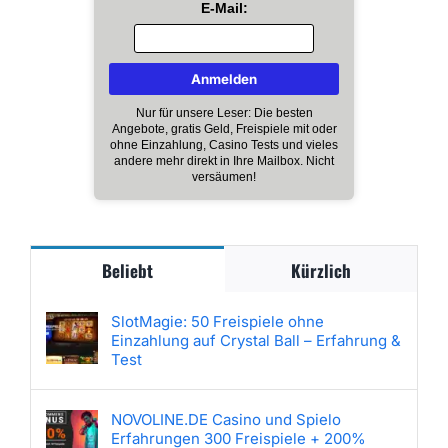
E-Mail:
Nur für unsere Leser: Die besten
Angebote, gratis Geld, Freispiele mit oder
ohne Einzahlung, Casino Tests und vieles
andere mehr direkt in Ihre Mailbox. Nicht
versäumen!
Beliebt
Kürzlich
SlotMagie: 50 Freispiele ohne
Einzahlung auf Crystal Ball – Erfahrung &
Test
NOVOLINE.DE Casino und Spielo
Erfahrungen 300 Freispiele + 200%