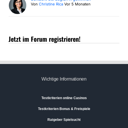
Von
Christine Rica
Vor 5 Monaten
Jetzt im Forum registrieren!
Wichtige Informationen
Testkriterien online Casinos
Testkriterien Bonus & Freispiele
Ratgeber Spielsucht