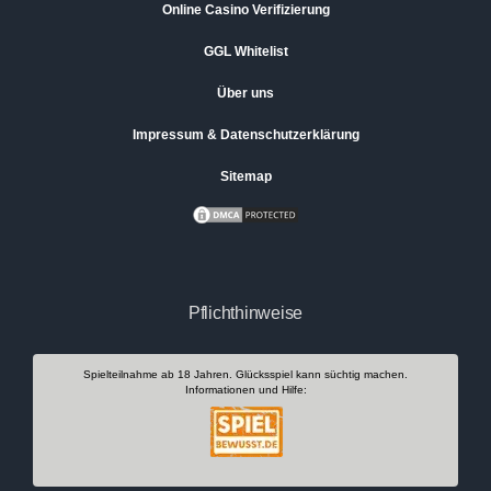
Online Casino Verifizierung
GGL Whitelist
Über uns
Impressum & Datenschutzerklärung
Sitemap
Pflichthinweise
Spielteilnahme ab 18 Jahren. Glücksspiel kann süchtig machen.
Informationen und Hilfe: