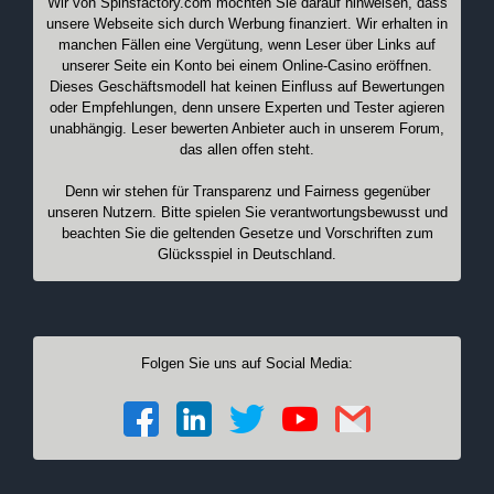
Wir von Spinsfactory.com möchten Sie darauf hinweisen, dass
unsere Webseite sich durch Werbung finanziert. Wir erhalten in
manchen Fällen eine Vergütung, wenn Leser über Links auf
unserer Seite ein Konto bei einem Online-Casino eröffnen.
Dieses Geschäftsmodell hat keinen Einfluss auf Bewertungen
oder Empfehlungen, denn unsere Experten und Tester agieren
unabhängig. Leser bewerten Anbieter auch in unserem Forum,
das allen offen steht.
Denn wir stehen für Transparenz und Fairness gegenüber
unseren Nutzern. Bitte spielen Sie verantwortungsbewusst und
beachten Sie die geltenden Gesetze und Vorschriften zum
Glücksspiel in Deutschland.
Folgen Sie uns auf Social Media: