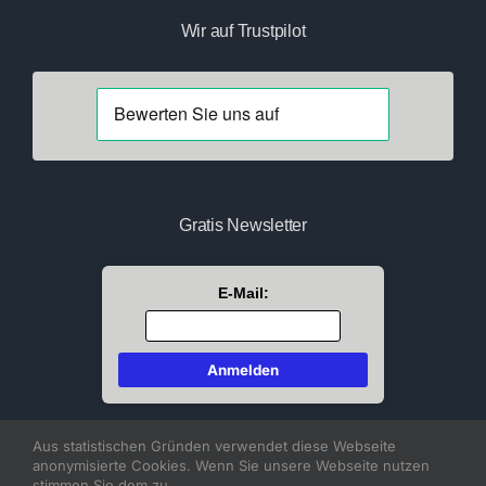
Wir auf Trustpilot
Gratis Newsletter
E-Mail:
Aus statistischen Gründen verwendet diese Webseite
anonymisierte Cookies. Wenn Sie unsere Webseite nutzen
stimmen Sie dem zu.