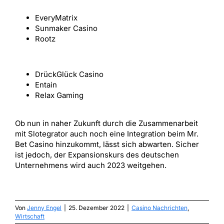
EveryMatrix
Sunmaker Casino
Rootz
DrückGlück Casino
Entain
Relax Gaming
Ob nun in naher Zukunft durch die Zusammenarbeit
mit Slotegrator auch noch eine Integration beim Mr.
Bet Casino hinzukommt, lässt sich abwarten. Sicher
ist jedoch, der Expansionskurs des deutschen
Unternehmens wird auch 2023 weitgehen.
Von
Jenny Engel
|
25. Dezember 2022
|
Casino Nachrichten
,
Wirtschaft