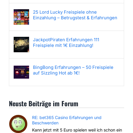
25 Lord Lucky Freispiele ohne
Einzahlung – Betrugstest & Erfahrungen
JackpotPiraten Erfahrungen 111
Freispiele mit 1€ Einzahlung!
BingBong Erfahrungen – 50 Freispiele
auf Sizzling Hot ab 1€!
Neuste Beiträge im Forum
RE: bet365 Casino Erfahrungen und
Beschwerden
Kann jetzt mit 5 Euro spielen weil ich schon ein