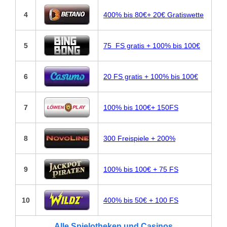
4
400% bis 80€+ 20€ Gratiswette
5
75 FS gratis + 100% bis 100€
6
20 FS gratis + 100% bis 100€
7
100% bis 100€+ 150FS
8
300 Freispiele + 200%
9
100% bis 100€ + 75 FS
10
400% bis 50€ + 100 FS
Alle Spielotheken und Casinos