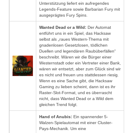
Unterstützung liefert ein aufregendes
Legends-Feature sowie Barbarian Fury mit
ausgeprägtes Fury Spins.
Wanted Dead or a Wild:
Der Automat
entführt uns in ein Spiel, das Hacksaw
selbst als „raues Western-Thema mit
gnadenlosen Gesetzlosen, tödlichen
Duellen und legendären Raubüberfällen“
beschreibt. Wären wir die Bürger einer
Westernstadt oder ein Vertreter einer Bank,
wären wir entsetzt, aber zum Glück sind wir
es nicht und freuen uns stattdessen riesig.
Wenn es eine Sache gibt, die Hacksaw
Gaming zu lieben scheint, dann ist es ihr
Raster-Slot-Format, und es überrascht
nicht, dass Wanted Dead or a Wild dem
gleichen Trend folgt.
Hand of Anubis:
Ein spannender 5-
Walzen-Spielautomat mit einer Cluster-
Pays-Mechanik. Um eine