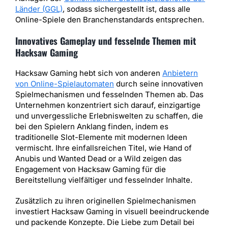
Länder (GGL)
, sodass sichergestellt ist, dass alle
Online-Spiele den Branchenstandards entsprechen.
Innovatives Gameplay und fesselnde Themen mit
Hacksaw Gaming
Hacksaw Gaming hebt sich von anderen
Anbietern
von Online-Spielautomaten
durch seine innovativen
Spielmechanismen und fesselnden Themen ab. Das
Unternehmen konzentriert sich darauf, einzigartige
und unvergessliche Erlebniswelten zu schaffen, die
bei den Spielern Anklang finden, indem es
traditionelle Slot-Elemente mit modernen Ideen
vermischt. Ihre einfallsreichen Titel, wie Hand of
Anubis und Wanted Dead or a Wild zeigen das
Engagement von Hacksaw Gaming für die
Bereitstellung vielfältiger und fesselnder Inhalte.
Zusätzlich zu ihren originellen Spielmechanismen
investiert Hacksaw Gaming in visuell beeindruckende
und packende Konzepte. Die Liebe zum Detail bei