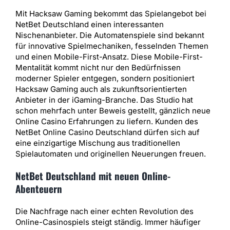
Mit Hacksaw Gaming bekommt das Spielangebot bei
NetBet Deutschland einen interessanten
Nischenanbieter. Die Automatenspiele sind bekannt
für innovative Spielmechaniken, fesselnden Themen
und einen Mobile-First-Ansatz. Diese Mobile-First-
Mentalität kommt nicht nur den Bedürfnissen
moderner Spieler entgegen, sondern positioniert
Hacksaw Gaming auch als zukunftsorientierten
Anbieter in der iGaming-Branche. Das Studio hat
schon mehrfach unter Beweis gestellt, gänzlich neue
Online Casino Erfahrungen zu liefern. Kunden des
NetBet Online Casino Deutschland dürfen sich auf
eine einzigartige Mischung aus traditionellen
Spielautomaten und originellen Neuerungen freuen.
NetBet Deutschland mit neuen Online-
Abenteuern
Die Nachfrage nach einer echten Revolution des
Online-Casinospiels steigt ständig. Immer häufiger