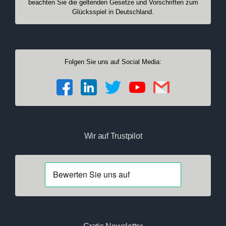
beachten Sie die geltenden Gesetze und Vorschriften zum
Glücksspiel in Deutschland.
Folgen Sie uns auf Social Media:
Wir auf Trustpilot