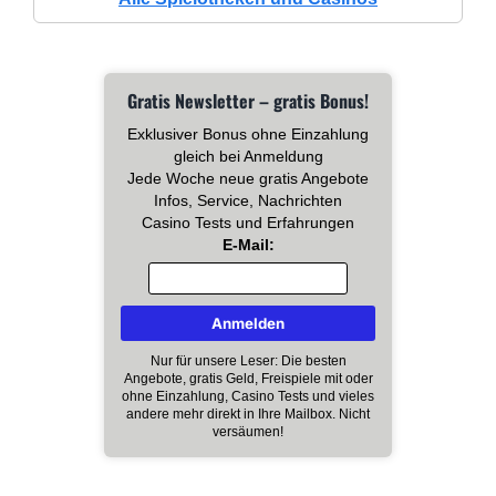
Gratis Newsletter – gratis Bonus!
Exklusiver Bonus ohne Einzahlung
gleich bei Anmeldung
Jede Woche neue gratis Angebote
Infos, Service, Nachrichten
Casino Tests und Erfahrungen
E-Mail:
Nur für unsere Leser: Die besten
Angebote, gratis Geld, Freispiele mit oder
ohne Einzahlung, Casino Tests und vieles
andere mehr direkt in Ihre Mailbox. Nicht
versäumen!