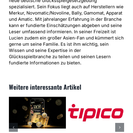
neue deutsche Glücksspielgesetzgebung
spezialisiert. Sein Fokus liegt auch auf Herstellern wie
Merkur, Novomatic/Novoline, Bally, Gamomat, Apparat
und Amatic. Mit jahrelanger Erfahrung in der Branche
kann er fundierte Einschätzungen abgeben und seine
Leser umfassend informieren. In seiner Freizeit ist
Lucien zudem ein großer Asien-Fan und kümmert sich
gerne um seine Familie. Es ist ihm wichtig, sein
Wissen und seine Expertise in der
Glücksspielbranche zu teilen und seinen Lesern
fundierte Informationen zu bieten.
Weitere interessante Artikel