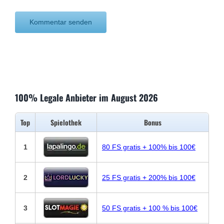
100% Legale Anbieter im August 2026
Top
Spielothek
Bonus
1
80 FS gratis + 100% bis 100€
2
25 FS gratis + 200% bis 100€
3
50 FS gratis + 100 % bis 100€