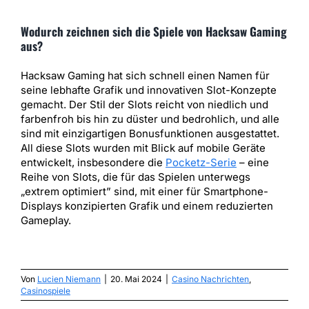
Wodurch zeichnen sich die Spiele von Hacksaw Gaming
aus?
Hacksaw Gaming hat sich schnell einen Namen für
seine lebhafte Grafik und innovativen Slot-Konzepte
gemacht. Der Stil der Slots reicht von niedlich und
farbenfroh bis hin zu düster und bedrohlich, und alle
sind mit einzigartigen Bonusfunktionen ausgestattet.
All diese Slots wurden mit Blick auf mobile Geräte
entwickelt, insbesondere die
Pocketz-Serie
– eine
Reihe von Slots, die für das Spielen unterwegs
„extrem optimiert” sind, mit einer für Smartphone-
Displays konzipierten Grafik und einem reduzierten
Gameplay.
Von
Lucien Niemann
|
20. Mai 2024
|
Casino Nachrichten
,
Casinospiele