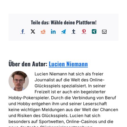
Teile das: Wähle deine Plattform!
Facebook
X
Reddit
LinkedIn
Telegram
Tumblr
Pinterest
Xing
E-
Mail
Über den Autor:
Lucien Niemann
Lucien Niemann hat sich als freier
Journalist auf die Welt des Online-
Glücksspiels spezialisiert. In seiner
Freizeit ist er auch ein begeisterter
Hobby-Pokerspieler. Durch die Verbindung von Beruf
und Hobby entgehen ihm und seiner Leserschaft
keine wichtigen Meldungen aus der Welt der Chancen
und Risiken des Glücksspiels. Lucien hat sich
besonders auf Sportwetten, Online-Casinos und die