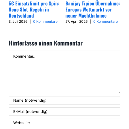
5€ Einsatzlimit pro Spin:
Banijay Tipico Übernahme:
Wer
Neue Slot-Regeln in
Europas Wettmarkt vor
Glü
Deutschland
neuer Machtbalance
har
Cap
3. Juli 2026
|
0 Kommentare
27. April 2026
|
0 Kommentare
25. 
Hinterlasse einen Kommentar
Kommentar