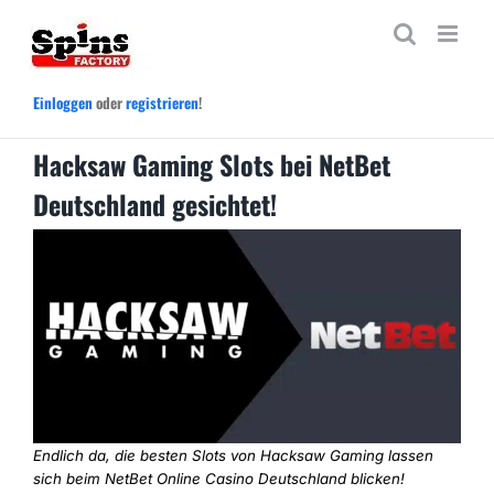
Zum
Inhalt
springen
Einloggen
oder
registrieren
!
Hacksaw Gaming Slots bei NetBet
Deutschland gesichtet!
Endlich da, die besten Slots von Hacksaw Gaming lassen
sich beim NetBet Online Casino Deutschland blicken!