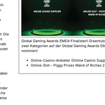
hin
.
h
: Die
en
Global Gaming Awards EMEA-Finalisten! Greentube
halb
zwei Kategorien auf der Global Gaming Awards 
eutet
nominiert:
Online-Casino-Anbieter (Online Casino Supp
Online-Slot – Piggy Prizes Wand of Riches 2
dabei
-
ender
che
eise