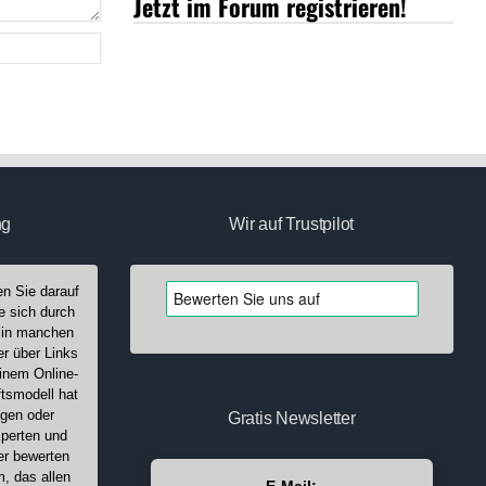
Jetzt im Forum registrieren!
ng
Wir auf Trustpilot
n Sie darauf
e sich durch
n in manchen
er über Links
einem Online-
tsmodell hat
ngen oder
Gratis Newsletter
perten und
er bewerten
, das allen
E-Mail: