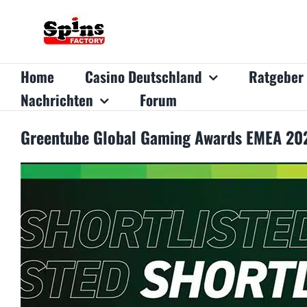
Zum
Inhalt
springen
Home
Casino Deutschland
Ratgeber
Nachrichten
Forum
Greentube Global Gaming Awards EMEA 20