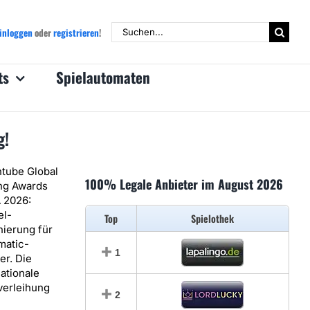
Suche
inloggen
oder
registrieren
!
nach:
ts
Spielautomaten
g!
tube Global
100% Legale Anbieter im August 2026
ng Awards
 2026:
el-
Top
Spielothek
ierung für
matic-
1
er. Die
nationale
verleihung
2