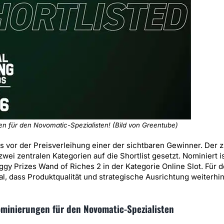
für den Novomatic-Spezialisten! (Bild von Greentube)
s vor der Preisverleihung einer der sichtbaren Gewinner. Der z
ei zentralen Kategorien auf die Shortlist gesetzt. Nominiert i
ggy Prizes Wand of Riches 2 in der Kategorie Online Slot. Für 
nal, dass Produktqualität und strategische Ausrichtung weiterhi
minierungen für den Novomatic-Spezialisten