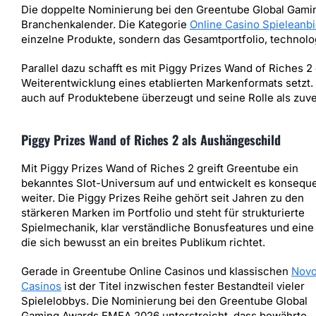
Die doppelte Nominierung bei den Greentube Global Gamin
Branchenkalender. Die Kategorie
Online Casino Spieleanbi
einzelne Produkte, sondern das Gesamtportfolio, technolog
Parallel dazu schafft es mit Piggy Prizes Wand of Riches 2 ei
Weiterentwicklung eines etablierten Markenformats setzt
auch auf Produktebene überzeugt und seine Rolle als zuver
Piggy Prizes Wand of Riches 2 als Aushängeschild
Mit Piggy Prizes Wand of Riches 2 greift Greentube ein
bekanntes Slot-Universum auf und entwickelt es konsequ
weiter. Die Piggy Prizes Reihe gehört seit Jahren zu den
stärkeren Marken im Portfolio und steht für strukturierte
Spielmechanik, klar verständliche Bonusfeatures und eine 
die sich bewusst an ein breites Publikum richtet.
Gerade in Greentube Online Casinos und klassischen
Novo
Casinos
ist der Titel inzwischen fester Bestandteil vieler
Spielelobbys. Die Nominierung bei den Greentube Global
Gaming Awards EMEA 2026 unterstreicht, dass bewährte