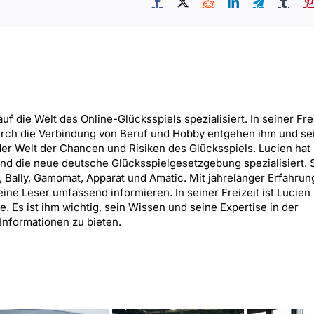
Facebook
X
Reddit
LinkedIn
Telegram
Tumb
uf die Welt des Online-Glücksspiels spezialisiert. In seiner Frei
urch die Verbindung von Beruf und Hobby entgehen ihm und se
er Welt der Chancen und Risiken des Glücksspiels. Lucien hat 
nd die neue deutsche Glücksspielgesetzgebung spezialisiert. 
, Bally, Gamomat, Apparat und Amatic. Mit jahrelanger Erfahrung
ne Leser umfassend informieren. In seiner Freizeit ist Lucien
 Es ist ihm wichtig, sein Wissen und seine Expertise in der
Informationen zu bieten.