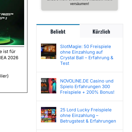
versäumen!
Beliebt
Kürzlich
SlotMagie: 50 Freispiele
 ist für
ohne Einzahlung auf
Crystal Ball – Erfahrung &
EMEA 2026
Test
lier)
NOVOLINE.DE Casino und
Spielo Erfahrungen 300
Freispiele + 200% Bonus!
25 Lord Lucky Freispiele
ohne Einzahlung –
Betrugstest & Erfahrungen