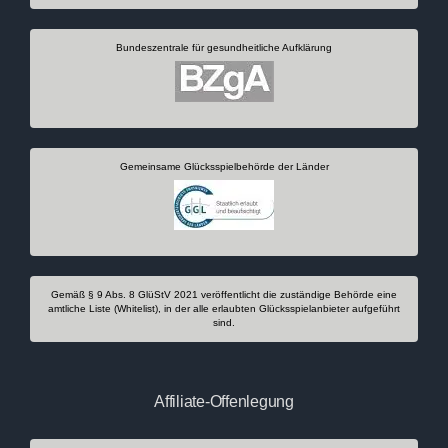
Bundeszentrale für gesundheitliche Aufklärung
Gemeinsame Glücksspielbehörde der Länder
Gemäß § 9 Abs. 8 GlüStV 2021 veröffentlicht die zuständige Behörde eine
amtliche Liste (Whitelist), in der alle erlaubten Glücksspielanbieter aufgeführt
sind.
Affiliate-Offenlegung