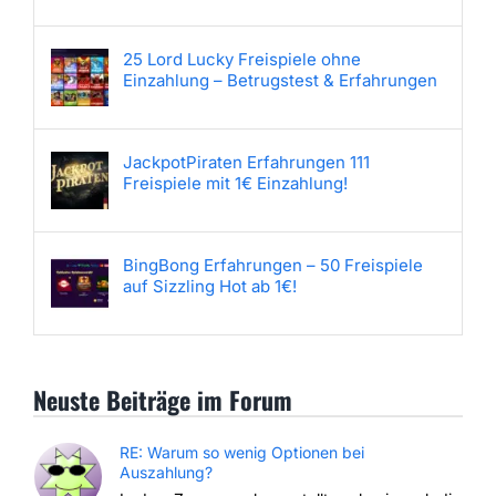
25 Lord Lucky Freispiele ohne
Einzahlung – Betrugstest & Erfahrungen
JackpotPiraten Erfahrungen 111
Freispiele mit 1€ Einzahlung!
BingBong Erfahrungen – 50 Freispiele
auf Sizzling Hot ab 1€!
Neuste Beiträge im Forum
RE: Warum so wenig Optionen bei
Auszahlung?