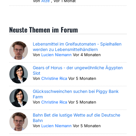
Von
Atze
,
Vor 1 Monat
Neuste Themen im Forum
Lebensmittel im Greifautomaten - Spielhallen
werden zu Lebensmittelhändlern
Von
Lucien Niemann
Vor 4 Monaten
Gears of Horus - der ungewöhnliche Ägypten
Slot
Von
Christine Rica
Vor 5 Monaten
Glücksschweinchen suchen bei Piggy Bank
Farm
Von
Christine Rica
Vor 5 Monaten
Bahn Bet die lustige Wette auf die Deutsche
Bahn
Von
Lucien Niemann
Vor 5 Monaten