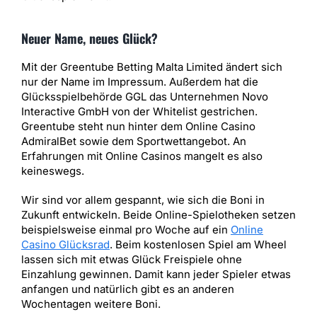
Neuer Name, neues Glück?
Mit der Greentube Betting Malta Limited ändert sich
nur der Name im Impressum. Außerdem hat die
Glücksspielbehörde GGL das Unternehmen Novo
Interactive GmbH von der Whitelist gestrichen.
Greentube steht nun hinter dem Online Casino
AdmiralBet sowie dem Sportwettangebot. An
Erfahrungen mit Online Casinos mangelt es also
keineswegs.
Wir sind vor allem gespannt, wie sich die Boni in
Zukunft entwickeln. Beide Online-Spielotheken setzen
beispielsweise einmal pro Woche auf ein
Online
Casino Glücksrad
. Beim kostenlosen Spiel am Wheel
lassen sich mit etwas Glück Freispiele ohne
Einzahlung gewinnen. Damit kann jeder Spieler etwas
anfangen und natürlich gibt es an anderen
Wochentagen weitere Boni.