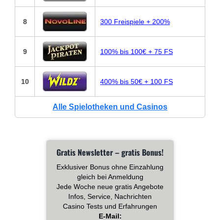
8
300 Freispiele + 200%
9
100% bis 100€ + 75 FS
10
400% bis 50€ + 100 FS
Alle Spielotheken und Casinos
Gratis Newsletter – gratis Bonus!
Exklusiver Bonus ohne Einzahlung
gleich bei Anmeldung
Jede Woche neue gratis Angebote
Infos, Service, Nachrichten
Casino Tests und Erfahrungen
E-Mail: