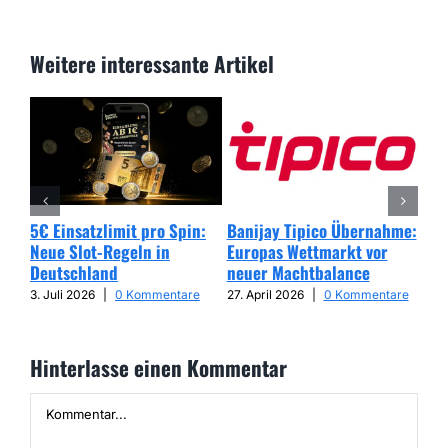
Weitere interessante Artikel
5€ Einsatzlimit pro Spin:
Banijay Tipico Übernahme:
Wer
Neue Slot-Regeln in
Europas Wettmarkt vor
Glü
Deutschland
neuer Machtbalance
har
Cap
3. Juli 2026
|
0 Kommentare
27. April 2026
|
0 Kommentare
25. 
Hinterlasse einen Kommentar
Kommentar