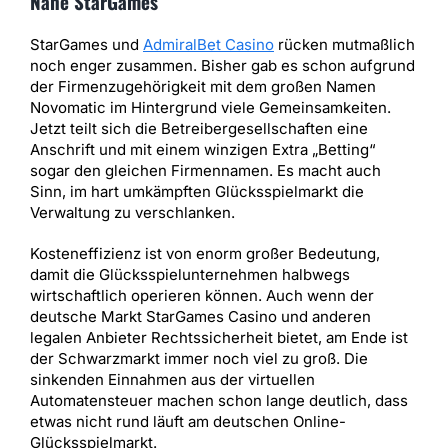
Nähe StarGames
StarGames und
AdmiralBet Casino
rücken mutmaßlich
noch enger zusammen. Bisher gab es schon aufgrund
der Firmenzugehörigkeit mit dem großen Namen
Novomatic im Hintergrund viele Gemeinsamkeiten.
Jetzt teilt sich die Betreibergesellschaften eine
Anschrift und mit einem winzigen Extra „Betting“
sogar den gleichen Firmennamen. Es macht auch
Sinn, im hart umkämpften Glücksspielmarkt die
Verwaltung zu verschlanken.
Kosteneffizienz ist von enorm großer Bedeutung,
damit die Glücksspielunternehmen halbwegs
wirtschaftlich operieren können. Auch wenn der
deutsche Markt StarGames Casino und anderen
legalen Anbieter Rechtssicherheit bietet, am Ende ist
der Schwarzmarkt immer noch viel zu groß. Die
sinkenden Einnahmen aus der virtuellen
Automatensteuer machen schon lange deutlich, dass
etwas nicht rund läuft am deutschen Online-
Glücksspielmarkt.