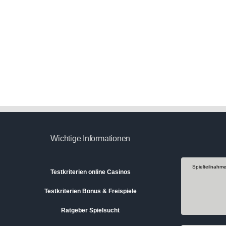
Wichtige Informationen
Spielteilnahm
Testkriterien online Casinos
Testkriterien Bonus & Freispiele
Ratgeber Spielsucht