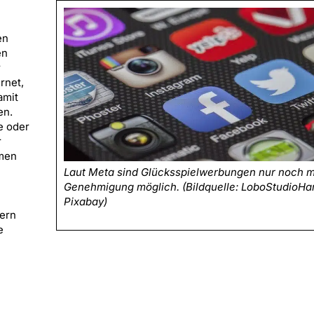
en
en
r
rnet,
amit
en.
e oder
r
rmen
Laut Meta sind Glücksspielwerbungen nur noch m
Genehmigung möglich. (Bildquelle: LoboStudioHa
Pixabay)
dern
e