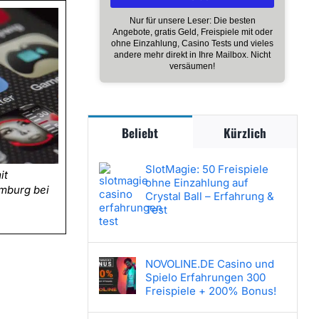
Nur für unsere Leser: Die besten
Angebote, gratis Geld, Freispiele mit oder
ohne Einzahlung, Casino Tests und vieles
andere mehr direkt in Ihre Mailbox. Nicht
versäumen!
Beliebt
Kürzlich
SlotMagie: 50 Freispiele
it
ohne Einzahlung auf
mburg bei
Crystal Ball – Erfahrung &
Test
NOVOLINE.DE Casino und
Spielo Erfahrungen 300
Freispiele + 200% Bonus!