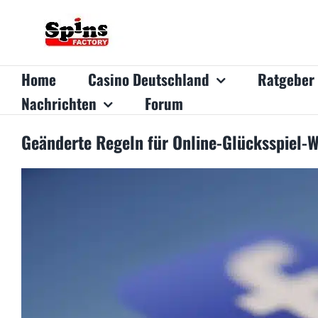
Zum
Inhalt
springen
Home
Casino Deutschland
Ratgeber
Nachrichten
Forum
Geänderte Regeln für Online-Glücksspiel-