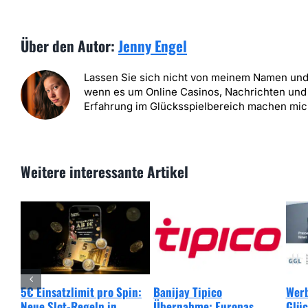
Über den Autor:
Jenny Engel
Lassen Sie sich nicht von meinem Namen und 
wenn es um Online Casinos, Nachrichten und 
Erfahrung im Glücksspielbereich machen mich
Weitere interessante Artikel
5€ Einsatzlimit pro Spin:
Banijay Tipico
Werb
Neue Slot-Regeln in
Übernahme: Europas
Glüc