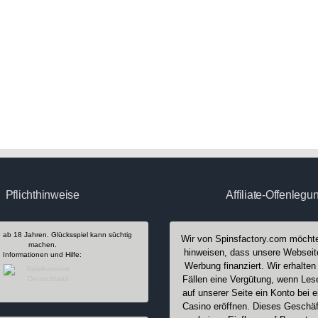
Pflichthinweise
Affiliate-Offenlegu
e ab 18 Jahren. Glücksspiel kann süchtig
Wir von Spinsfactory.com möchte
machen.
hinweisen, dass unsere Webseit
Informationen und Hilfe:
Werbung finanziert. Wir erhalte
Fällen eine Vergütung, wenn Les
auf unserer Seite ein Konto bei 
Casino eröffnen. Dieses Geschäf