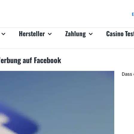
E
Hersteller
Zahlung
Casino Tes
Werbung auf Facebook
Dass 