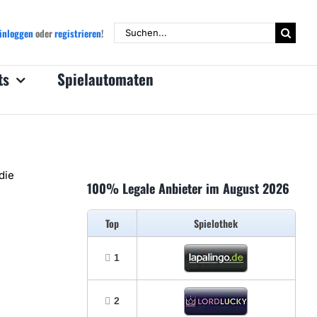
Suche
inloggen
oder
registrieren
!
nach:
ts
Spielautomaten
die
100% Legale Anbieter im August 2026
Top
Spielothek
1
2