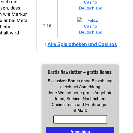
sich ein
sen, dass
en wie Merkur
ular bei Meta
10
l eine
halt wird
Alle Spielotheken und Casinos
Gratis Newsletter – gratis Bonus!
Exklusiver Bonus ohne Einzahlung
gleich bei Anmeldung
Jede Woche neue gratis Angebote
Infos, Service, Nachrichten
Casino Tests und Erfahrungen
E-Mail: