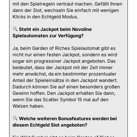
mit den Spielregeln vertraut machen. Gefällt Ihnen
dann der Slot, wechseln Sie einfach mit wenigen
Klicks in den Echtgeld Modus.
Steht ein Jackpot beim Novoline
Spielautomaten zur Verfügung?
Ja, beim Garden of Riches Spielautomat gibt es
nicht nur einen festen Jackpot, sondern es wird
sogar ein progressiver Jackpot angeboten. Das
bedeutet, dass der Jackpot mit der Zeit immer
mehr anwächst, da ein bestimmter prozentualer
Anteil der Spieleinsätze in den Jackpot wandert.
Dadurch können Sie auf einen besonders großen
Gewinn hoffen. Den Jackpot erhalten Sie dann,
wenn Sie das Scatter Symbol 15 mal auf den
Walzen haben.
Welche weiteren Bonusfeatures werden bei
diesem Echtgeld Slot angeboten?