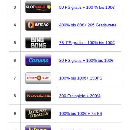
3
50 FS gratis + 100 % bis 100€
4
400% bis 80€+ 20€ Gratiswette
5
75 FS gratis + 100% bis 100€
6
20 FS gratis + 100% bis 100€
7
100% bis 100€+ 150FS
8
300 Freispiele + 200%
9
100% bis 100€ + 75 FS