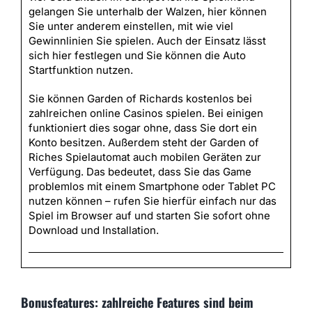
gelangen Sie unterhalb der Walzen, hier können
Sie unter anderem einstellen, mit wie viel
Gewinnlinien Sie spielen. Auch der Einsatz lässt
sich hier festlegen und Sie können die Auto
Startfunktion nutzen.
Sie können Garden of Richards kostenlos bei
zahlreichen online Casinos spielen. Bei einigen
funktioniert dies sogar ohne, dass Sie dort ein
Konto besitzen. Außerdem steht der Garden of
Riches Spielautomat auch mobilen Geräten zur
Verfügung. Das bedeutet, dass Sie das Game
problemlos mit einem Smartphone oder Tablet PC
nutzen können – rufen Sie hierfür einfach nur das
Spiel im Browser auf und starten Sie sofort ohne
Download und Installation.
Bonusfeatures: zahlreiche Features sind beim