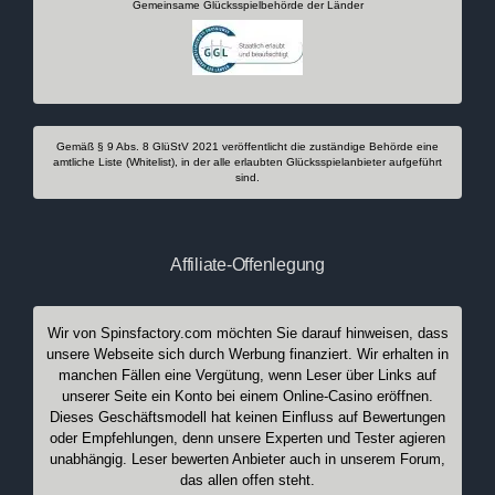
Gemeinsame Glücksspielbehörde der Länder
Gemäß § 9 Abs. 8 GlüStV 2021 veröffentlicht die zuständige Behörde eine
amtliche Liste (Whitelist), in der alle erlaubten Glücksspielanbieter aufgeführt
sind.
Affiliate-Offenlegung
Wir von Spinsfactory.com möchten Sie darauf hinweisen, dass
unsere Webseite sich durch Werbung finanziert. Wir erhalten in
manchen Fällen eine Vergütung, wenn Leser über Links auf
unserer Seite ein Konto bei einem Online-Casino eröffnen.
Dieses Geschäftsmodell hat keinen Einfluss auf Bewertungen
oder Empfehlungen, denn unsere Experten und Tester agieren
unabhängig. Leser bewerten Anbieter auch in unserem Forum,
das allen offen steht.