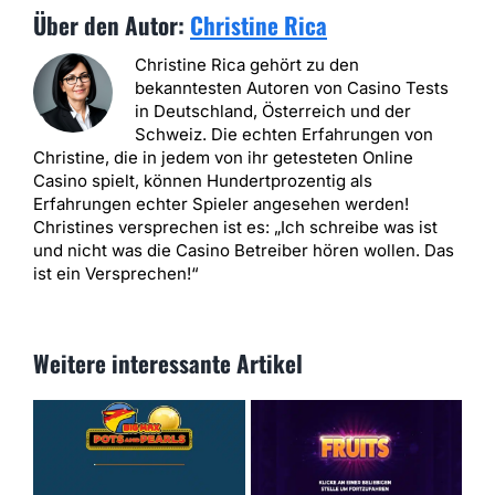
Über den Autor:
Christine Rica
Christine Rica gehört zu den
bekanntesten Autoren von Casino Tests
in Deutschland, Österreich und der
Schweiz. Die echten Erfahrungen von
Christine, die in jedem von ihr getesteten Online
Casino spielt, können Hundertprozentig als
Erfahrungen echter Spieler angesehen werden!
Christines versprechen ist es: „Ich schreibe was ist
und nicht was die Casino Betreiber hören wollen. Das
ist ein Versprechen!“
Weitere interessante Artikel