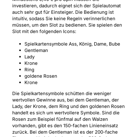
investieren, dadurch eignet sich der Spielautomat
auch sehr gut für Einsteiger. Die Bedienung ist
intuitiv, sodass Sie keine Regeln verinnerlichen
müssen, um den Slot zu bedienen. Sie spielen den
Slot mit den folgenden Icons:
Spielkartensymbole Ass, König, Dame, Bube
Gentleman
Lady
Krone
Ring
goldene Rosen
Krone
Die Spielkartensymbole schütten die weniger
wertvollen Gewinne aus, bei dem Gentleman, der
Lady, der Krone, dem Ring und den goldenen Rosen
handelt es sich um wertvollere Symbole. Sind die
Rosen zum Beispiel fünfmal auf den Walzen
vorhanden, gibt es den 150-fachen Linieneinsatz
zurück. Bei dem Gentleman ist es der 200-fache