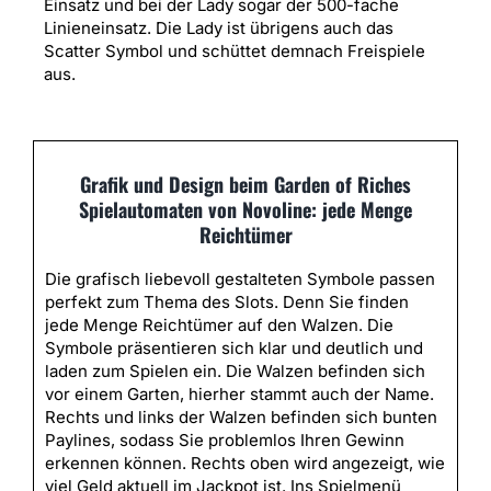
Einsatz und bei der Lady sogar der 500-fache
Linieneinsatz. Die Lady ist übrigens auch das
Scatter Symbol und schüttet demnach Freispiele
aus.
Grafik und Design beim Garden of Riches
Spielautomaten von Novoline: jede Menge
Reichtümer
Die grafisch liebevoll gestalteten Symbole passen
perfekt zum Thema des Slots. Denn Sie finden
jede Menge Reichtümer auf den Walzen. Die
Symbole präsentieren sich klar und deutlich und
laden zum Spielen ein. Die Walzen befinden sich
vor einem Garten, hierher stammt auch der Name.
Rechts und links der Walzen befinden sich bunten
Paylines, sodass Sie problemlos Ihren Gewinn
erkennen können. Rechts oben wird angezeigt, wie
viel Geld aktuell im Jackpot ist. Ins Spielmenü