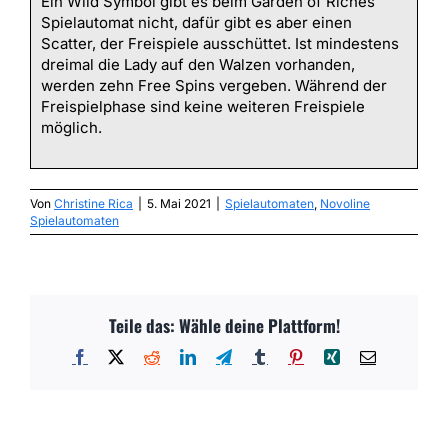
Ein Wild Symbol gibt es beim Garden of Riches
Spielautomat nicht, dafür gibt es aber einen
Scatter, der Freispiele ausschüttet. Ist mindestens
dreimal die Lady auf den Walzen vorhanden,
werden zehn Free Spins vergeben. Während der
Freispielphase sind keine weiteren Freispiele
möglich.
Von
Christine Rica
|
5. Mai 2021
|
Spielautomaten
,
Novoline
Spielautomaten
Teile das: Wähle deine Plattform!
Facebook
X
Reddit
LinkedIn
Telegram
Tumblr
Pinterest
Xing
E-
Mail