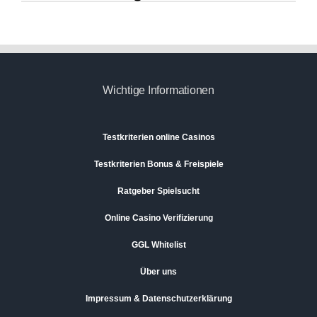
Wichtige Informationen
Testkriterien online Casinos
Testkriterien Bonus & Freispiele
Ratgeber Spielsucht
Online Casino Verifizierung
GGL Whitelist
Über uns
Impressum & Datenschutzerklärung