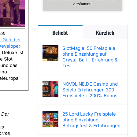
versäumen!
Beliebt
Kürzlich
at)
-Gold bei
Developer
SlotMagie: 50 Freispiele
s Deluxe ist
ohne Einzahlung auf
e Slot
Crystal Ball – Erfahrung &
 und das
Test
sino
eleuropa.
NOVOLINE.DE Casino und
Spielo Erfahrungen 300
Freispiele + 200% Bonus!
 Der
25 Lord Lucky Freispiele
ohne Einzahlung –
Betrugstest & Erfahrungen
as
norme