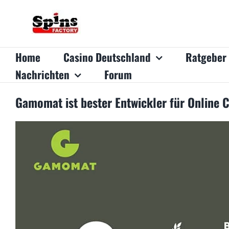
Zum
Inhalt
springen
Home
Casino Deutschland
Ratgeber
Nachrichten
Forum
Gamomat ist bester Entwickler für Online C