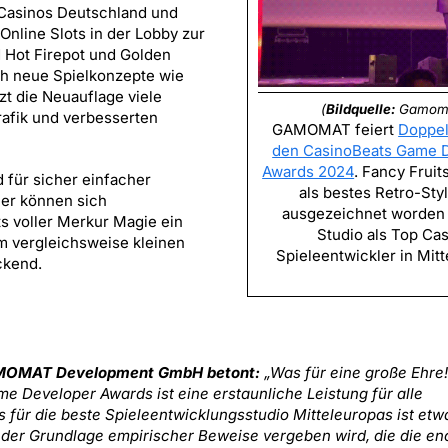
Casinos Deutschland und
Online Slots in der Lobby zur
d Hot Firepot und Golden
ch neue Spielkonzepte wie
zt die Neuauflage viele
(
Bildquelle:
Gamom
rafik und verbesserten
GAMOMAT feiert
Doppel
den CasinoBeats Game 
Awards 2024
. Fancy Fruit
 für sicher einfacher
als bestes Retro-Styl
ier können sich
ausgezeichnet worden
ts voller Merkur Magie ein
Studio als Top Ca
m vergleichsweise kleinen
Spieleentwickler in Mitt
ckend.
GAMOMAT Development GmbH betont:
„Was für eine große Ehre!
 Developer Awards ist eine erstaunliche Leistung für alle
für die beste Spieleentwicklungsstudio Mitteleuropas ist etw
f der Grundlage empirischer Beweise vergeben wird, die die e