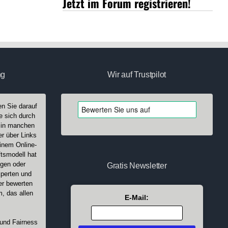
Jetzt im Forum registrieren!
ng
Wir auf Trustpilot
n Sie darauf
e sich durch
n in manchen
er über Links
einem Online-
tsmodell hat
ngen oder
Gratis Newsletter
perten und
er bewerten
, das allen
E-Mail:
 und Fairness