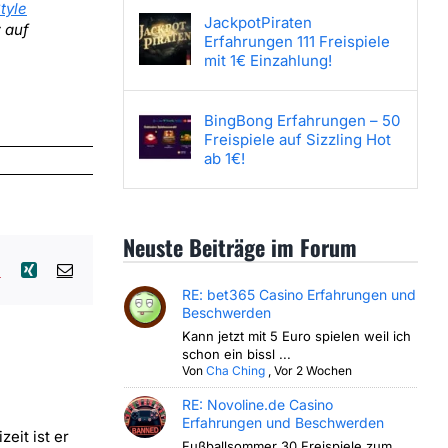
tyle
JackpotPiraten
z auf
Erfahrungen 111 Freispiele
mit 1€ Einzahlung!
BingBong Erfahrungen – 50
Freispiele auf Sizzling Hot
ab 1€!
Neuste Beiträge im Forum
lr
Pinterest
Xing
E-
Mail
RE: bet365 Casino Erfahrungen und
Beschwerden
Kann jetzt mit 5 Euro spielen weil ich
schon ein bissl ...
Von
Cha Ching
,
Vor 2 Wochen
RE: Novoline.de Casino
Erfahrungen und Beschwerden
zeit ist er
Fußballsommer 30 Freispiele zum