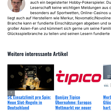
auch ein begeisterter Hobby-Pokerspieler. D
Leserschaft keine wichtigen Meldungen aus d
besonders auf Sportwetten, Online-Casinos u
liegt auch auf Herstellern wie Merkur, Novomatic/Novoline
Branche kann er fundierte Einschätzungen abgeben und sei
großer Asien-Fan und kümmert sich gerne um seine Familie.
Glücksspielbranche zu teilen und seinen Lesern fundierte 
Weitere interessante Artikel
5€ Einsatzlimit pro Spin:
Banijay Tipico
Werb
Neue Slot-Regeln in
Übernahme: Europas
Glüc
Deutschland
Wettmarkt vor neuer
hart