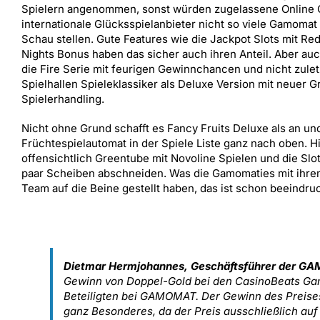
Spielern angenommen, sonst würden zugelassene Online 
internationale Glücksspielanbieter nicht so viele Gamomat 
Schau stellen. Gute Features wie die Jackpot Slots mit Re
Nights Bonus haben das sicher auch ihren Anteil. Aber au
die Fire Serie mit feurigen Gewinnchancen und nicht zulet
Spielhallen Spieleklassiker als Deluxe Version mit neuer G
Spielerhandling.
Nicht ohne Grund schafft es Fancy Fruits Deluxe als an und
Früchtespielautomat in der Spiele Liste ganz nach oben. H
offensichtlich Greentube mit Novoline Spielen und die Slo
paar Scheiben abschneiden. Was die Gamomaties mit ihre
Team auf die Beine gestellt haben, das ist schon beeindru
Dietmar Hermjohannes, Geschäftsführer der 
Gewinn von Doppel-Gold bei den CasinoBeats Game
Beteiligten bei GAMOMAT. Der Gewinn des Preises 
ganz Besonderes, da der Preis ausschließlich au