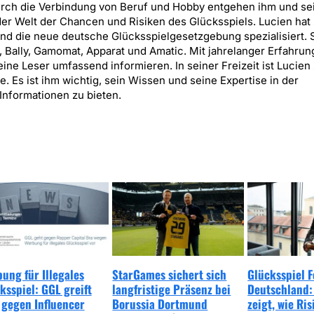
urch die Verbindung von Beruf und Hobby entgehen ihm und se
er Welt der Chancen und Risiken des Glücksspiels. Lucien hat 
nd die neue deutsche Glücksspielgesetzgebung spezialisiert. 
, Bally, Gamomat, Apparat und Amatic. Mit jahrelanger Erfahrung
ne Leser umfassend informieren. In seiner Freizeit ist Lucien
 Es ist ihm wichtig, sein Wissen und seine Expertise in der
Informationen zu bieten.
ung für Illegales
StarGames sichert sich
Glücksspiel 
ksspiel: GGL greift
langfristige Präsenz bei
Deutschland:
 gegen Influencer
Borussia Dortmund
zeigt, wie Ris