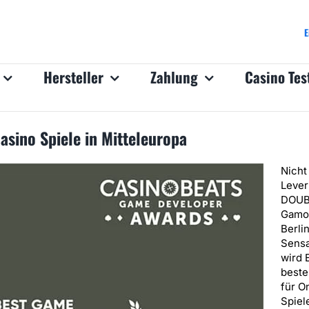
E
Hersteller
Zahlung
Casino Tes
asino Spiele in Mitteleuropa
Nicht
Lever
DOUB
Gamo
Berlin
Sensa
wird 
beste
für O
Spiel