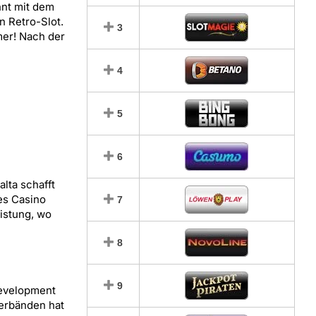
nt mit dem
n Retro-Slot.
3
er! Nach der
4
5
6
lta schafft
es Casino
7
istung, wo
8
9
Development
erbänden hat