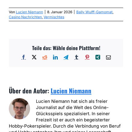
Von
Lucien Niemann
|
8. Januar 2026
|
Bally Wulff-Gamomat
,
Casino Nachrichten
,
Vermischtes
Teile das: Wähle deine Plattform!
Facebook
X
Reddit
LinkedIn
Telegram
Tumblr
Pinterest
Xing
E-
Mail
Über den Autor:
Lucien Niemann
Lucien Niemann hat sich als freier
Journalist auf die Welt des Online-
Glücksspiels spezialisiert. In seiner
Freizeit ist er auch ein begeisterter
Hobby-Pokerspieler. Durch die Verbindung von Beruf