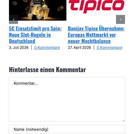
5€ Einsatzlimit pro Spin:
Banijay Tipico Übernahme:
Wer
Neue Slot-Regeln in
Europas Wettmarkt vor
Glü
Deutschland
neuer Machtbalance
har
Cap
3. Juli 2026
|
0 Kommentare
27. April 2026
|
0 Kommentare
25. 
Hinterlasse einen Kommentar
Kommentar