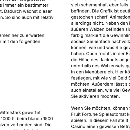
sich schemenhaft ebenfalls
ss immer ein bestimmter
befinden. Die Grafik ist deut
rt. Dadurch wächst dieser
gestochen scharf, Animation
en. So sind auch mit relativ
allerdings nicht. Neben den
äußeren Walzen befinden s
farbig markiert die Gewinnli
Namen her zu erwarten,
sodass Sie einfach nachvoll
er mit den folgenden
können, wie und was Sie g
haben. Oben rechts in der E
die Höhe des Jackpots ange
unterhalb des Walzensets g
in den Menübereich. Hier k
festlegen, mit wie viel Geld 
möchten. Außerdem lässt sic
auch einstellen, wie viel Ge
Sie aktivieren möchten.
Wenn Sie möchten, können 
Mittelstark gewertet
Fruit Fortune Spielautomat 
 1000 €, beim blauen 1500
spielen. In diesem Fall stellt
lzen vorhanden sind. Die
Casino einen gewissen Betr