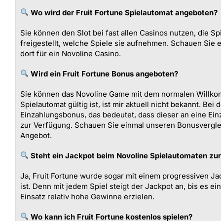
Wo wird der Fruit Fortune Spielautomat angeboten?
Sie können den Slot bei fast allen Casinos nutzen, die Sp
freigestellt, welche Spiele sie aufnehmen. Schauen Sie 
dort für ein Novoline Casino.
Wird ein Fruit Fortune Bonus angeboten?
Sie können das Novoline Game mit dem normalen Willkomm
Spielautomat gültig ist, ist mir aktuell nicht bekannt. 
Einzahlungsbonus, das bedeutet, dass dieser an eine Ei
zur Verfügung. Schauen Sie einmal unseren Bonusverglei
Angebot.
Steht ein Jackpot beim Novoline Spielautomaten zu
Ja, Fruit Fortune wurde sogar mit einem progressiven Ja
ist. Denn mit jedem Spiel steigt der Jackpot an, bis es e
Einsatz relativ hohe Gewinne erzielen.
Wo kann ich Fruit Fortune kostenlos spielen?