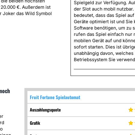
 die beiden höchsten
Spielgeld zur Verfügung. Au
 20.000 €. Außerdem ist
der Slot auch mobil nutzbar.
er Joker das Wild Symbol
bedeutet, dass das Spiel auf
Geräte optimiert ist und Sie 
Software benötigen, um zu s
rufen das Spiel einfach nur 
mobilen Gerät auf und könn
sofort starten. Dies ist übri
unabhängig davon, welches
Betriebssystem Sie verwend
 noch
Fruit Fortune Spielautomat
Auszahlungsquote
er
rd
Grafik
so