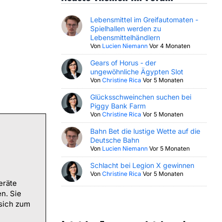
Lebensmittel im Greifautomaten -
Spielhallen werden zu
Lebensmittelhändlern
Von
Lucien Niemann
Vor 4 Monaten
Gears of Horus - der
ungewöhnliche Ägypten Slot
Von
Christine Rica
Vor 5 Monaten
Glücksschweinchen suchen bei
Piggy Bank Farm
Von
Christine Rica
Vor 5 Monaten
Bahn Bet die lustige Wette auf die
Deutsche Bahn
Von
Lucien Niemann
Vor 5 Monaten
Schlacht bei Legion X gewinnen
Von
Christine Rica
Vor 5 Monaten
eräte
n. Sie
 sich zum