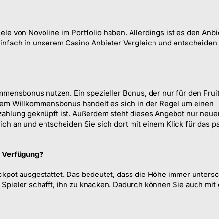
iele von Novoline im Portfolio haben. Allerdings ist es den Anbi
einfach in unserem Casino Anbieter Vergleich und entscheiden 
ensbonus nutzen. Ein spezieller Bonus, der nur für den Fruit
Bei dem Willkommensbonus handelt es sich in der Regel um einen
nzahlung geknüpft ist. Außerdem steht dieses Angebot nur neu
ch an und entscheiden Sie sich dort mit einem Klick für das 
r Verfügung?
ckpot ausgestattet. Das bedeutet, dass die Höhe immer untersc
in Spieler schafft, ihn zu knacken. Dadurch können Sie auch mi