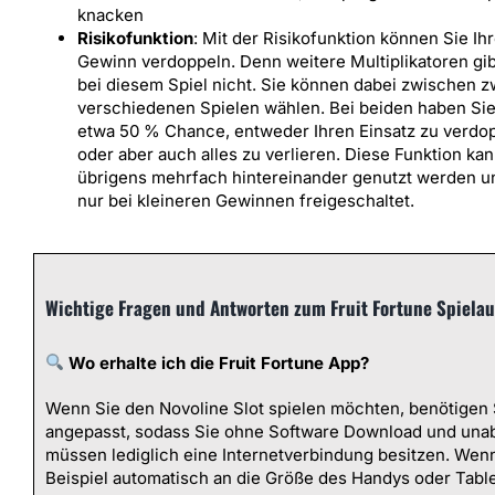
knacken
Risikofunktion
: Mit der Risikofunktion können Sie Ih
Gewinn verdoppeln. Denn weitere Multiplikatoren gib
bei diesem Spiel nicht. Sie können dabei zwischen z
verschiedenen Spielen wählen. Bei beiden haben Sie
etwa 50 % Chance, entweder Ihren Einsatz zu verdo
oder aber auch alles zu verlieren. Diese Funktion ka
übrigens mehrfach hintereinander genutzt werden un
nur bei kleineren Gewinnen freigeschaltet.
Wichtige Fragen und Antworten zum Fruit Fortune Spiela
Wo erhalte ich die Fruit Fortune App?
Wenn Sie den Novoline Slot spielen möchten, benötigen S
angepasst, sodass Sie ohne Software Download und unab
müssen lediglich eine Internetverbindung besitzen. Wenn
Beispiel automatisch an die Größe des Handys oder Table