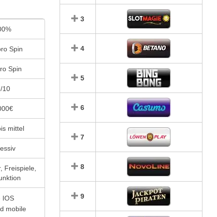
3
00%
4
pro Spin
ro Spin
5
 /10
6
000€
is mittel
7
essiv
8
, Freispiele,
unktion
9