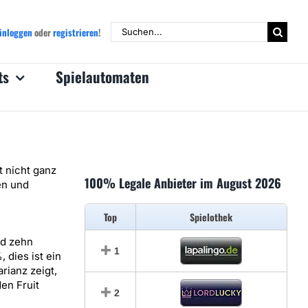
Suche
inloggen
oder
registrieren
!
nach:
ts
Spielautomaten
t nicht ganz
100% Legale Anbieter im August 2026
en und
Top
Spielothek
nd zehn
1
 dies ist ein
rianz zeigt,
en Fruit
2