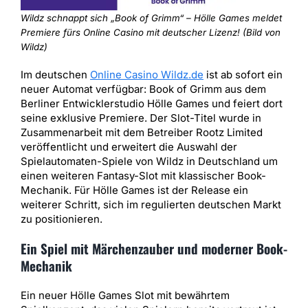
Wildz schnappt sich „Book of Grimm“ – Hölle Games meldet
Premiere fürs Online Casino mit deutscher Lizenz! (Bild von
Wildz)
Im deutschen
Online Casino Wildz.de
ist ab sofort ein
neuer Automat verfügbar: Book of Grimm aus dem
Berliner Entwicklerstudio Hölle Games und feiert dort
seine exklusive Premiere. Der Slot-Titel wurde in
Zusammenarbeit mit dem Betreiber Rootz Limited
veröffentlicht und erweitert die Auswahl der
Spielautomaten-Spiele von Wildz in Deutschland um
einen weiteren Fantasy-Slot mit klassischer Book-
Mechanik. Für Hölle Games ist der Release ein
weiterer Schritt, sich im regulierten deutschen Markt
zu positionieren.
Ein Spiel mit Märchenzauber und moderner Book-
Mechanik
Ein neuer Hölle Games Slot mit bewährtem