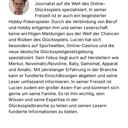
Journalist auf die Welt des Online-
Glücksspiels spezialisiert. In seiner
Freizeit ist er auch ein begeisterter
Hobby-Pokerspieler. Durch die Verbindung von Beruf
und Hobby entgehen ihm und seiner Leserschaft
keine wichtigen Meldungen aus der Welt der Chancen
und Risiken des Glücksspiels. Lucien hat sich
besonders auf Sportwetten, Online-Casinos und die
neue deutsche Glücksspielgesetzgebung
spezialisiert. Sein Fokus liegt auch auf Herstellern wie
Merkur, Novomatic/Novoline, Bally, Gamomat, Apparat
und Amatic. Mit jahrelanger Erfahrung in der Branche
kann er fundierte Einschätzungen abgeben und seine
Leser umfassend informieren. In seiner Freizeit ist
Lucien zudem ein großer Asien-Fan und kümmert sich
gerne um seine Familie. Es ist ihm wichtig, sein
Wissen und seine Expertise in der
Glücksspielbranche zu teilen und seinen Lesern
fundierte Informationen zu bieten.