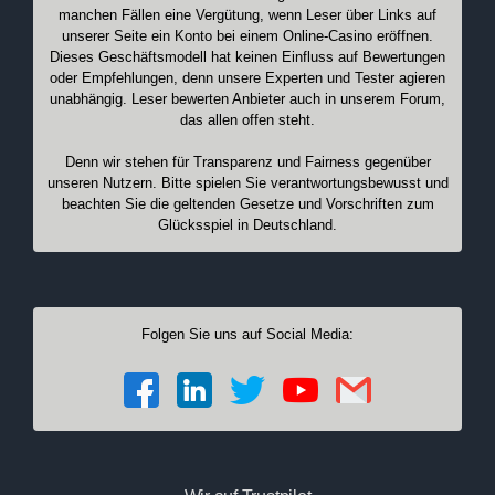
manchen Fällen eine Vergütung, wenn Leser über Links auf
unserer Seite ein Konto bei einem Online-Casino eröffnen.
Dieses Geschäftsmodell hat keinen Einfluss auf Bewertungen
oder Empfehlungen, denn unsere Experten und Tester agieren
unabhängig. Leser bewerten Anbieter auch in unserem Forum,
das allen offen steht.
Denn wir stehen für Transparenz und Fairness gegenüber
unseren Nutzern. Bitte spielen Sie verantwortungsbewusst und
beachten Sie die geltenden Gesetze und Vorschriften zum
Glücksspiel in Deutschland.
Folgen Sie uns auf Social Media: