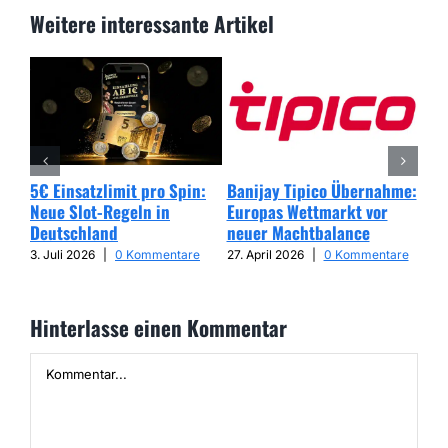
Weitere interessante Artikel
5€ Einsatzlimit pro Spin:
Banijay Tipico Übernahme:
Wer
Neue Slot-Regeln in
Europas Wettmarkt vor
Glü
Deutschland
neuer Machtbalance
har
Cap
3. Juli 2026
|
0 Kommentare
27. April 2026
|
0 Kommentare
25. 
Hinterlasse einen Kommentar
Kommentar