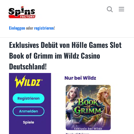
Zum
Inhalt
springen
Einloggen
oder
registrieren
!
Exklusives Debüt von Hölle Games Slot
Book of Grimm im Wildz Casino
Deutschland!