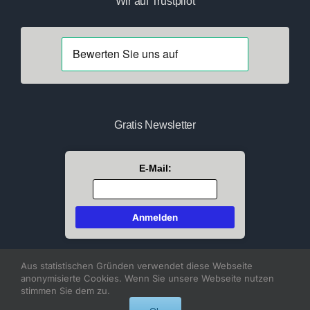
Wir auf Trustpilot
Gratis Newsletter
E-Mail:
Aus statistischen Gründen verwendet diese Webseite
anonymisierte Cookies. Wenn Sie unsere Webseite nutzen
stimmen Sie dem zu.