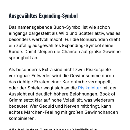
Ausgewähltes Expanding-Symbol
Das namensgebende Buch-Symbol ist wie schon
eingangs dargestellt als Wild und Scatter aktiv, was es
besonders wertvoll macht. Für die Bonusrunden dreht
ein zufällig ausgewähltes Expanding-Symbol seine
Runde. Damit steigen die Chancen auf große Gewinne
sprunghaft an.
Als besonderes Extra sind nicht zwei Risikospiele
verfügbar: Entweder wird die Gewinnsumme durch
das richtige Erraten einer Kartenfarbe verdoppelt,
oder der Spieler wagt sich an die
Risikoleiter
mit der
Aussicht auf deutlich höhere Belohnungen. Book of
Grimm setzt klar auf hohe Volatilität, was wiederum
bedeutet: Wer Geduld und Nerven mitbringt, kann
echtes Märchen-Feeling mit großen Gewinnchancen
kombinieren.