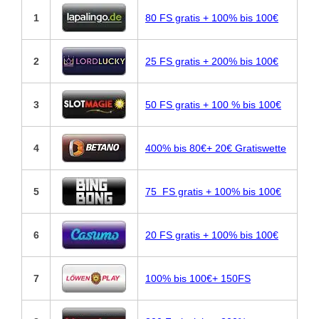
1
80 FS gratis + 100% bis 100€
2
25 FS gratis + 200% bis 100€
3
50 FS gratis + 100 % bis 100€
4
400% bis 80€+ 20€ Gratiswette
5
75 FS gratis + 100% bis 100€
6
20 FS gratis + 100% bis 100€
7
100% bis 100€+ 150FS