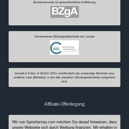
Bundeszentrale für gesundheitliche Aufklärung
Gemeinsame Glücksspielbehörde der Länder
Gemäß § 9 Abs. 8 GlüStV 2021 veröffentlicht die zuständige Behörde eine
amtliche Liste (Whitelist), in der alle erlaubten Glücksspielanbieter aufgeführt
sind.
Affiliate-Offenlegung
Wir von Spinsfactory.com möchten Sie darauf hinweisen, dass
unsere Webseite sich durch Werbung finanziert. Wir erhalten in