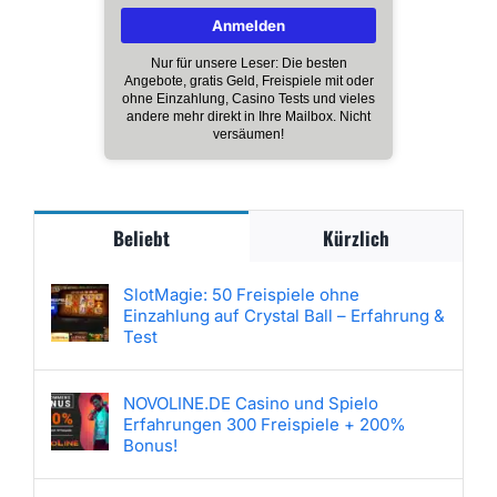
Nur für unsere Leser: Die besten
Angebote, gratis Geld, Freispiele mit oder
ohne Einzahlung, Casino Tests und vieles
andere mehr direkt in Ihre Mailbox. Nicht
versäumen!
Beliebt
Kürzlich
SlotMagie: 50 Freispiele ohne
Einzahlung auf Crystal Ball – Erfahrung &
Test
NOVOLINE.DE Casino und Spielo
Erfahrungen 300 Freispiele + 200%
Bonus!