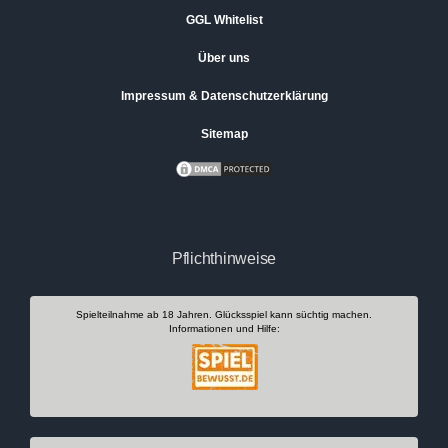
GGL Whitelist
Über uns
Impressum & Datenschutzerklärung
Sitemap
Pflichthinweise
Spielteilnahme ab 18 Jahren. Glücksspiel kann süchtig machen.
Informationen und Hilfe: