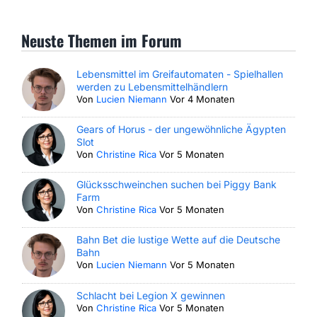
Neuste Themen im Forum
Lebensmittel im Greifautomaten - Spielhallen
werden zu Lebensmittelhändlern
Von
Lucien Niemann
Vor 4 Monaten
Gears of Horus - der ungewöhnliche Ägypten
Slot
Von
Christine Rica
Vor 5 Monaten
Glücksschweinchen suchen bei Piggy Bank
Farm
Von
Christine Rica
Vor 5 Monaten
Bahn Bet die lustige Wette auf die Deutsche
Bahn
Von
Lucien Niemann
Vor 5 Monaten
Schlacht bei Legion X gewinnen
Von
Christine Rica
Vor 5 Monaten