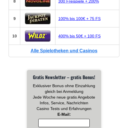
8
300 Freispiele + 200%
9
100% bis 100€ + 75 FS
10
400% bis 50€ + 100 FS
Alle Spielotheken und Casinos
Gratis Newsletter – gratis Bonus!
Exklusiver Bonus ohne Einzahlung
gleich bei Anmeldung
Jede Woche neue gratis Angebote
Infos, Service, Nachrichten
Casino Tests und Erfahrungen
E-Mail: