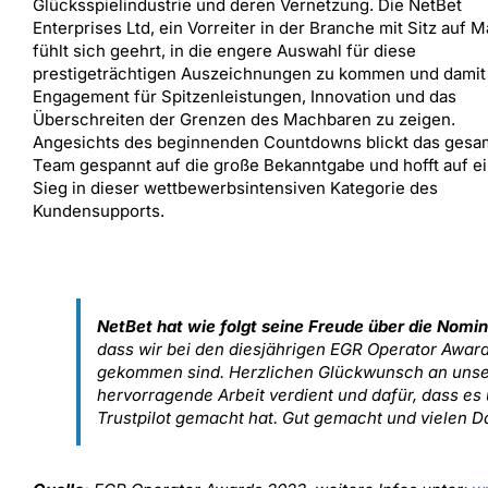
Glücksspielindustrie und deren Vernetzung. Die NetBet
Enterprises Ltd, ein Vorreiter in der Branche mit Sitz auf Ma
fühlt sich geehrt, in die engere Auswahl für diese
prestigeträchtigen Auszeichnungen zu kommen und damit 
Engagement für Spitzenleistungen, Innovation und das
Überschreiten der Grenzen des Machbaren zu zeigen.
Angesichts des beginnenden Countdowns blickt das gesa
Team gespannt auf die große Bekanntgabe und hofft auf e
Sieg in dieser wettbewerbsintensiven Kategorie des
Kundensupports.
NetBet hat wie folgt seine Freude über die Nomin
dass wir bei den diesjährigen EGR Operator Awar
gekommen sind. Herzlichen Glückwunsch an unse
hervorragende Arbeit verdient und dafür, dass es 
Trustpilot gemacht hat. Gut gemacht und vielen D