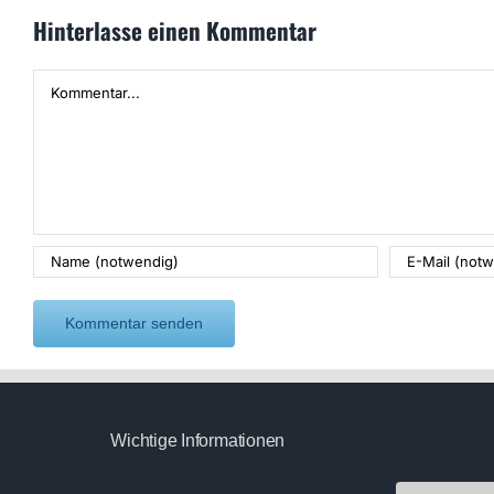
Hinterlasse einen Kommentar
Kommentar
Wichtige Informationen