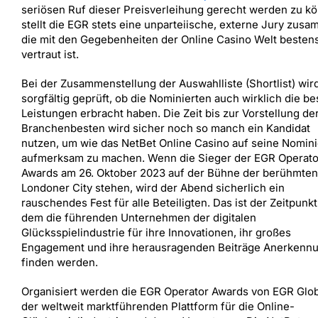
seriösen Ruf dieser Preisverleihung gerecht werden zu k
stellt die EGR stets eine unparteiische, externe Jury zus
die mit den Gegebenheiten der Online Casino Welt besten
vertraut ist.
Bei der Zusammenstellung der Auswahlliste (Shortlist) wir
sorgfältig geprüft, ob die Nominierten auch wirklich die be
Leistungen erbracht haben. Die Zeit bis zur Vorstellung de
Branchenbesten wird sicher noch so manch ein Kandidat
nutzen, um wie das NetBet Online Casino auf seine Nomin
aufmerksam zu machen. Wenn die Sieger der EGR Operato
Awards am 26. Oktober 2023 auf der Bühne der berühmten
Londoner City stehen, wird der Abend sicherlich ein
rauschendes Fest für alle Beteiligten. Das ist der Zeitpunkt
dem die führenden Unternehmen der digitalen
Glücksspielindustrie für ihre Innovationen, ihr großes
Engagement und ihre herausragenden Beiträge Anerkenn
finden werden.
Organisiert werden die EGR Operator Awards von EGR Glob
der weltweit marktführenden Plattform für die Online-