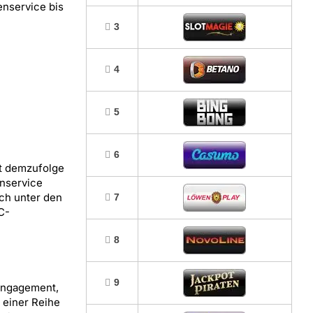
nservice bis
3
4
5
6
t demzufolge
enservice
ich unter den
7
C-
8
9
Engagement,
 einer Reihe