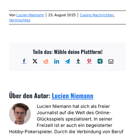
Von
Lucien Niemann
|
23. August 2025
|
Casino Nachrichten
,
Vermischtes
Teile das: Wähle deine Plattform!
Facebook
X
Reddit
LinkedIn
Telegram
Tumblr
Pinterest
Xing
E-
Mail
Über den Autor:
Lucien Niemann
Lucien Niemann hat sich als freier
Journalist auf die Welt des Online-
Glücksspiels spezialisiert. In seiner
Freizeit ist er auch ein begeisterter
Hobby-Pokerspieler. Durch die Verbindung von Beruf