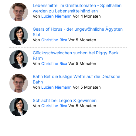
Lebensmittel im Greifautomaten - Spielhallen
werden zu Lebensmittelhändlern
Von
Lucien Niemann
Vor 4 Monaten
Gears of Horus - der ungewöhnliche Ägypten
Slot
Von
Christine Rica
Vor 5 Monaten
Glücksschweinchen suchen bei Piggy Bank
Farm
Von
Christine Rica
Vor 5 Monaten
Bahn Bet die lustige Wette auf die Deutsche
Bahn
Von
Lucien Niemann
Vor 5 Monaten
Schlacht bei Legion X gewinnen
Von
Christine Rica
Vor 5 Monaten