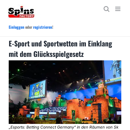
Zum
Inhalt
springen
Einloggen
oder
registrieren
!
E-Sport und Sportwetten im Einklang
mit dem Glücksspielgesetz
„Esports: Betting Connect Germany“ in den Räumen von Sk