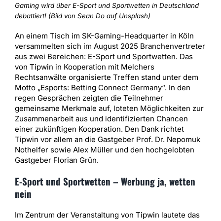
Gaming wird über E-Sport und Sportwetten in Deutschland
debattiert! (Bild von Sean Do auf Unsplash)
An einem Tisch im SK-Gaming-Headquarter in Köln
versammelten sich im August 2025 Branchenvertreter
aus zwei Bereichen: E-Sport und Sportwetten. Das
von Tipwin in Kooperation mit Melchers
Rechtsanwälte organisierte Treffen stand unter dem
Motto „Esports: Betting Connect Germany“. In den
regen Gesprächen zeigten die Teilnehmer
gemeinsame Merkmale auf, loteten Möglichkeiten zur
Zusammenarbeit aus und identifizierten Chancen
einer zukünftigen Kooperation. Den Dank richtet
Tipwin vor allem an die Gastgeber Prof. Dr. Nepomuk
Nothelfer sowie Alex Müller und den hochgelobten
Gastgeber Florian Grün.
E-Sport und Sportwetten – Werbung ja, wetten
nein
Im Zentrum der Veranstaltung von Tipwin lautete das