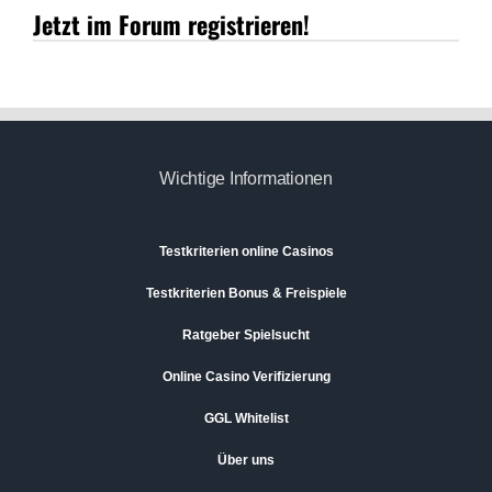
Jetzt im Forum registrieren!
Wichtige Informationen
Testkriterien online Casinos
Testkriterien Bonus & Freispiele
Ratgeber Spielsucht
Online Casino Verifizierung
GGL Whitelist
Über uns