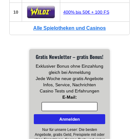
10
400% bis 50€ + 100 FS
Alle Spielotheken und Casinos
Gratis Newsletter – gratis Bonus!
Exklusiver Bonus ohne Einzahlung
gleich bei Anmeldung
Jede Woche neue gratis Angebote
Infos, Service, Nachrichten
Casino Tests und Erfahrungen
E-Mail:
Nur für unsere Leser: Die besten
Angebote, gratis Geld, Freispiele mit oder