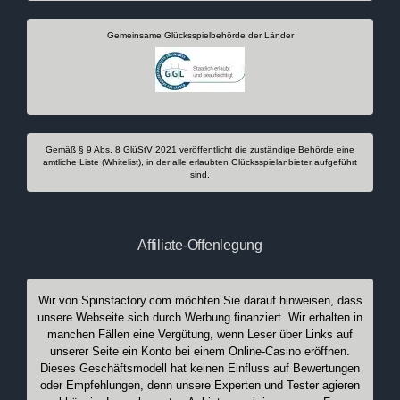
Gemeinsame Glücksspielbehörde der Länder
Gemäß § 9 Abs. 8 GlüStV 2021 veröffentlicht die zuständige Behörde eine
amtliche Liste (Whitelist), in der alle erlaubten Glücksspielanbieter aufgeführt
sind.
Affiliate-Offenlegung
Wir von Spinsfactory.com möchten Sie darauf hinweisen, dass
unsere Webseite sich durch Werbung finanziert. Wir erhalten in
manchen Fällen eine Vergütung, wenn Leser über Links auf
unserer Seite ein Konto bei einem Online-Casino eröffnen.
Dieses Geschäftsmodell hat keinen Einfluss auf Bewertungen
oder Empfehlungen, denn unsere Experten und Tester agieren