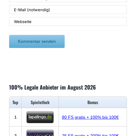
100% Legale Anbieter im August 2026
Top
Spielothek
Bonus
1
80 FS gratis + 100% bis 100€
2
25 FS gratis + 200% bis 100€