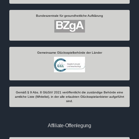
Bundeszentrale für gesundheitliche Aufklärung
Gemeinsame Glücksspielbehörde der Länder
Gemäß § 9 Abs. 8 GlüStV 2021 veröffentlicht die zuständige Behörde eine
amtliche Liste (Whitelist), in der alle erlaubten Glücksspielanbieter aufgeführt
sind.
Affiliate-Offenlegung