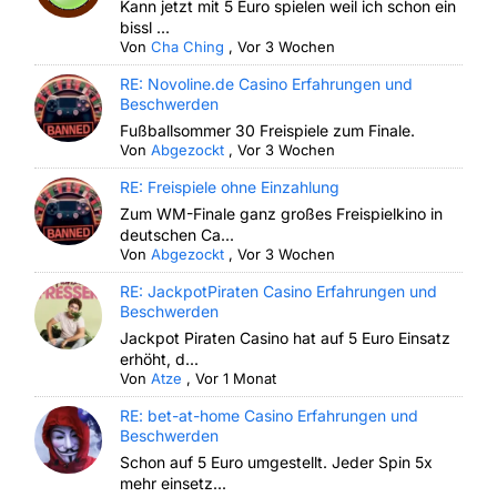
Kann jetzt mit 5 Euro spielen weil ich schon ein
bissl ...
Von
Cha Ching
,
Vor 3 Wochen
RE: Novoline.de Casino Erfahrungen und
Beschwerden
Fußballsommer 30 Freispiele zum Finale.
Von
Abgezockt
,
Vor 3 Wochen
RE: Freispiele ohne Einzahlung
Zum WM-Finale ganz großes Freispielkino in
deutschen Ca...
Von
Abgezockt
,
Vor 3 Wochen
RE: JackpotPiraten Casino Erfahrungen und
Beschwerden
Jackpot Piraten Casino hat auf 5 Euro Einsatz
erhöht, d...
Von
Atze
,
Vor 1 Monat
RE: bet-at-home Casino Erfahrungen und
Beschwerden
Schon auf 5 Euro umgestellt. Jeder Spin 5x
mehr einsetz...