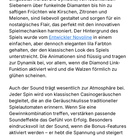
Siebenern über funkelnde Diamanten bis hin zu
saftigen Früchten wie Kirschen, Zitronen und
Melonen, sind liebevoll gestaltet und sorgen für ein
nostalgisches Flair, das perfekt mit den innovativen
Spielmechaniken harmoniert. Der Hintergrund des
Spiels wurde vom
Entwickler Novoline
in einem
einfachen, aber dennoch eleganten lila Farbton
gehalten, der den klassischen Look des Spiels
unterstreicht. Die Animationen sind flüssig und tragen
zur Dynamik bei, vor allem, wenn die Diamond Link-
Funktion aktiviert wird und die Walzen förmlich zu
glühen scheinen.
Auch der Sound trägt wesentlich zur Atmosphäre bei.
Jeder Spin wird von klassischen Casinogeräuschen
begleitet, die an die Geräuschkulisse traditioneller
Spielautomaten erinnern. Wenn Sie eine
Gewinnkombination treffen, verstärken passende
Soundeffekte das Gefühl von Erfolg. Besonders
eindrucksvoll ist der Sound, wenn die Bonus-Features
aktiviert werden – er hebt die Spannung und steigert