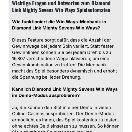
Wichtige Fragen und Antworten zum Diamond
Link Mighty Sevens Win Ways Spielautomaten
Wie funktioniert die Win Ways-Mechanik in
Diamond Link Mighty Sevens Win Ways?
Dieses Feature sorgt dafür, dass die Anzahl der
Gewinnwege bei jedem Spin variiert. Statt fester
Gewinnlinien können Sie bei jedem Dreh bis zu
16.807 verschiedene Wege aktivieren, um eine
Gewinnkombination zu treffen. Die Mechanik
macht das Spiel besonders dynamisch und erhöht
die Spannung bei jeder Drehung.
Kann ich Diamond Link Mighty Sevens Win Ways
im Demo-Modus ausprobieren?
Ja, Sie können den Slot in einer Demo in vielen
Online-Casinos ausprobieren. Der Demo-Modus
ermöglicht es Ihnen, das Spiel kostenlos zu testen,
ohne echtes Geld einsetzen zu müssen. So können