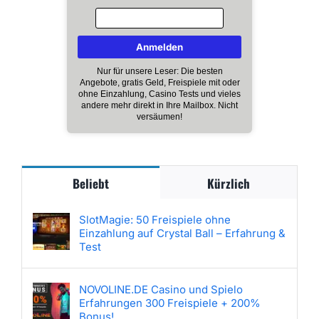
Nur für unsere Leser: Die besten
Angebote, gratis Geld, Freispiele mit oder
ohne Einzahlung, Casino Tests und vieles
andere mehr direkt in Ihre Mailbox. Nicht
versäumen!
Beliebt
Kürzlich
SlotMagie: 50 Freispiele ohne
Einzahlung auf Crystal Ball – Erfahrung &
Test
NOVOLINE.DE Casino und Spielo
Erfahrungen 300 Freispiele + 200%
Bonus!