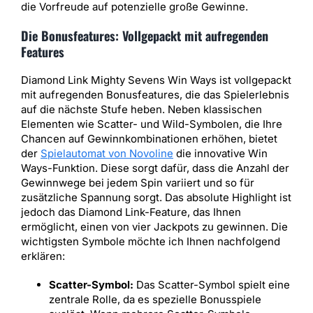
die Vorfreude auf potenzielle große Gewinne.
Die Bonusfeatures: Vollgepackt mit aufregenden
Features
Diamond Link Mighty Sevens Win Ways ist vollgepackt
mit aufregenden Bonusfeatures, die das Spielerlebnis
auf die nächste Stufe heben. Neben klassischen
Elementen wie Scatter- und Wild-Symbolen, die Ihre
Chancen auf Gewinnkombinationen erhöhen, bietet
der
Spielautomat von Novoline
die innovative Win
Ways-Funktion. Diese sorgt dafür, dass die Anzahl der
Gewinnwege bei jedem Spin variiert und so für
zusätzliche Spannung sorgt. Das absolute Highlight ist
jedoch das Diamond Link-Feature, das Ihnen
ermöglicht, einen von vier Jackpots zu gewinnen. Die
wichtigsten Symbole möchte ich Ihnen nachfolgend
erklären:
Scatter-Symbol:
Das Scatter-Symbol spielt eine
zentrale Rolle, da es spezielle Bonusspiele