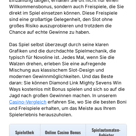
Einzahlung tätigen, erhalten Sie oft nicht nur einen
Willkommensbonus, sondern auch Freispiele, die Sie
direkt im Spiel einsetzen können. Diese Freispiele
sind eine großartige Gelegenheit, den Slot ohne
großes Risiko auszuprobieren und trotzdem die
Chance auf echte Gewinne zu haben.
Das Spiel selbst überzeugt durch seine klaren
Grafiken und die durchdachte Spielmechanik, die
typisch für Novoline ist. Jedes Mal, wenn Sie die
Walzen drehen, erleben Sie eine aufregende
Mischung aus klassischem Slot-Design und
modernen Gewinnmöglichkeiten. Und das Beste
daran: Sie können Diamond Link Mighty Sevens Win
Ways kostenlos mit Bonus spielen und sich so auf die
Jagd nach großen Gewinnen machen. In unserem
Casino-Vergleich
erfahren Sie, wo Sie die besten Boni
und Freispiele erhalten, um das Meiste aus Ihrem
Spielerlebnis herauszuholen.
Spielautomaten-
Spielothek
Online Casino Bonus
Anbieter