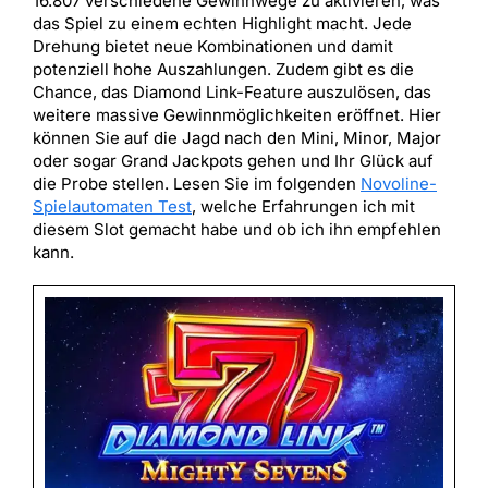
16.807 verschiedene Gewinnwege zu aktivieren, was
das Spiel zu einem echten Highlight macht. Jede
Drehung bietet neue Kombinationen und damit
potenziell hohe Auszahlungen. Zudem gibt es die
Chance, das Diamond Link-Feature auszulösen, das
weitere massive Gewinnmöglichkeiten eröffnet. Hier
können Sie auf die Jagd nach den Mini, Minor, Major
oder sogar Grand Jackpots gehen und Ihr Glück auf
die Probe stellen. Lesen Sie im folgenden
Novoline-
Spielautomaten Test
, welche Erfahrungen ich mit
diesem Slot gemacht habe und ob ich ihn empfehlen
kann.