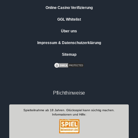
Online Casino Verifizierung
GGL Whitelist
Über uns
Impressum & Datenschutzerklärung
Sitemap
Pflichthinweise
Spielteilnahme ab 18 Jahren. Glücksspiel kann süchtig machen.
Informationen und Hilfe: