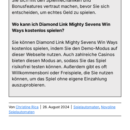
Sie sich mit den Spielmechaniken und
Bonusfeatures vertraut machen, bevor Sie sich
entscheiden, um echtes Geld zu spielen.
Wo kann ich Diamond Link Mighty Sevens Win
Ways kostenlos spielen?
Sie können Diamond Link Mighty Sevens Win Ways
kostenlos spielen, indem Sie den Demo-Modus auf
dieser Webseite nutzen. Auch zahlreiche Casinos
bieten diesen Modus an, sodass Sie das Spiel
risikofrei testen können. Außerdem gibt es oft
Willkommensboni oder Freispiele, die Sie nutzen
können, um das Spiel ohne eigene Einzahlung
auszuprobieren.
Von
Christine Rica
|
26. August 2024
|
Spielautomaten
,
Novoline
Spielautomaten