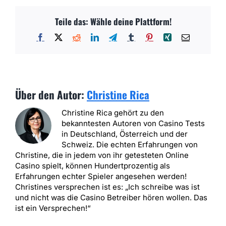
Teile das: Wähle deine Plattform!
Facebook
X
Reddit
LinkedIn
Telegram
Tumblr
Pinterest
Xing
E-
Mail
Über den Autor:
Christine Rica
Christine Rica gehört zu den
bekanntesten Autoren von Casino Tests
in Deutschland, Österreich und der
Schweiz. Die echten Erfahrungen von
Christine, die in jedem von ihr getesteten Online
Casino spielt, können Hundertprozentig als
Erfahrungen echter Spieler angesehen werden!
Christines versprechen ist es: „Ich schreibe was ist
und nicht was die Casino Betreiber hören wollen. Das
ist ein Versprechen!“