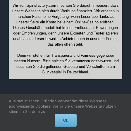
Wir von Spinsfactory.com möchten Sie darauf hinweisen, dass
unsere Webseite sich durch Werbung finanziert. Wir erhalten in
manchen Fällen eine Vergütung, wenn Leser über Links auf
unserer Seite ein Konto bei einem Online-Casino eröffnen.
Dieses Geschäftsmodell hat keinen Einfluss auf Bewertungen
oder Empfehlungen, denn unsere Experten und Tester agieren
unabhängig. Leser bewerten Anbieter auch in unserem Forum,
das allen offen steht.
Denn wir stehen für Transparenz und Fairness gegenüber
unseren Nutzern. Bitte spielen Sie verantwortungsbewusst und
beachten Sie die geltenden Gesetze und Vorschriften zum
Glücksspiel in Deutschland.
Aus statistischen Gründen verwendet diese Webseite
Folgen Sie uns auf Social Media:
anonymisierte Cookies. Wenn Sie unsere Webseite nutzen
stimmen Sie dem zu.
Ok