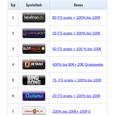
Top
Spielothek
Bonus
1
80 FS gratis + 100% bis 100€
2
25 FS gratis + 200% bis 100€
3
50 FS gratis + 100 % bis 100€
4
400% bis 80€+ 20€ Gratiswette
5
75 FS gratis + 100% bis 100€
6
20 FS gratis + 100% bis 100€
7
100% bis 100€+ 150FS