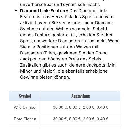
unvorhersehbar und dynamisch macht.
Diamond Link-Feature:
Das Diamond Link-
Feature ist das Herzstück des Spiels und wird
aktiviert, wenn Sie sechs oder mehr Diamant-
Symbole auf den Walzen sammeln. Sobald
dieses Feature gestartet ist, erhalten Sie drei
Spins, um weitere Diamanten zu sammeln. Wenn
Sie alle Positionen auf den Walzen mit
Diamanten füllen, gewinnen Sie den Grand
Jackpot, den höchsten Preis des Spiels.
Zusätzlich gibt es auch kleinere Jackpots (Mini,
Minor und Major), die ebenfalls erhebliche
Gewinne bieten können.
Symbol
Auszahlung
Wild Symbol
30,00 €, 8,00 €, 2,00 €, 0,40 €
Rote Sieben
30,00 €, 8,00 €, 2,00 €, 0,40 €