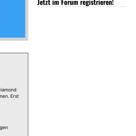
Jetzt im Forum registrieren!
 Diamond
nen. Erst
igen