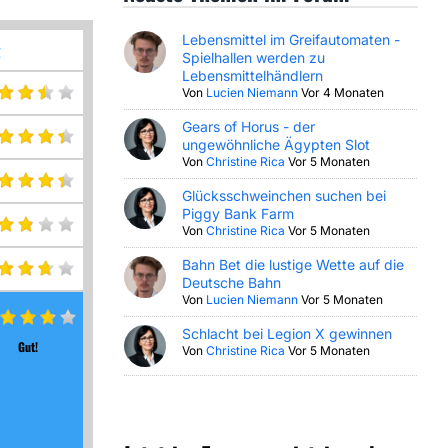
Lebensmittel im Greifautomaten -
g
Spielhallen werden zu
Lebensmittelhändlern
Von
Lucien Niemann
Vor 4 Monaten
Gears of Horus - der
ungewöhnliche Ägypten Slot
Von
Christine Rica
Vor 5 Monaten
Glücksschweinchen suchen bei
Piggy Bank Farm
Von
Christine Rica
Vor 5 Monaten
Bahn Bet die lustige Wette auf die
Deutsche Bahn
Von
Lucien Niemann
Vor 5 Monaten
Schlacht bei Legion X gewinnen
Gut!
Von
Christine Rica
Vor 5 Monaten