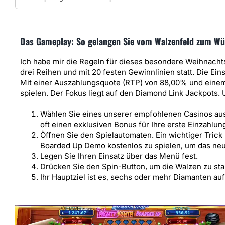
Das Gameplay: So gelangen Sie vom Walzenfeld zum Wür
Ich habe mir die Regeln für dieses besondere Weihnachts
drei Reihen und mit 20 festen Gewinnlinien statt. Die Ei
Mit einer Auszahlungsquote (RTP) von 88,00% und eine
spielen. Der Fokus liegt auf den Diamond Link Jackpots. 
Wählen Sie eines unserer empfohlenen Casinos a
oft einen exklusiven Bonus für Ihre erste Einzahlun
Öffnen Sie den Spielautomaten. Ein wichtiger Trick
Boarded Up Demo kostenlos zu spielen, um das neue
Legen Sie Ihren Einsatz über das Menü fest.
Drücken Sie den Spin-Button, um die Walzen zu sta
Ihr Hauptziel ist es, sechs oder mehr Diamanten auf 