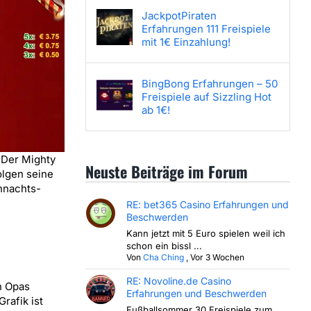
JackpotPiraten
Erfahrungen 111 Freispiele
mit 1€ Einzahlung!
BingBong Erfahrungen – 50
Freispiele auf Sizzling Hot
ab 1€!
: Der Mighty
Neuste Beiträge im Forum
olgen seine
ihnachts-
RE: bet365 Casino Erfahrungen und
Beschwerden
Kann jetzt mit 5 Euro spielen weil ich
schon ein bissl ...
Von
Cha Ching
,
Vor 3 Wochen
RE: Novoline.de Casino
n Opas
Erfahrungen und Beschwerden
rafik ist
Fußballsommer 30 Freispiele zum