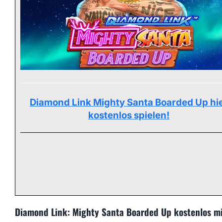
Diamond Link Mighty Santa Boarded Up hi
kostenlos spielen!
Diamond Link: Mighty Santa Boarded Up kostenlos mi