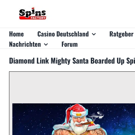
Zum
Inhalt
springen
Home
Casino Deutschland
Ratgeber
Nachrichten
Forum
Diamond Link Mighty Santa Boarded Up Spi