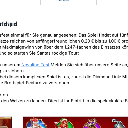
felspiel
fest einmal für Sie genau angesehen: Das Spiel findet auf fün
nsätze reichen von anfängerfreundlichen 0,20 € bis zu 1,00 € pr
m Maximalgewinn von über dem 1.247-fachen des Einsatzes kö
Und so starten Sie Santas rockige Tour:
us unserem
Novoline Test
Melden Sie sich über unsere Seite an
g zu sichern.
 bei diesem komplexen Spiel ist es, zuerst die Diamond Link: M
 Brettspiel-Feature zu verstehen.
rten.
den Walzen zu landen. Dies ist Ihr Eintritt in die spektakuläre