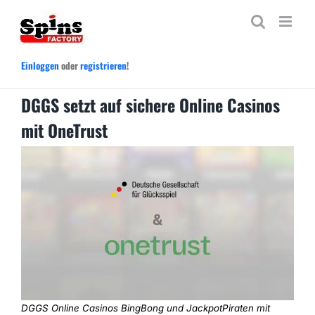
Zum
Inhalt
springen
Einloggen
oder
registrieren
!
DGGS setzt auf sichere Online Casinos
mit OneTrust
DGGS Online Casinos BingBong und JackpotPiraten mit