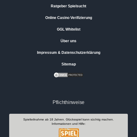
Ratgeber Spielsucht
Online Casino Verifizierung
GGL Whitelist
Über uns
Impressum & Datenschutzerklärung
Sitemap
Pflichthinweise
Spielteilnahme ab 18 Jahren. Glücksspiel kann süchtig machen.
Informationen und Hilfe: