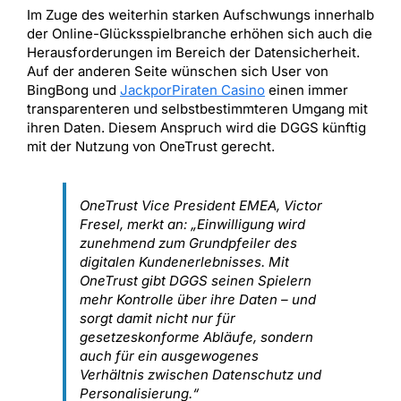
Im Zuge des weiterhin starken Aufschwungs innerhalb
der Online-Glücksspielbranche erhöhen sich auch die
Herausforderungen im Bereich der Datensicherheit.
Auf der anderen Seite wünschen sich User von
BingBong und
JackporPiraten Casino
einen immer
transparenteren und selbstbestimmteren Umgang mit
ihren Daten. Diesem Anspruch wird die DGGS künftig
mit der Nutzung von OneTrust gerecht.
OneTrust Vice President EMEA, Victor
Fresel, merkt an: „Einwilligung wird
zunehmend zum Grundpfeiler des
digitalen Kundenerlebnisses. Mit
OneTrust gibt DGGS seinen Spielern
mehr Kontrolle über ihre Daten – und
sorgt damit nicht nur für
gesetzeskonforme Abläufe, sondern
auch für ein ausgewogenes
Verhältnis zwischen Datenschutz und
Personalisierung.“