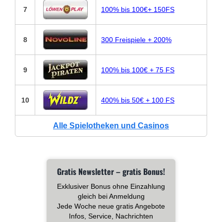
7
100% bis 100€+ 150FS
8
300 Freispiele + 200%
9
100% bis 100€ + 75 FS
10
400% bis 50€ + 100 FS
Alle Spielotheken und Casinos
Gratis Newsletter – gratis Bonus!
Exklusiver Bonus ohne Einzahlung
gleich bei Anmeldung
Jede Woche neue gratis Angebote
Infos, Service, Nachrichten