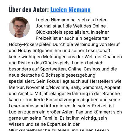
Über den Autor:
Lucien Niemann
Lucien Niemann hat sich als freier
Journalist auf die Welt des Online-
Glücksspiels spezialisiert. In seiner
Freizeit ist er auch ein begeisterter
Hobby-Pokerspieler. Durch die Verbindung von Beruf
und Hobby entgehen ihm und seiner Leserschaft
keine wichtigen Meldungen aus der Welt der Chancen
und Risiken des Glücksspiels. Lucien hat sich
besonders auf Sportwetten, Online-Casinos und die
neue deutsche Glücksspielgesetzgebung
spezialisiert. Sein Fokus liegt auch auf Herstellern wie
Merkur, Novomatic/Novoline, Bally, Gamomat, Apparat
und Amatic. Mit jahrelanger Erfahrung in der Branche
kann er fundierte Einschätzungen abgeben und seine
Leser umfassend informieren. In seiner Freizeit ist
Lucien zudem ein großer Asien-Fan und kümmert sich
gerne um seine Familie. Es ist ihm wichtig, sein
Wissen und seine Expertise in der
Glücksspielbranche zu teilen und seinen Lesern