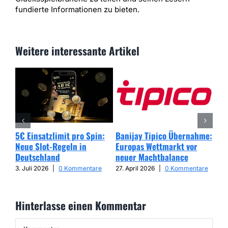
fundierte Informationen zu bieten.
Weitere interessante Artikel
5€ Einsatzlimit pro Spin:
Banijay Tipico Übernahme:
Wer
Neue Slot-Regeln in
Europas Wettmarkt vor
Glü
Deutschland
neuer Machtbalance
har
Cap
3. Juli 2026
|
0 Kommentare
27. April 2026
|
0 Kommentare
25. 
Hinterlasse einen Kommentar
Kommentar