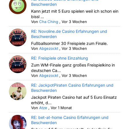
Beschwerden
Kann jetzt mit 5 Euro spielen weil ich schon ein
bissl ...
Von
Cha Ching
,
Vor 3 Wochen
RE: Novoline.de Casino Erfahrungen und
Beschwerden
Fußballsommer 30 Freispiele zum Finale.
Von
Abgezockt
,
Vor 3 Wochen
RE: Freispiele ohne Einzahlung
Zum WM-Finale ganz großes Freispielkino in
deutschen Ca...
Von
Abgezockt
,
Vor 3 Wochen
RE: JackpotPiraten Casino Erfahrungen und
Beschwerden
Jackpot Piraten Casino hat auf 5 Euro Einsatz
erhöht, d...
Von
Atze
,
Vor 1 Monat
RE: bet-at-home Casino Erfahrungen und
Beschwerden