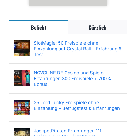
Beliebt
Kürzlich
SlotMagie: 50 Freispiele ohne
Einzahlung auf Crystal Ball – Erfahrung &
Test
NOVOLINE.DE Casino und Spielo
Erfahrungen 300 Freispiele + 200%
Bonus!
25 Lord Lucky Freispiele ohne
Einzahlung – Betrugstest & Erfahrungen
JackpotPiraten Erfahrungen 111