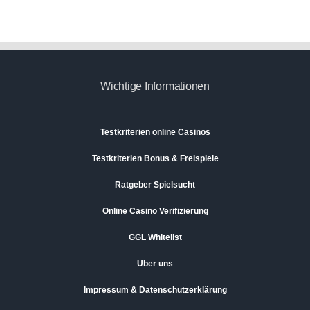
Wichtige Informationen
Testkriterien online Casinos
Testkriterien Bonus & Freispiele
Ratgeber Spielsucht
Online Casino Verifizierung
GGL Whitelist
Über uns
Impressum & Datenschutzerklärung