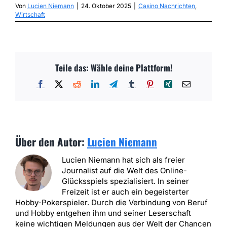
Von
Lucien Niemann
|
24. Oktober 2025
|
Casino Nachrichten
,
Wirtschaft
Teile das: Wähle deine Plattform!
Facebook
X
Reddit
LinkedIn
Telegram
Tumblr
Pinterest
Xing
E-
Mail
Über den Autor:
Lucien Niemann
Lucien Niemann hat sich als freier
Journalist auf die Welt des Online-
Glücksspiels spezialisiert. In seiner
Freizeit ist er auch ein begeisterter
Hobby-Pokerspieler. Durch die Verbindung von Beruf
und Hobby entgehen ihm und seiner Leserschaft
keine wichtigen Meldungen aus der Welt der Chancen