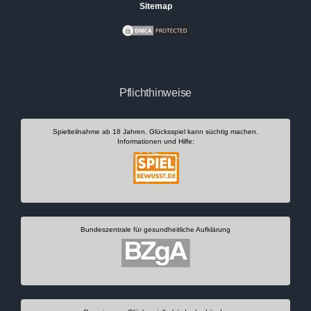
Sitemap
Pflichthinweise
Spielteilnahme ab 18 Jahren. Glücksspiel kann süchtig machen.
Informationen und Hilfe:
Bundeszentrale für gesundheitliche Aufklärung