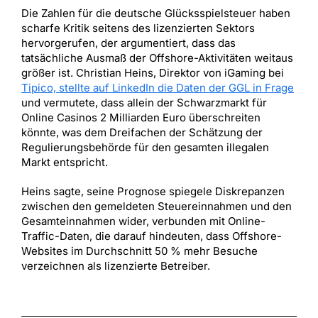
Die Zahlen für die deutsche Glücksspielsteuer haben
scharfe Kritik seitens des lizenzierten Sektors
hervorgerufen, der argumentiert, dass das
tatsächliche Ausmaß der Offshore-Aktivitäten weitaus
größer ist. Christian Heins, Direktor von iGaming bei
Tipico, stellte auf LinkedIn die Daten der GGL in Frage
und vermutete, dass allein der Schwarzmarkt für
Online Casinos 2 Milliarden Euro überschreiten
könnte, was dem Dreifachen der Schätzung der
Regulierungsbehörde für den gesamten illegalen
Markt entspricht.
Heins sagte, seine Prognose spiegele Diskrepanzen
zwischen den gemeldeten Steuereinnahmen und den
Gesamteinnahmen wider, verbunden mit Online-
Traffic-Daten, die darauf hindeuten, dass Offshore-
Websites im Durchschnitt 50 % mehr Besuche
verzeichnen als lizenzierte Betreiber.