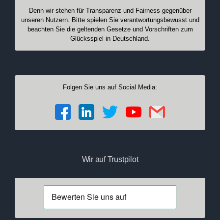
Denn wir stehen für Transparenz und Fairness gegenüber
unseren Nutzern. Bitte spielen Sie verantwortungsbewusst und
beachten Sie die geltenden Gesetze und Vorschriften zum
Glücksspiel in Deutschland.
Folgen Sie uns auf Social Media:
Wir auf Trustpilot