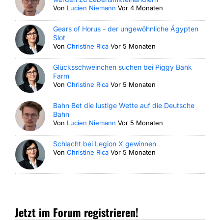
Von
Lucien Niemann
Vor 4 Monaten
Gears of Horus - der ungewöhnliche Ägypten
Slot
Von
Christine Rica
Vor 5 Monaten
Glücksschweinchen suchen bei Piggy Bank
Farm
Von
Christine Rica
Vor 5 Monaten
Bahn Bet die lustige Wette auf die Deutsche
Bahn
Von
Lucien Niemann
Vor 5 Monaten
Schlacht bei Legion X gewinnen
Von
Christine Rica
Vor 5 Monaten
Jetzt im Forum registrieren!