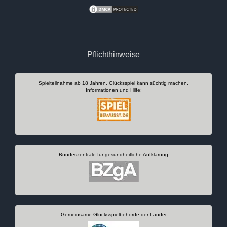
Pflichthinweise
Spielteilnahme ab 18 Jahren. Glücksspiel kann süchtig machen.
Informationen und Hilfe:
Bundeszentrale für gesundheitliche Aufklärung
Gemeinsame Glücksspielbehörde der Länder