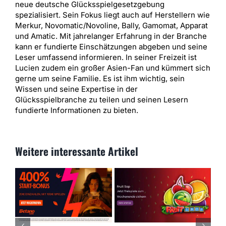
neue deutsche Glücksspielgesetzgebung
spezialisiert. Sein Fokus liegt auch auf Herstellern wie
Merkur, Novomatic/Novoline, Bally, Gamomat, Apparat
und Amatic. Mit jahrelanger Erfahrung in der Branche
kann er fundierte Einschätzungen abgeben und seine
Leser umfassend informieren. In seiner Freizeit ist
Lucien zudem ein großer Asien-Fan und kümmert sich
gerne um seine Familie. Es ist ihm wichtig, sein
Wissen und seine Expertise in der
Glücksspielbranche zu teilen und seinen Lesern
fundierte Informationen zu bieten.
Weitere interessante Artikel