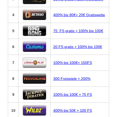
4
400% bis 80€+ 20€ Gratiswette
5
75 FS gratis + 100% bis 100€
6
20 FS gratis + 100% bis 100€
7
100% bis 100€+ 150FS
8
300 Freispiele + 200%
9
100% bis 100€ + 75 FS
10
400% bis 50€ + 100 FS