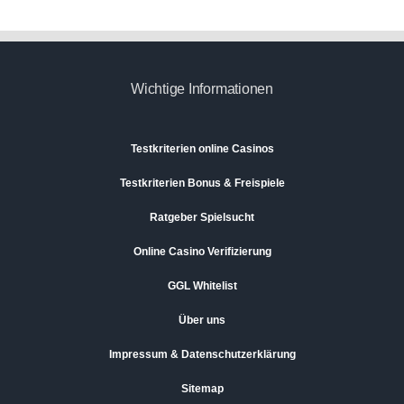
Wichtige Informationen
Testkriterien online Casinos
Testkriterien Bonus & Freispiele
Ratgeber Spielsucht
Online Casino Verifizierung
GGL Whitelist
Über uns
Impressum & Datenschutzerklärung
Sitemap