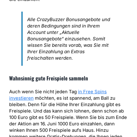
Alle CrazyBuzzer Bonusangebote und
deren Bedingungen sind in Ihrem
Account unter „Aktuelle
Bonusangebote“ einzusehen. Somit
wissen Sie bereits vorab, was Sie mit
Ihrer Einzahlung an Extras
freischalten werden.
Wahnsinnig gute Freispiele sammeln
Auch wenn Sie nicht jeden Tag
in Free Spins
investieren
möchten, es ist spannend, am Ball zu
bleiben. Denn für die Höhe Ihrer Einzahlung gibt es
Freispiele. Und das kann sich lohnen, denn schon ab
100 Euro gibt es 50 Freispiele. Wenn Sie bis zum Ende
der Aktion am 16. Juni 1000 Euro einzahlen, dann
winken Ihnen 500 Freispiele aufs Haus. Hinzu
kommen weitere Gratis-Drehungen, die Ihnen jeden