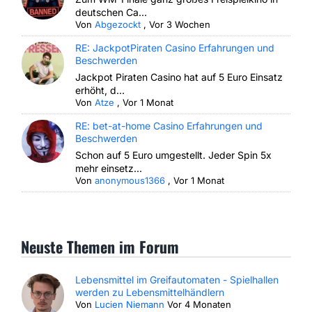
deutschen Ca...
Von
Abgezockt
,
Vor 3 Wochen
RE: JackpotPiraten Casino Erfahrungen und
Beschwerden
Jackpot Piraten Casino hat auf 5 Euro Einsatz
erhöht, d...
Von
Atze
,
Vor 1 Monat
RE: bet-at-home Casino Erfahrungen und
Beschwerden
Schon auf 5 Euro umgestellt. Jeder Spin 5x
mehr einsetz...
Von
anonymous1366
,
Vor 1 Monat
Neuste Themen im Forum
Lebensmittel im Greifautomaten - Spielhallen
werden zu Lebensmittelhändlern
Von
Lucien Niemann
Vor 4 Monaten