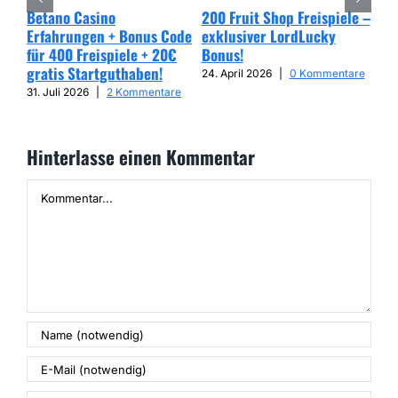
Betano Casino
200 Fruit Shop Freispiele –
Lap
Erfahrungen + Bonus Code
exklusiver LordLucky
Ein
für 400 Freispiele + 20€
Bonus!
Bon
gratis Startguthaben!
Buc
24. April 2026
|
0 Kommentare
31. Juli 2026
|
2 Kommentare
23. 
Hinterlasse einen Kommentar
Kommentar