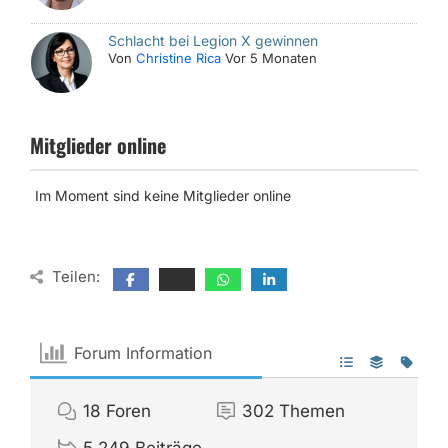
Schlacht bei Legion X gewinnen
Von
Christine Rica
Vor 5 Monaten
Mitglieder online
Im Moment sind keine Mitglieder online
Teilen:
Forum Information
18
Foren
302
Themen
5,249
Beiträge