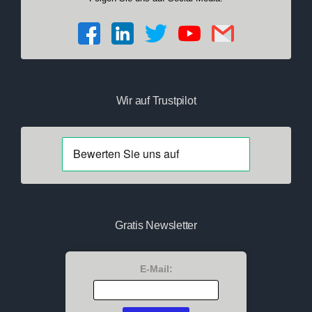
Wir auf Trustpilot
Gratis Newsletter
E-Mail: