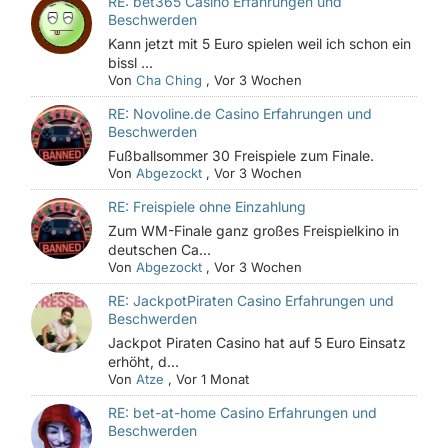
RE: bet365 Casino Erfahrungen und
Beschwerden
Kann jetzt mit 5 Euro spielen weil ich schon ein
bissl ...
Von
Cha Ching
,
Vor 3 Wochen
RE: Novoline.de Casino Erfahrungen und
Beschwerden
Fußballsommer 30 Freispiele zum Finale.
Von
Abgezockt
,
Vor 3 Wochen
RE: Freispiele ohne Einzahlung
Zum WM-Finale ganz großes Freispielkino in
deutschen Ca...
Von
Abgezockt
,
Vor 3 Wochen
RE: JackpotPiraten Casino Erfahrungen und
Beschwerden
Jackpot Piraten Casino hat auf 5 Euro Einsatz
erhöht, d...
Von
Atze
,
Vor 1 Monat
RE: bet-at-home Casino Erfahrungen und
Beschwerden