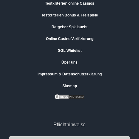
Testkriterien online Casinos
Testkriterien Bonus & Freispiele
Ratgeber Spielsucht
Online Casino Verifizierung
GGL Whitelist
Über uns
Impressum & Datenschutzerklärung
Sitemap
Pflichthinweise