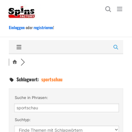
Zum
Inhalt
springen
Einloggen
oder
registrieren
!
Schlagwort:
sportschau
Suche in Phrasen:
Suchtyp: