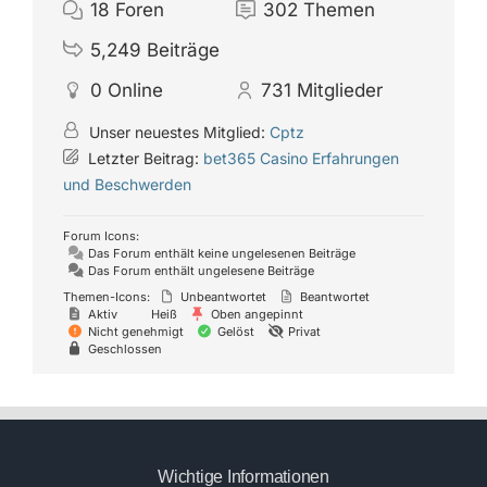
18
Foren
302
Themen
5,249
Beiträge
0
Online
731
Mitglieder
Unser neuestes Mitglied:
Cptz
Letzter Beitrag:
bet365 Casino Erfahrungen
und Beschwerden
Forum Icons:
Das Forum enthält keine ungelesenen Beiträge
Das Forum enthält ungelesene Beiträge
Themen-Icons:
Unbeantwortet
Beantwortet
Aktiv
Heiß
Oben angepinnt
Nicht genehmigt
Gelöst
Privat
Geschlossen
Wichtige Informationen