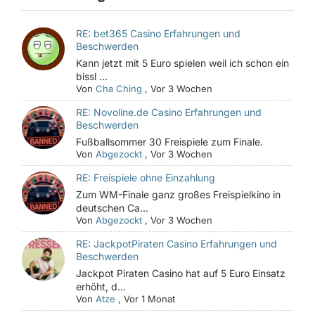
RE: bet365 Casino Erfahrungen und
Beschwerden
Kann jetzt mit 5 Euro spielen weil ich schon ein
bissl ...
Von
Cha Ching
,
Vor 3 Wochen
RE: Novoline.de Casino Erfahrungen und
Beschwerden
Fußballsommer 30 Freispiele zum Finale.
Von
Abgezockt
,
Vor 3 Wochen
RE: Freispiele ohne Einzahlung
Zum WM-Finale ganz großes Freispielkino in
deutschen Ca...
Von
Abgezockt
,
Vor 3 Wochen
RE: JackpotPiraten Casino Erfahrungen und
Beschwerden
Jackpot Piraten Casino hat auf 5 Euro Einsatz
erhöht, d...
Von
Atze
,
Vor 1 Monat