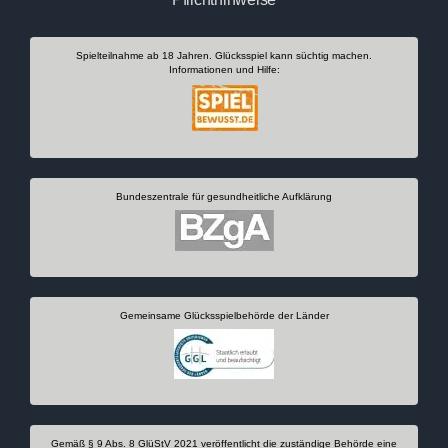
Spielteilnahme ab 18 Jahren. Glücksspiel kann süchtig machen.
Informationen und Hilfe:
Bundeszentrale für gesundheitliche Aufklärung
Gemeinsame Glücksspielbehörde der Länder
Gemäß § 9 Abs. 8 GlüStV 2021 veröffentlicht die zuständige Behörde eine