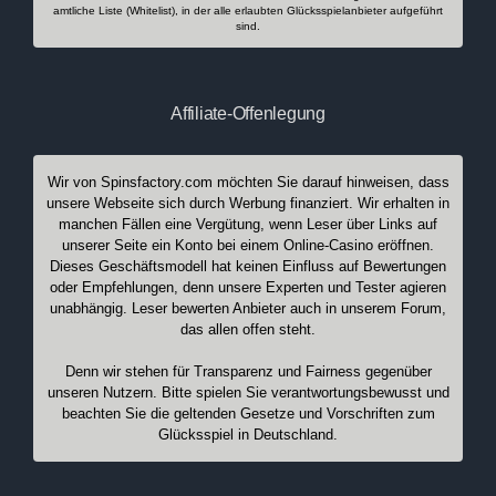
amtliche Liste (Whitelist), in der alle erlaubten Glücksspielanbieter aufgeführt
sind.
Affiliate-Offenlegung
Wir von Spinsfactory.com möchten Sie darauf hinweisen, dass
unsere Webseite sich durch Werbung finanziert. Wir erhalten in
manchen Fällen eine Vergütung, wenn Leser über Links auf
unserer Seite ein Konto bei einem Online-Casino eröffnen.
Dieses Geschäftsmodell hat keinen Einfluss auf Bewertungen
oder Empfehlungen, denn unsere Experten und Tester agieren
unabhängig. Leser bewerten Anbieter auch in unserem Forum,
das allen offen steht.
Denn wir stehen für Transparenz und Fairness gegenüber
unseren Nutzern. Bitte spielen Sie verantwortungsbewusst und
beachten Sie die geltenden Gesetze und Vorschriften zum
Glücksspiel in Deutschland.