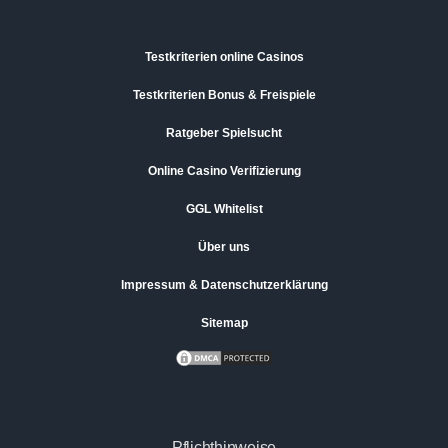
Testkriterien online Casinos
Testkriterien Bonus & Freispiele
Ratgeber Spielsucht
Online Casino Verifizierung
GGL Whitelist
Über uns
Impressum & Datenschutzerklärung
Sitemap
Pflichthinweise