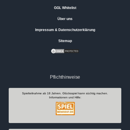
GGL Whitelist
Über uns
Impressum & Datenschutzerklärung
Sitemap
Pflichthinweise
Spielteilnahme ab 18 Jahren. Glücksspiel kann süchtig machen.
Informationen und Hilfe: