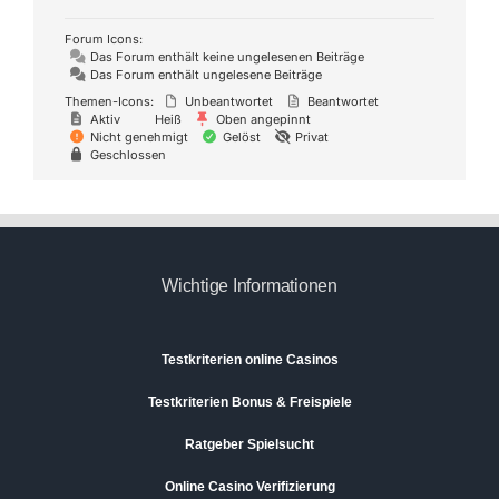
Forum Icons:
Das Forum enthält keine ungelesenen Beiträge
Das Forum enthält ungelesene Beiträge
Themen-Icons:
Unbeantwortet
Beantwortet
Aktiv
Heiß
Oben angepinnt
Nicht genehmigt
Gelöst
Privat
Geschlossen
Wichtige Informationen
Testkriterien online Casinos
Testkriterien Bonus & Freispiele
Ratgeber Spielsucht
Online Casino Verifizierung