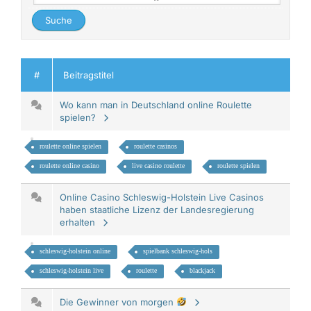
#
Beitragstitel
Wo kann man in Deutschland online Roulette
spielen?
roulette online spielen
roulette casinos
roulette online casino
live casino roulette
roulette spielen
Online Casino Schleswig-Holstein Live Casinos
haben staatliche Lizenz der Landesregierung
erhalten
schleswig-holstein online
spielbank schleswig-hols
schleswig-holstein live
roulette
blackjack
Die Gewinner von morgen