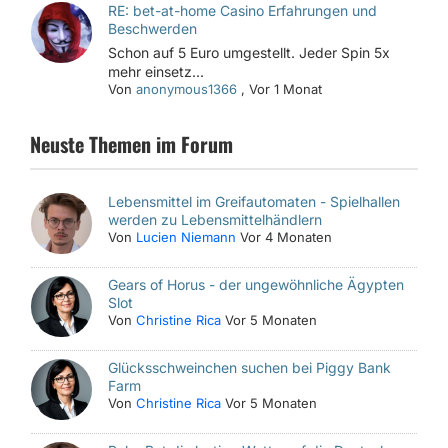
RE: bet-at-home Casino Erfahrungen und
Beschwerden
Schon auf 5 Euro umgestellt. Jeder Spin 5x
mehr einsetz...
Von
anonymous1366
,
Vor 1 Monat
Neuste Themen im Forum
Lebensmittel im Greifautomaten - Spielhallen
werden zu Lebensmittelhändlern
Von
Lucien Niemann
Vor 4 Monaten
Gears of Horus - der ungewöhnliche Ägypten
Slot
Von
Christine Rica
Vor 5 Monaten
Glücksschweinchen suchen bei Piggy Bank
Farm
Von
Christine Rica
Vor 5 Monaten