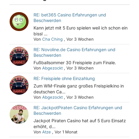
RE: bet365 Casino Erfahrungen und
Beschwerden
Kann jetzt mit 5 Euro spielen weil ich schon ein
bissl ...
Von
Cha Ching
,
Vor 3 Wochen
RE: Novoline.de Casino Erfahrungen und
Beschwerden
Fußballsommer 30 Freispiele zum Finale.
Von
Abgezockt
,
Vor 3 Wochen
RE: Freispiele ohne Einzahlung
Zum WM-Finale ganz großes Freispielkino in
deutschen Ca...
Von
Abgezockt
,
Vor 3 Wochen
RE: JackpotPiraten Casino Erfahrungen und
Beschwerden
Jackpot Piraten Casino hat auf 5 Euro Einsatz
erhöht, d...
Von
Atze
,
Vor 1 Monat