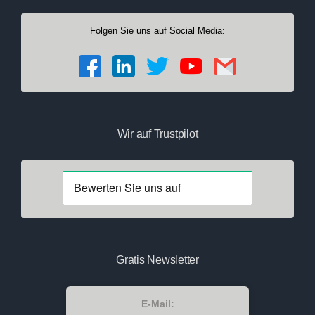
Folgen Sie uns auf Social Media:
Wir auf Trustpilot
Gratis Newsletter
E-Mail: