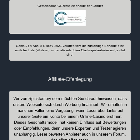
Gemeinsame Glücksspielbehörde der Länder
Gemäß § 9 Abs. 8 GlüStV 2021 veröffentlicht die zuständige Behörde eine
amtliche Liste (Whitelist), in der alle erlaubten Glücksspielanbieter aufgeführt
sind.
Affiliate-Offenlegung
Wir von Spinsfactory.com möchten Sie darauf hinweisen, dass
unsere Webseite sich durch Werbung finanziert. Wir erhalten in
manchen Fällen eine Vergütung, wenn Leser über Links auf
unserer Seite ein Konto bei einem Online-Casino eröffnen.
Dieses Geschäftsmodell hat keinen Einfluss auf Bewertungen
oder Empfehlungen, denn unsere Experten und Tester agieren
unabhängig. Leser bewerten Anbieter auch in unserem Forum,