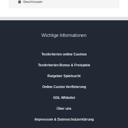
Geschlossen
Wichtige Informationen
Testkriterien online Casinos
Testkriterien Bonus & Freispiele
Ratgeber Spielsucht
Online Casino Verifizierung
GGL Whitelist
Über uns
Impressum & Datenschutzerklärung