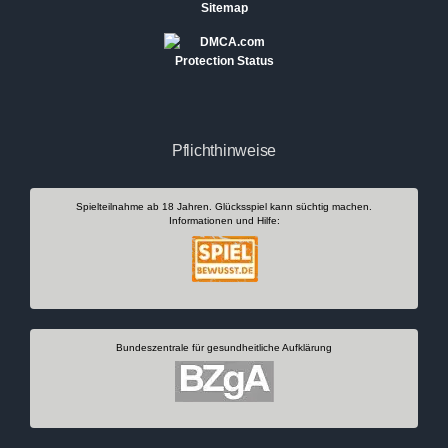
Sitemap
Pflichthinweise
Spielteilnahme ab 18 Jahren. Glücksspiel kann süchtig machen.
Informationen und Hilfe:
Bundeszentrale für gesundheitliche Aufklärung