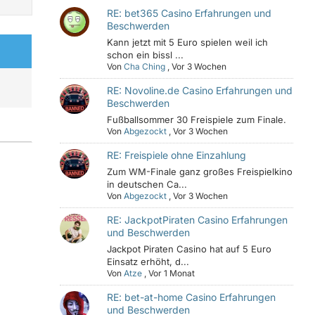
RE: bet365 Casino Erfahrungen und
Beschwerden
Kann jetzt mit 5 Euro spielen weil ich
schon ein bissl ...
Von
Cha Ching
,
Vor 3 Wochen
RE: Novoline.de Casino Erfahrungen und
Beschwerden
Fußballsommer 30 Freispiele zum Finale.
Von
Abgezockt
,
Vor 3 Wochen
RE: Freispiele ohne Einzahlung
Zum WM-Finale ganz großes Freispielkino
in deutschen Ca...
Von
Abgezockt
,
Vor 3 Wochen
RE: JackpotPiraten Casino Erfahrungen
und Beschwerden
Jackpot Piraten Casino hat auf 5 Euro
Einsatz erhöht, d...
Von
Atze
,
Vor 1 Monat
RE: bet-at-home Casino Erfahrungen
und Beschwerden