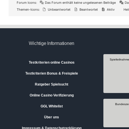
Forum Icons:
Das Forum enthält keine ungelesenen Beiträge
Das
Themen-Icons:
Unbeantwortet
Beantwortet
Aktiv
Hei
Wichtige Informationen
Spielteilnahm
Testkriterien online Casinos
Testkriterien Bonus & Freispiele
Ratgeber Spielsucht
Online Casino Verifizierung
Bundeszent
GGL Whitelist
Über uns
Impressum & Datenschutzerklärung