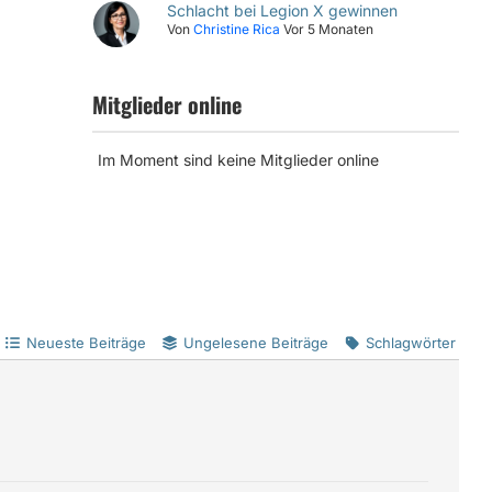
Schlacht bei Legion X gewinnen
Von
Christine Rica
Vor 5 Monaten
Mitglieder online
Im Moment sind keine Mitglieder online
Neueste Beiträge
Ungelesene Beiträge
Schlagwörter