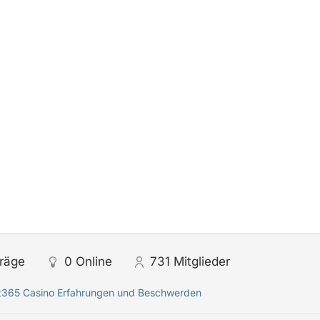
träge
0
Online
731
Mitglieder
t365 Casino Erfahrungen und Beschwerden