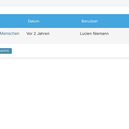
Datum
Benutzer
e Menschen
Vor 2 Jahren
Lucien Niemann
spolitik