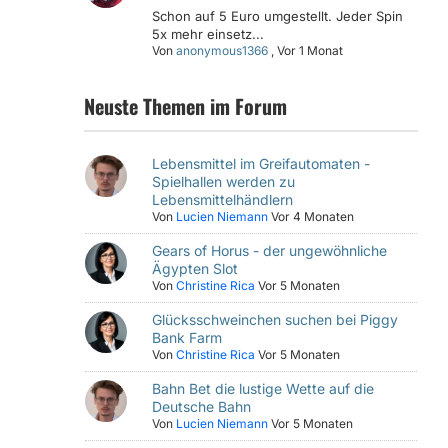
Schon auf 5 Euro umgestellt. Jeder Spin
5x mehr einsetz...
Von
anonymous1366
,
Vor 1 Monat
Neuste Themen im Forum
Lebensmittel im Greifautomaten -
Spielhallen werden zu
Lebensmittelhändlern
Von
Lucien Niemann
Vor 4 Monaten
Gears of Horus - der ungewöhnliche
Ägypten Slot
Von
Christine Rica
Vor 5 Monaten
Glücksschweinchen suchen bei Piggy
Bank Farm
Von
Christine Rica
Vor 5 Monaten
Bahn Bet die lustige Wette auf die
Deutsche Bahn
Von
Lucien Niemann
Vor 5 Monaten