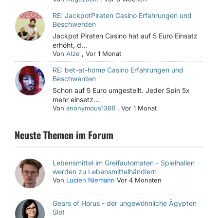
RE: JackpotPiraten Casino Erfahrungen und
Beschwerden
Jackpot Piraten Casino hat auf 5 Euro Einsatz
erhöht, d...
Von
Atze
,
Vor 1 Monat
RE: bet-at-home Casino Erfahrungen und
Beschwerden
Schon auf 5 Euro umgestellt. Jeder Spin 5x
mehr einsetz...
Von
anonymous1366
,
Vor 1 Monat
Neuste Themen im Forum
Lebensmittel im Greifautomaten - Spielhallen
werden zu Lebensmittelhändlern
Von
Lucien Niemann
Vor 4 Monaten
Gears of Horus - der ungewöhnliche Ägypten
Slot