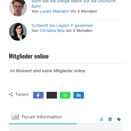
Bahn Bet die lustige Wette auf die Deutsche
Bahn
Von
Lucien Niemann
Vor 5 Monaten
Schlacht bei Legion X gewinnen
Von
Christine Rica
Vor 5 Monaten
Mitglieder online
Im Moment sind keine Mitglieder online
Teilen:
Forum Information