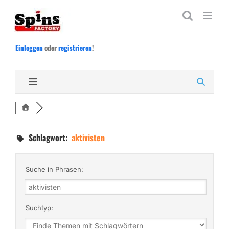
Zum
Inhalt
springen
Einloggen
oder
registrieren
!
Schlagwort:
aktivisten
Suche in Phrasen:
Suchtyp: