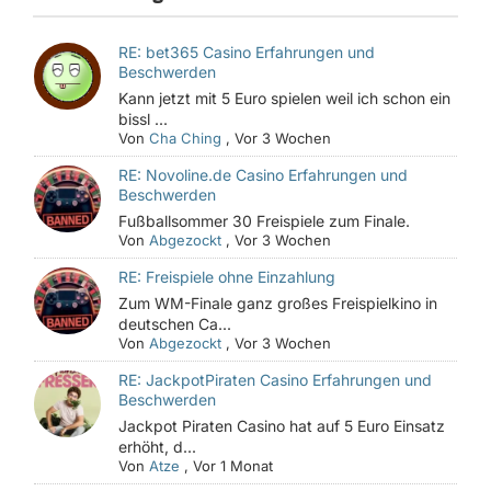
RE: bet365 Casino Erfahrungen und
Beschwerden
Kann jetzt mit 5 Euro spielen weil ich schon ein
bissl ...
Von
Cha Ching
,
Vor 3 Wochen
RE: Novoline.de Casino Erfahrungen und
Beschwerden
Fußballsommer 30 Freispiele zum Finale.
Von
Abgezockt
,
Vor 3 Wochen
RE: Freispiele ohne Einzahlung
Zum WM-Finale ganz großes Freispielkino in
deutschen Ca...
Von
Abgezockt
,
Vor 3 Wochen
RE: JackpotPiraten Casino Erfahrungen und
Beschwerden
Jackpot Piraten Casino hat auf 5 Euro Einsatz
erhöht, d...
Von
Atze
,
Vor 1 Monat