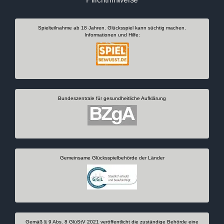
Spielteilnahme ab 18 Jahren. Glücksspiel kann süchtig machen.
Informationen und Hilfe:
Bundeszentrale für gesundheitliche Aufklärung
Gemeinsame Glücksspielbehörde der Länder
Gemäß § 9 Abs. 8 GlüStV 2021 veröffentlicht die zuständige Behörde eine