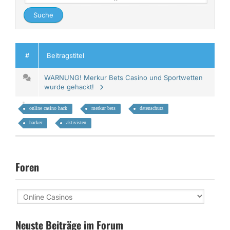
#
Beitragstitel
WARNUNG! Merkur Bets Casino und Sportwetten
wurde gehackt!
online casino hack
merkur bets
datenschutz
hacker
aktivisten
Foren
Neuste Beiträge im Forum