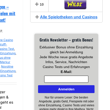
10
gen –
ielen mit
Alle Spielotheken und Casinos
et!
17.
Gratis Newsletter – gratis Bonus!
ne Casino
Wulff-
Exklusiver Bonus ohne Einzahlung
sino Test
,
gleich bei Anmeldung
 Einzahlung
,
Jede Woche neue gratis Angebote
us ohne
Infos, Service, Nachrichten
Merkur
,
Novoline
Casino Tests und Erfahrungen
 Einzahlung
,
E-Mail:
sino Test
zer
gen &
Nur für unsere Leser: Die besten
Angebote, gratis Geld, Freispiele mit oder
 geht es
ohne Einzahlung, Casino Tests und vieles
l
andere mehr direkt in Ihre Mailbox. Nicht