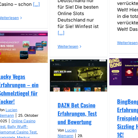
Deutschland nur
verrückte
Casino – schon
[...]
für Sie! Die besten
Welt! Hie
Online Slots
in die tota
Weiterlesen
Deutschland nur
verrückte
für Sie! Winfest ist
Welt! Da
[...]
Weiterlesen
Weiterlesen
Lucky Vegas
Erfahrungen – ein
Schmelztiegel für
Zocker!
BingBon
DAZN Bet Casino
Erfahrun
Von
Lucien
Erfahrungen, Test
Niemann
|
25. Oktober
Freispiel
und Bewertung
2025
|
Online Casino
Sizzling 
est
,
Bally Wulff-
Von
Lucien
Gamomat Casino Test
,
1€!
Niemann
|
29.
reispiele
,
Merkur