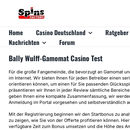
Zum
Inhalt
springen
Home
Casino Deutschland
Ratgeber
Nachrichten
Forum
Bally Wulff-Gamomat Casino Test
Für die große Fangemeinde, die bevorzugt an Gamomat und 
im Internet. Wir bieten Ihnen für jeden Betreiber einen s
orientieren können, um einen für Sie passenden Glücksspie
präsentieren wir Ihnen in jeder Review sämtliche Bereiche,
geben Ihnen eine kompakte Zusammenfassung, wir werden 
Anmeldung im Portal vorgesehen und selbstverständlich a
Mit der Registrierung beginnen wir den Startbonus zu ana
zu zeigen, wie Sie von der Offerte profitieren können. Hi
verfügbare Zeit zum Bonus umsetzen und die Höhe des Ang