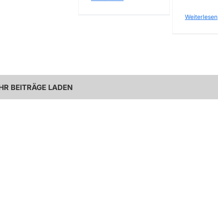
Weiterlesen
HR BEITRÄGE LADEN