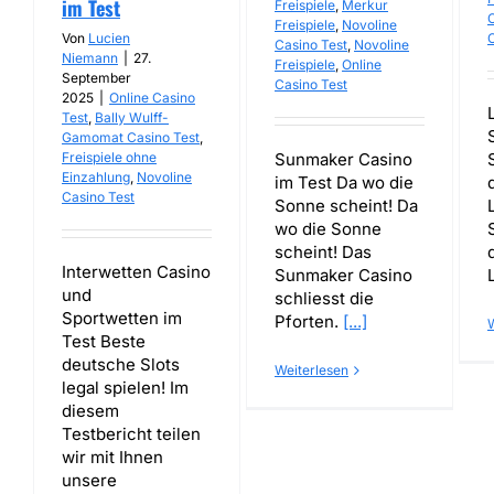
im Test
Freispiele
,
Merkur
C
Freispiele
,
Novoline
Von
Lucien
C
Casino Test
,
Novoline
Niemann
|
27.
Freispiele
,
Online
September
Casino Test
2025
|
Online Casino
Test
,
Bally Wulff-
Gamomat Casino Test
,
Freispiele ohne
Sunmaker Casino
Einzahlung
,
Novoline
im Test Da wo die
Casino Test
Sonne scheint! Da
wo die Sonne
scheint! Das
Interwetten Casino
Sunmaker Casino
und
schliesst die
Sportwetten im
Pforten.
[...]
Test Beste
deutsche Slots
Weiterlesen
legal spielen! Im
diesem
Testbericht teilen
wir mit Ihnen
unsere