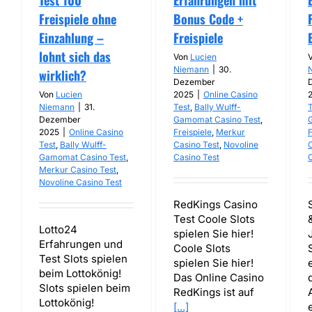
Test 100
Erfahrungen mit
Freispiele ohne
Bonus Code +
Einzahlung –
Freispiele
lohnt sich das
Von
Lucien
Niemann
|
30.
wirklich?
Dezember
Von
Lucien
2025
|
Online Casino
Niemann
|
31.
Test
,
Bally Wulff-
T
Dezember
Gamomat Casino Test
,
2025
|
Online Casino
Freispiele
,
Merkur
F
Test
,
Bally Wulff-
Casino Test
,
Novoline
C
Gamomat Casino Test
,
Casino Test
C
Merkur Casino Test
,
Novoline Casino Test
RedKings Casino
Test Coole Slots
Lotto24
spielen Sie hier!
Erfahrungen und
Coole Slots
Test Slots spielen
spielen Sie hier!
beim Lottokönig!
Das Online Casino
Slots spielen beim
RedKings ist auf
Lottokönig!
[...]