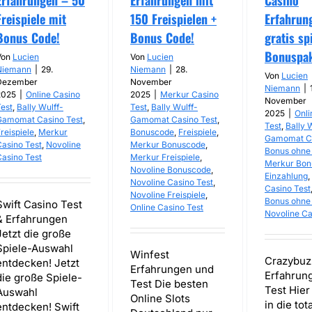
Erfahrungen – 50
Erfahrungen mit
Casino
Freispiele mit
150 Freispielen +
Erfahrun
Bonus Code!
Bonus Code!
gratis sp
Bonuspak
Von
Lucien
Von
Lucien
Niemann
|
29.
Niemann
|
28.
Von
Lucien
Dezember
November
Niemann
|
2025
|
Online Casino
2025
|
Merkur Casino
November
est
,
Bally Wulff-
Test
,
Bally Wulff-
2025
|
Onli
Gamomat Casino Test
,
Gamomat Casino Test
,
Test
,
Bally 
reispiele
,
Merkur
Bonuscode
,
Freispiele
,
Gamomat Ca
asino Test
,
Novoline
Merkur Bonuscode
,
Bonus ohne
asino Test
Merkur Freispiele
,
Merkur Bon
Novoline Bonuscode
,
Einzahlung
,
Novoline Casino Test
,
Casino Test
Novoline Freispiele
,
Bonus ohne
Swift Casino Test
Online Casino Test
Novoline Ca
& Erfahrungen
Jetzt die große
Spiele-Auswahl
Winfest
Crazybuz
entdecken! Jetzt
Erfahrungen und
Erfahrun
die große Spiele-
Test Die besten
Test Hier
Auswahl
Online Slots
in die tota
entdecken! Swift