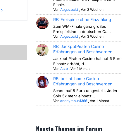
Finale.
Von
Abgezockt
,
Vor 3 Wochen
RE: Freispiele ohne Einzahlung
Zum WM-Finale ganz großes
Freispielkino in deutschen Ca...
Von
Abgezockt
,
Vor 3 Wochen
RE: JackpotPiraten Casino
Erfahrungen und Beschwerden
Jackpot Piraten Casino hat auf 5 Euro
Einsatz erhöht, d...
Von
Atze
,
Vor 1 Monat
RE: bet-at-home Casino
Erfahrungen und Beschwerden
Schon auf 5 Euro umgestellt. Jeder
Spin 5x mehr einsetz...
Von
anonymous1366
,
Vor 1 Monat
Neuste Themen im Forum