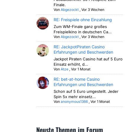
Finale.
Von
Abgezockt
,
Vor 3 Wochen
RE: Freispiele ohne Einzahlung
Zum WM-Finale ganz großes
Freispielkino in deutschen Ca...
Von
Abgezockt
,
Vor 3 Wochen
RE: JackpotPiraten Casino
Erfahrungen und Beschwerden
Jackpot Piraten Casino hat auf 5 Euro
Einsatz erhöht, d...
Von
Atze
,
Vor 1 Monat
RE: bet-at-home Casino
Erfahrungen und Beschwerden
Schon auf 5 Euro umgestellt. Jeder
Spin 5x mehr einsetz...
Von
anonymous1366
,
Vor 1 Monat
Neuste Themen im Forum