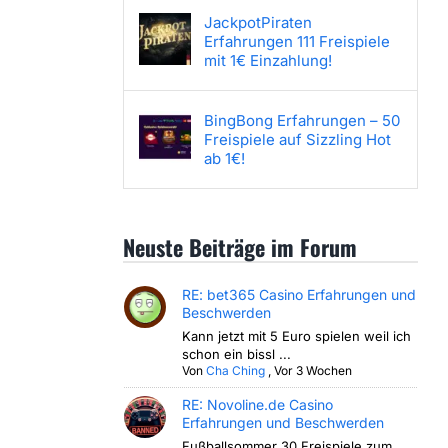
JackpotPiraten
Erfahrungen 111 Freispiele
mit 1€ Einzahlung!
BingBong Erfahrungen – 50
Freispiele auf Sizzling Hot
ab 1€!
Neuste Beiträge im Forum
RE: bet365 Casino Erfahrungen und
Beschwerden
Kann jetzt mit 5 Euro spielen weil ich
schon ein bissl ...
Von
Cha Ching
,
Vor 3 Wochen
RE: Novoline.de Casino
Erfahrungen und Beschwerden
Fußballsommer 30 Freispiele zum