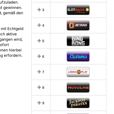
aufzuladen.
kt gewinnen.
3
d, gemäß den
4
 mit Echtgeld
ch aktive
gangen wird,
5
ofort
hnen hierbei
ng erfordern.
6
7
8
9