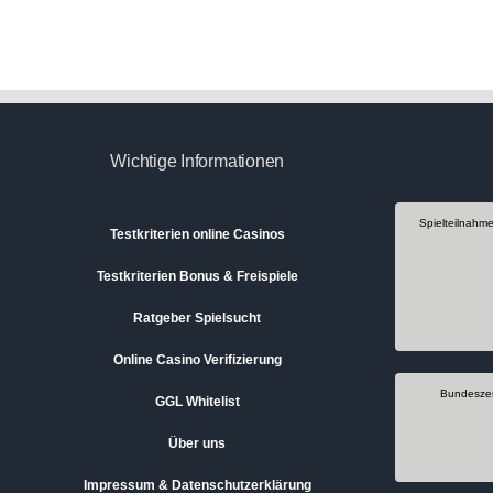
Wichtige Informationen
Spielteilnahm
Testkriterien online Casinos
Testkriterien Bonus & Freispiele
Ratgeber Spielsucht
Online Casino Verifizierung
Bundeszent
GGL Whitelist
Über uns
Impressum & Datenschutzerklärung